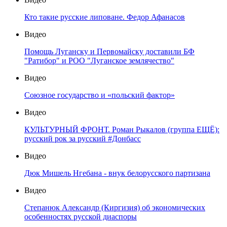
Кто такие русские липоване. Федор Афанасов
Видео
Помощь Луганску и Первомайску доставили БФ
"Ратибор" и РОО "Луганское землячество"
Видео
Союзное государство и «польский фактор»
Видео
КУЛЬТУРНЫЙ ФРОНТ. Роман Рыкалов (группа ЕЩЁ):
русский рок за русский #Донбасс
Видео
Дюк Мишель Нгебана - внук белорусского партизана
Видео
Степанюк Александр (Киргизия) об экономических
особенностях русской диаспоры