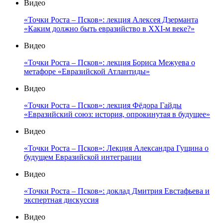
Видео
«Точки Роста – Псков»: лекция Алексея Дзерманта
«Каким должно быть евразийство в XXI-м веке?»
Видео
«Точки Роста – Псков»: лекция Бориса Межуева о
метафоре «Евразийской Атлантиды»
Видео
«Точки Роста – Псков»: лекция Фёдора Гайды
«Евразийский союз: история, опрокинутая в будущее»
Видео
«Точки Роста – Псков»: Лекция Александра Гущина о
будущем Евразийской интеграции
Видео
«Точки Роста – Псков»: доклад Дмитрия Евстафьева и
экспертная дискуссия
Видео