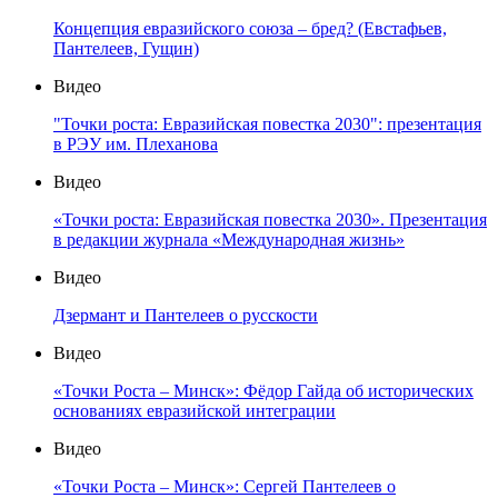
Концепция евразийского союза – бред? (Евстафьев,
Пантелеев, Гущин)
Видео
"Точки роста: Евразийская повестка 2030": презентация
в РЭУ им. Плеханова
Видео
«Точки роста: Евразийская повестка 2030». Презентация
в редакции журнала «Международная жизнь»
Видео
Дзермант и Пантелеев о русскости
Видео
«Точки Роста – Минск»: Фёдор Гайда об исторических
основаниях евразийской интеграции
Видео
«Точки Роста – Минск»: Сергей Пантелеев о