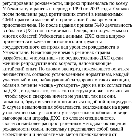
регулирования рождаемости, широко применялась по всему
Узбекистану и ранее - в период с 1999 по 2003 годы. Однако
после появления ряда критических статей в независимых
СМИ практика массовой стерилизации была временно
приостановлена. Но после издания приказа №40 деятельность
в области ДХС снова оживилась. Теперь, по получаемым из
многих областей Узбекистана данным, ДХС снова широко
применяется в качестве основного инструмента
государственного контроля над уровнем рождаемости в
Узбекистане. В настоящее время в регионах страны
разработаны «нормативы» по осуществлению ДХС среди
женщин репродуктивного возраста, напоминающие
китайский опыт. По словам эксперта, пожелавшего остаться
неизвестным, согласно установленным нормативам, каждый
участковый врач, наблюдающий за здоровьем таких женщин,
обязан в течение месяца «уговорить» двух из них согласиться
на ДХС, и сделать это, согласно инструкции, желательно так
«чтобы муж и свекровь ничего не узнали, так как они,
возможно, будут всячески противиться подобной процедуре».
В случае невыполнения обязательств, возложенных на врача,
у последнего могут возникнуть серьезные проблемы в виде
выговора или штрафа. ДХС, по словам специалистов,
является наиболее распространенным методом сокращения
рождаемости семьи, поскольку представляет собой самый
эффективный и необратимый метод предохранения от