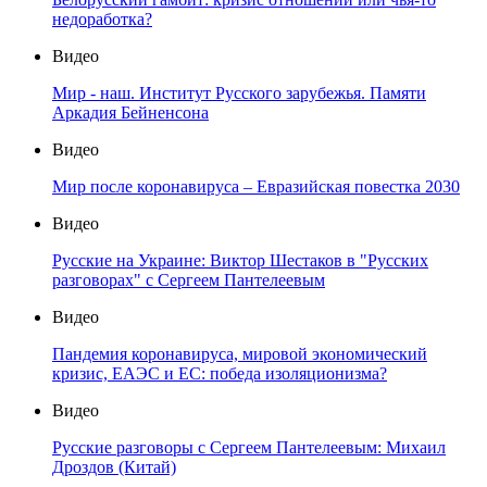
недоработка?
Видео
Мир - наш. Институт Русского зарубежья. Памяти
Аркадия Бейненсона
Видео
Мир после коронавируса – Евразийская повестка 2030
Видео
Русские на Украине: Виктор Шестаков в "Русских
разговорах" с Сергеем Пантелеевым
Видео
Пандемия коронавируса, мировой экономический
кризис, ЕАЭС и ЕС: победа изоляционизма?
Видео
Русские разговоры с Сергеем Пантелеевым: Михаил
Дроздов (Китай)