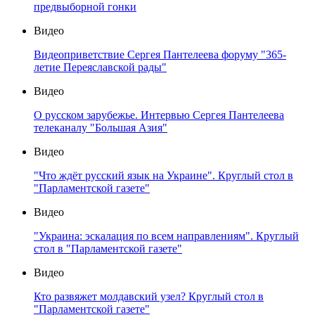
предвыборной гонки
Видео
Видеоприветствие Сергея Пантелеева форуму "365-
летие Переяславской рады"
Видео
О русском зарубежье. Интервью Сергея Пантелеева
телеканалу "Большая Азия"
Видео
"Что ждёт русский язык на Украине". Круглый стол в
"Парламентской газете"
Видео
"Украина: эскалация по всем направлениям". Круглый
стол в "Парламентской газете"
Видео
Кто развяжет молдавский узел? Круглый стол в
"Парламентской газете"