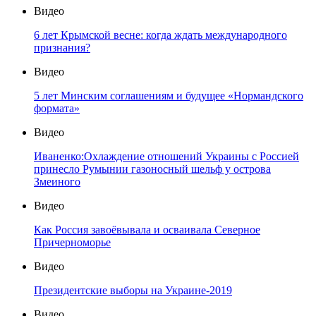
Видео
6 лет Крымской весне: когда ждать международного
признания?
Видео
5 лет Минским соглашениям и будущее «Нормандского
формата»
Видео
Иваненко:Охлаждение отношений Украины с Россией
принесло Румынии газоносный шельф у острова
Змеиного
Видео
Как Россия завоёвывала и осваивала Северное
Причерноморье
Видео
Президентские выборы на Украине-2019
Видео