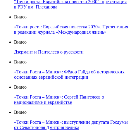
"Точки роста: Евразийская повестка 2030": презентация
в РЭУ им. Плеханова
Видео
«Точки роста: Евразийская повестка 2030». Презентация
в редакции журнала «Международная жизнь»
Видео
Дзермант и Пантелеев о русскости
Видео
«Точки Роста – Минск»: Фёдор Гайда об исторических
основаниях евразийской интеграции
Видео
«Точки Роста – Минск»: Сергей Пантелеев о
национализме и евразийстве
Видео
«Точки Роста – Минск»: выступление депутата Госдумы
от Севастополя Дмитрия Белика