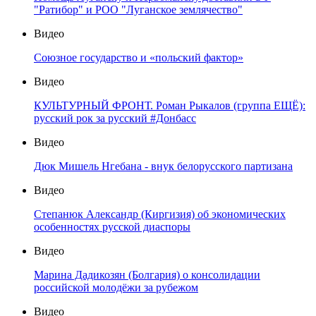
"Ратибор" и РОО "Луганское землячество"
Видео
Союзное государство и «польский фактор»
Видео
КУЛЬТУРНЫЙ ФРОНТ. Роман Рыкалов (группа ЕЩЁ):
русский рок за русский #Донбасс
Видео
Дюк Мишель Нгебана - внук белорусского партизана
Видео
Степанюк Александр (Киргизия) об экономических
особенностях русской диаспоры
Видео
Марина Дадикозян (Болгария) о консолидации
российской молодёжи за рубежом
Видео