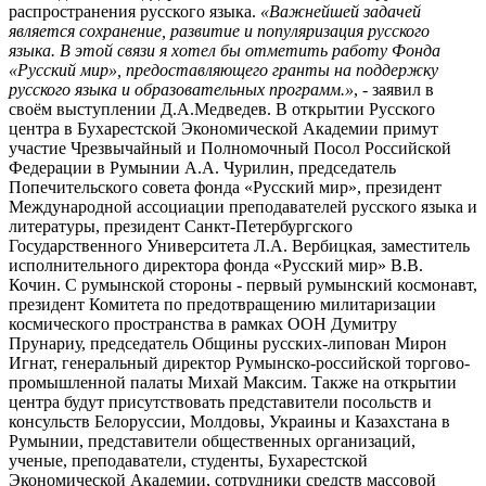
распространения русского языка.
«Важнейшей задачей
является сохранение, развитие и популяризация русского
языка. В этой связи я хотел бы отметить работу Фонда
«Русский мир», предоставляющего гранты на поддержку
русского языка и образовательных программ.»
, - заявил в
своём выступлении Д.А.Медведев. В открытии Русского
центра в Бухарестской Экономической Академии примут
участие Чрезвычайный и Полномочный Посол Российской
Федерации в Румынии А.А. Чурилин, председатель
Попечительского совета фонда «Русский мир», президент
Международной ассоциации преподавателей русского языка и
литературы, президент Санкт-Петербургского
Государственного Университета Л.А. Вербицкая, заместитель
исполнительного директора фонда «Русский мир» В.В.
Кочин. С румынской стороны - первый румынский космонавт,
президент Комитета по предотвращению милитаризации
космического пространства в рамках ООН Думитру
Прунариу, председатель Общины русских-липован Мирон
Игнат, генеральный директор Румынско-российской торгово-
промышленной палаты Михай Максим. Также на открытии
центра будут присутствовать представители посольств и
консульств Белоруссии, Молдовы, Украины и Казахстана в
Румынии, представители общественных организаций,
ученые, преподаватели, студенты, Бухарестской
Экономической Академии, сотрудники средств массовой