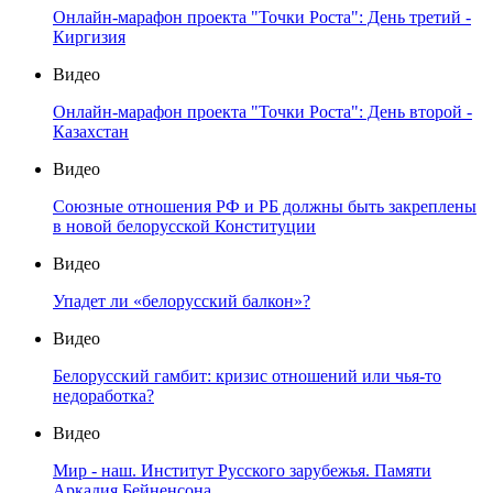
Онлайн-марафон проекта "Точки Роста": День третий -
Киргизия
Видео
Онлайн-марафон проекта "Точки Роста": День второй -
Казахстан
Видео
Союзные отношения РФ и РБ должны быть закреплены
в новой белорусской Конституции
Видео
Упадет ли «белорусский балкон»?
Видео
Белорусский гамбит: кризис отношений или чья-то
недоработка?
Видео
Мир - наш. Институт Русского зарубежья. Памяти
Аркадия Бейненсона