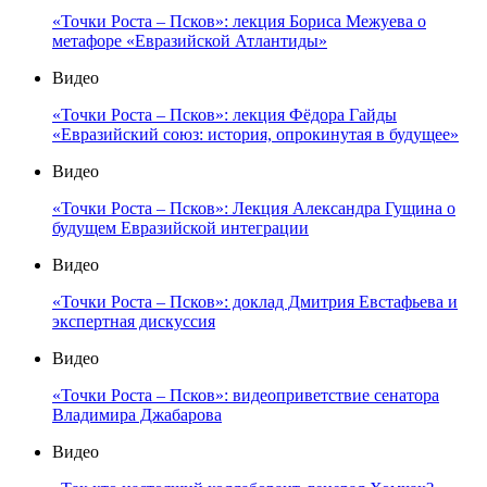
«Точки Роста – Псков»: лекция Бориса Межуева о
метафоре «Евразийской Атлантиды»
Видео
«Точки Роста – Псков»: лекция Фёдора Гайды
«Евразийский союз: история, опрокинутая в будущее»
Видео
«Точки Роста – Псков»: Лекция Александра Гущина о
будущем Евразийской интеграции
Видео
«Точки Роста – Псков»: доклад Дмитрия Евстафьева и
экспертная дискуссия
Видео
«Точки Роста – Псков»: видеоприветствие сенатора
Владимира Джабарова
Видео