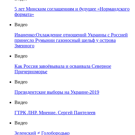
5 лет Минским соглашениям и будущее «Нормандского
формата»
Видео
Иваненко:Охлаждение отношений Украины с Россией
принесло Румынии газоносный шельф у острова
Змеиного
Видео
Как Россия завоёвывала и осваивала Северное
Причерноморье
Видео
Президентские выборы на Украине-2019
Видео
ГТРК ЛНР. Мнение. Сергей Пантелеев
Видео
Зеленский ≠ Голобородько