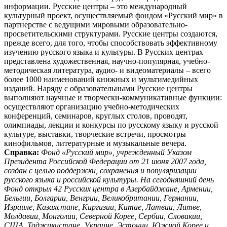
информации. Русские центры – это международный
культурный проект, осуществляемый фондом «Русский мир» в
партнерстве с ведущими мировыми образовательно-
просветительскими структурами. Русские центры создаются,
прежде всего, для того, чтобы способствовать эффективному
изучению русского языка и культуры. В Русских центрах
представлена художественная, научно-популярная, учебно-
методическая литература, аудио- и видеоматериалы – всего
более 1000 наименований книжных и мультимедийных
изданий. Наряду с образовательными Русские центры
выполняют научные и творчески-коммуникативные функции:
осуществляют организацию учебно-методических
конференций, семинаров, круглых столов, проводят,
олимпиады, лекции и конкурсы по русскому языку и русской
культуре, выставки, творческие встречи, просмотры
кинофильмов, литературные и музыкальные вечера.
Справка:
Фонд «Русский мир», учрежденный Указом
Президента Российской Федерации от 21 июня 2007 года,
создан с целью поддержки, сохранения и популяризации
русского языка и российской культуры. На сегодняшний день
Фонд открыл 42 Русских центра в Азербайджане, Армении,
Бельгии, Болгарии, Венгрии, Великобритании, Германии,
Израиле, Казахстане, Киргизии, Китае, Латвии, Литве,
Молдавии, Монголии, Северной Корее, Сербии, Словакии,
США, Таджикистане, Украине, Эстонии, Южной Корее и