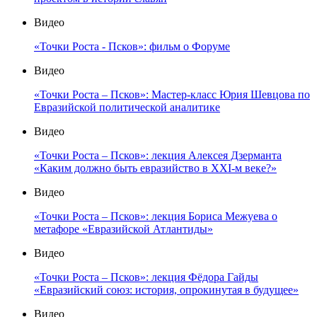
Видео
«Точки Роста - Псков»: фильм о Форуме
Видео
«Точки Роста – Псков»: Мастер-класс Юрия Шевцова по
Евразийской политической аналитике
Видео
«Точки Роста – Псков»: лекция Алексея Дзерманта
«Каким должно быть евразийство в XXI-м веке?»
Видео
«Точки Роста – Псков»: лекция Бориса Межуева о
метафоре «Евразийской Атлантиды»
Видео
«Точки Роста – Псков»: лекция Фёдора Гайды
«Евразийский союз: история, опрокинутая в будущее»
Видео