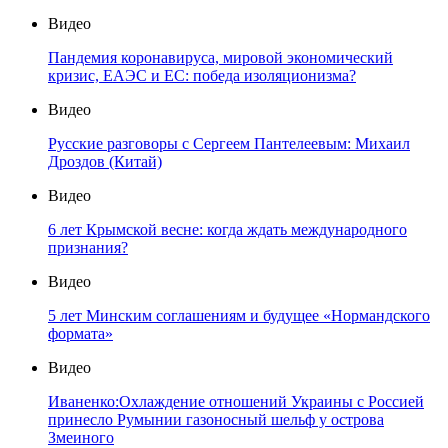
Видео
Пандемия коронавируса, мировой экономический
кризис, ЕАЭС и ЕС: победа изоляционизма?
Видео
Русские разговоры с Сергеем Пантелеевым: Михаил
Дроздов (Китай)
Видео
6 лет Крымской весне: когда ждать международного
признания?
Видео
5 лет Минским соглашениям и будущее «Нормандского
формата»
Видео
Иваненко:Охлаждение отношений Украины с Россией
принесло Румынии газоносный шельф у острова
Змеиного