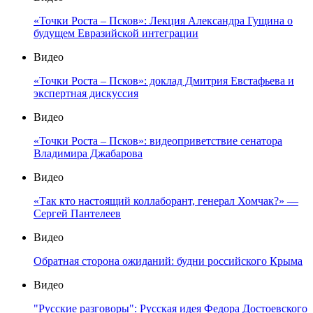
«Точки Роста – Псков»: Лекция Александра Гущина о
будущем Евразийской интеграции
Видео
«Точки Роста – Псков»: доклад Дмитрия Евстафьева и
экспертная дискуссия
Видео
«Точки Роста – Псков»: видеоприветствие сенатора
Владимира Джабарова
Видео
«Так кто настоящий коллаборант, генерал Хомчак?» —
Сергей Пантелеев
Видео
Обратная сторона ожиданий: будни российского Крыма
Видео
"Русские разговоры": Русская идея Федора Достоевского