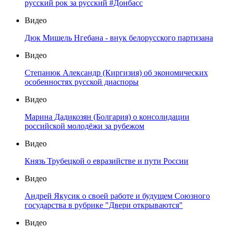
русский рок за русский #Донбасс
Видео
Дюк Мишель Нгебана - внук белорусского партизана
Видео
Степанюк Александр (Киргизия) об экономических
особенностях русской диаспоры
Видео
Марина Дадикозян (Болгария) о консолидации
российской молодёжи за рубежом
Видео
Князь Трубецкой о евразийстве и пути России
Видео
Андрей Якусик о своей работе и будущем Союзного
государства в рубрике "Двери открываются"
Видео