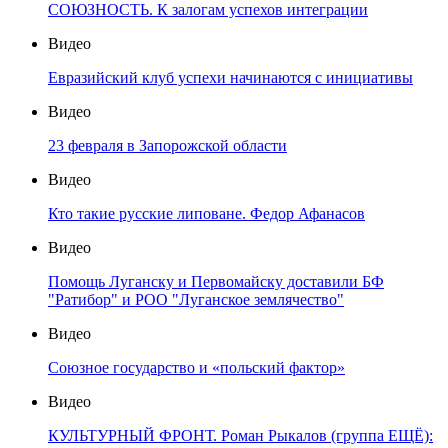
СОЮЗНОСТЬ. К залогам успехов интеграции
Видео
Евразийский клуб успехи начинаются с инициативы
Видео
23 февраля в Запорожской области
Видео
Кто такие русские липоване. Федор Афанасов
Видео
Помощь Луганску и Первомайску доставили БФ
"Ратибор" и РОО "Луганское землячество"
Видео
Союзное государство и «польский фактор»
Видео
КУЛЬТУРНЫЙ ФРОНТ. Роман Рыкалов (группа ЕЩЁ):