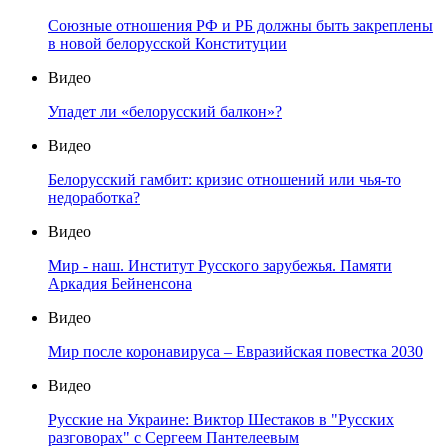
Союзные отношения РФ и РБ должны быть закреплены
в новой белорусской Конституции
Видео
Упадет ли «белорусский балкон»?
Видео
Белорусский гамбит: кризис отношений или чья-то
недоработка?
Видео
Мир - наш. Институт Русского зарубежья. Памяти
Аркадия Бейненсона
Видео
Мир после коронавируса – Евразийская повестка 2030
Видео
Русские на Украине: Виктор Шестаков в "Русских
разговорах" с Сергеем Пантелеевым