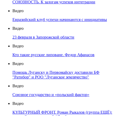
СОЮЗНОСТЬ. К залогам успехов интеграции
Видео
Евразийский клуб успехи начинаются с инициативы
Видео
23 февраля в Запорожской области
Видео
Кто такие русские липоване. Федор Афанасов
Видео
Помощь Луганску и Первомайску доставили БФ
"Ратибор" и РОО "Луганское землячество"
Видео
Союзное государство и «польский фактор»
Видео
КУЛЬТУРНЫЙ ФРОНТ. Роман Рыкалов (группа ЕЩЁ):