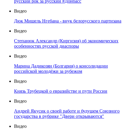
русский рок за русский #Донбасс
Видео
Дюк Мишель Нгебана - внук белорусского партизана
Видео
Степанюк Александр (Киргизия) об экономических
особенностях русской диаспоры
Видео
Марина Дадикозян (Болгария) о консолидации
российской молодёжи за рубежом
Видео
Князь Трубецкой о евразийстве и пути России
Видео
Андрей Якусик о своей работе и будущем Союзного
государства в рубрике "Двери открываются"
Видео