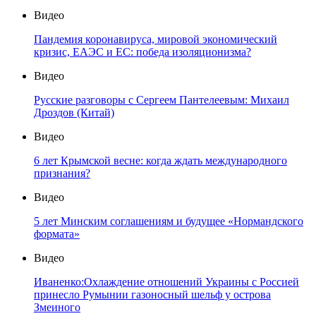
Видео
Пандемия коронавируса, мировой экономический
кризис, ЕАЭС и ЕС: победа изоляционизма?
Видео
Русские разговоры с Сергеем Пантелеевым: Михаил
Дроздов (Китай)
Видео
6 лет Крымской весне: когда ждать международного
признания?
Видео
5 лет Минским соглашениям и будущее «Нормандского
формата»
Видео
Иваненко:Охлаждение отношений Украины с Россией
принесло Румынии газоносный шельф у острова
Змеиного