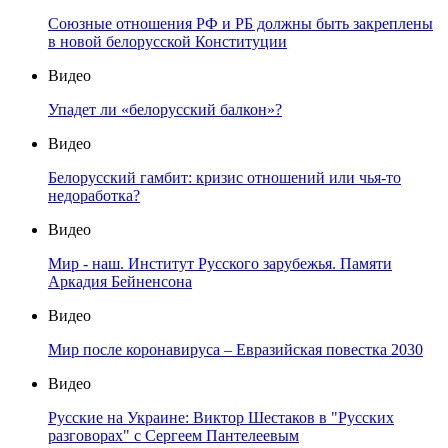
Союзные отношения РФ и РБ должны быть закреплены
в новой белорусской Конституции
Видео
Упадет ли «белорусский балкон»?
Видео
Белорусский гамбит: кризис отношений или чья-то
недоработка?
Видео
Мир - наш. Институт Русского зарубежья. Памяти
Аркадия Бейненсона
Видео
Мир после коронавируса – Евразийская повестка 2030
Видео
Русские на Украине: Виктор Шестаков в "Русских
разговорах" с Сергеем Пантелеевым