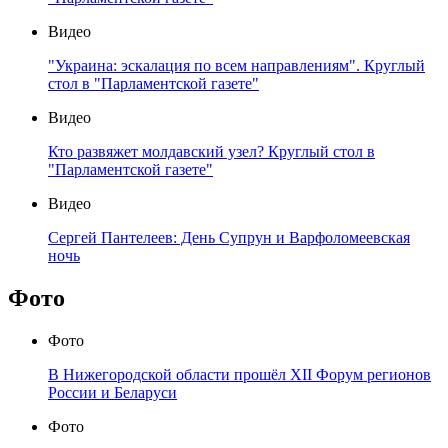
Видео
"Украина: эскалация по всем направлениям". Круглый
стол в "Парламентской газете"
Видео
Кто развяжет молдавский узел? Круглый стол в
"Парламентской газете"
Видео
Сергей Пантелеев: День Супрун и Варфоломеевская
ночь
Фото
Фото
В Нижегородской области прошёл XII Форум регионов
России и Беларуси
Фото