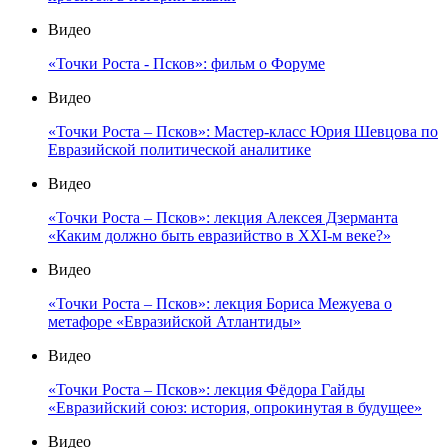
Видео
«Точки Роста - Псков»: фильм о Форуме
Видео
«Точки Роста – Псков»: Мастер-класс Юрия Шевцова по
Евразийской политической аналитике
Видео
«Точки Роста – Псков»: лекция Алексея Дзерманта
«Каким должно быть евразийство в XXI-м веке?»
Видео
«Точки Роста – Псков»: лекция Бориса Межуева о
метафоре «Евразийской Атлантиды»
Видео
«Точки Роста – Псков»: лекция Фёдора Гайды
«Евразийский союз: история, опрокинутая в будущее»
Видео