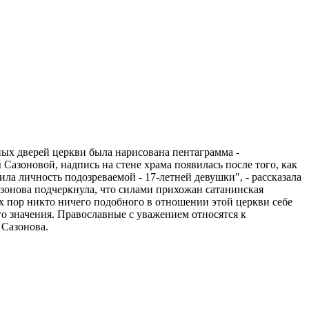
ных дверей церкви была нарисована пентаграмма -
 Сазоновой, надпись на стене храма появилась после того, как
а личность подозреваемой - 17-летней девушки", - рассказала
азонова подчеркнула, что силами прихожан сатанинская
сих пор никто ничего подобного в отношении этой церкви себе
го значения. Православные с уважением относятся к
 Сазонова.