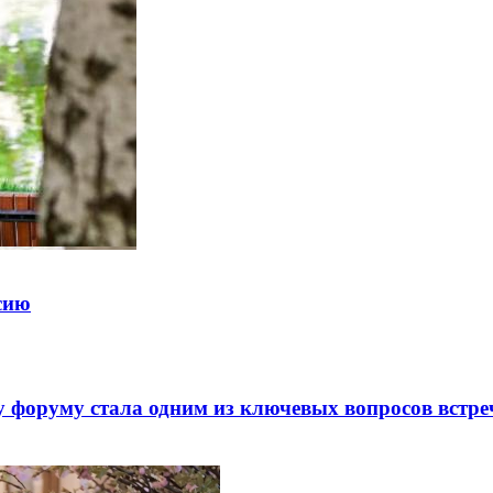
ссию
 форуму стала одним из ключевых вопросов встре