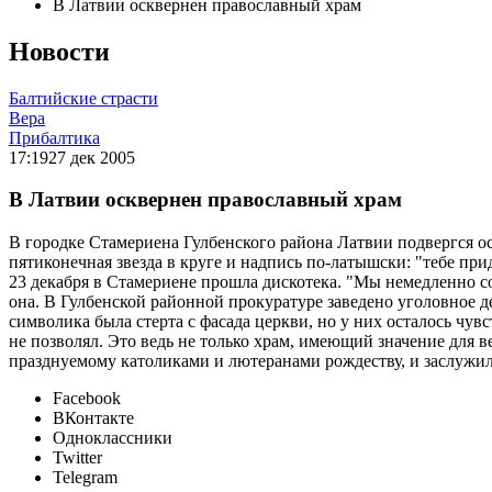
В Латвии осквернен православный храм
Новости
Балтийские страсти
Вера
Прибалтика
17:19
27 дек 2005
В Латвии осквернен православный храм
В городке Стамериена Гулбенского района Латвии подвергся 
пятиконечная звезда в круге и надпись по-латышски: "тебе при
23 декабря в Стамериене прошла дискотека. "Мы немедленно со
она. В Гулбенской районной прокуратуре заведено уголовное 
символика была стерта с фасада церкви, но у них осталось чув
не позволял. Это ведь не только храм, имеющий значение для 
празднуемому католиками и лютеранами рождеству, и заслужил
Facebook
ВКонтакте
Одноклассники
Twitter
Telegram