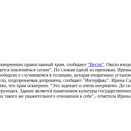
осквернению православный храм, сообщают
"Вести"
. Около вход
дется поклоняться сатане". По словам одной из прихожан, Ирины
общили о случившемся в полицию, которая оперативно установил
дело, подозреваемая допрошена, сообщает "Интерфакс". Ирина С
ство, что храм осквернен. "Это задевает и очень неприятно. До 
верующих. Здание является памятником культуры государственно
и такого же уважительного отношения к себе",- отметила Ирина