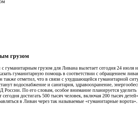
зом
ным грузом
с гуманитарным грузом для Ливана вылетает сегодня 24 июля на
азать гуманитарную помощь в соответствии с обращением лива
Он также отметил, что в связи с ухудшающейся гуманитарной с
анут водоснабжение и санитария, здравоохранение, энергообес
Д России. По его словам, особое внимание планируется удели
 сегодня достигать 500 тысяч человек, включая 200 тысяч детей
вляться в Ливан через так называемые «гуманитарные ворота».