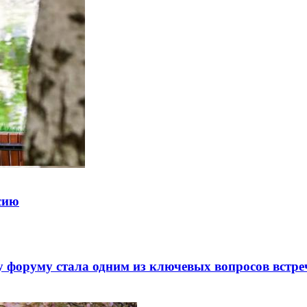
ссию
 форуму стала одним из ключевых вопросов встре