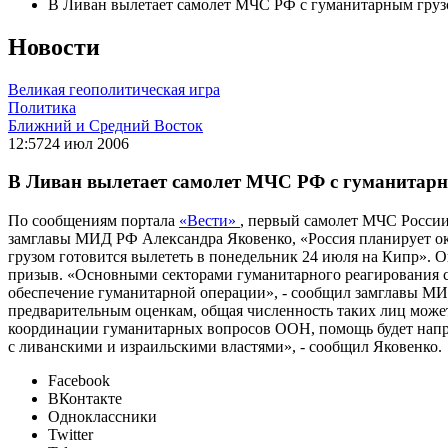
В Ливан вылетает самолет МЧС РФ с гуманитарным гру
Новости
Великая геополитическая игра
Политика
Ближний и Средний Восток
12:57
24 июл 2006
В Ливан вылетает самолет МЧС РФ с гуманитар
По сообщениям портала
«Вести»
, первый самолет МЧС России 
замглавы МИД РФ Александра Яковенко, «Россия планирует ок
грузом готовится вылететь в понедельник 24 июля на Кипр». 
призыв. «Основными секторами гуманитарного реагирования ст
обеспечение гуманитарной операции», - сообщил замглавы МИ
предварительным оценкам, общая численность таких лиц может
координации гуманитарных вопросов ООН, помощь будет напра
с ливанскими и израильскими властями», - сообщил Яковенко.
Facebook
ВКонтакте
Одноклассники
Twitter