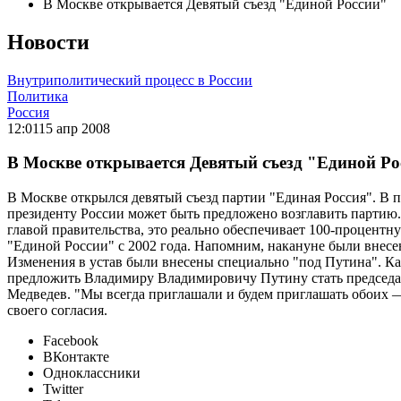
В Москве открывается Девятый съезд "Единой России"
Новости
Внутриполитический процесс в России
Политика
Россия
12:01
15 апр 2008
В Москве открывается Девятый съезд "Единой Ро
В Москве открылся девятый съезд партии "Единая Россия". В 
президенту России может быть предложено возглавить партию.
главой правительства, это реально обеспечивает 100-процентн
"Единой России" с 2002 года. Напомним, накануне были внесен
Изменения в устав были внесены специально "под Путина". Ка
предложить Владимиру Владимировичу Путину стать председат
Медведев. "Мы всегда приглашали и будем приглашать обоих 
своего согласия.
Facebook
ВКонтакте
Одноклассники
Twitter