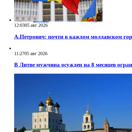
12:03
05 авг 2026
А.Петрович: почти в каждом молдавском горо
11:27
05 авг 2026
В Литве мужчина осужден на 8 месяцев огра