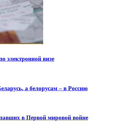
по электронной визе
еларусь, а белорусам – в Россию
 павших в Первой мировой войне