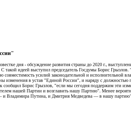
ссии"
повестке дня - обсуждение развития страны до 2020 г., выступ
 С такой идеей выступил председатель Госдумы Борис Грызлов. 
ую совместимость усилий законодательной и исполнительной вла
ы изменения в устав "Единой России", и наряду с должностью п
к сообщил Борис Грызлов, "если мы сегодня поддержим эти изме
елем нашей Партии и возглавить нашу Партию". Менее вероятно
— и Владимира Путина, и Дмитрия Медведева — в нашу партию",