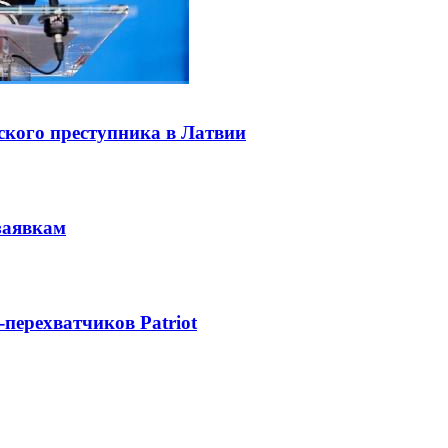
ского преступника в Латвии
заявкам
-перехватчиков Patriot