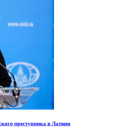
ского преступника в Латвии