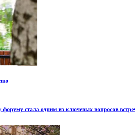
ссию
 форуму стала одним из ключевых вопросов встре