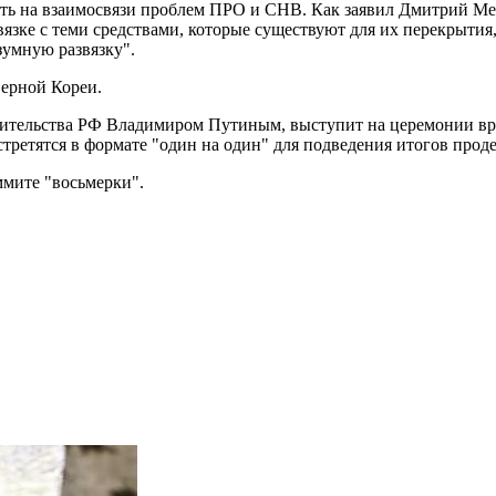
вать на взаимосвязи проблем ПРО и СНВ. Как заявил Дмитрий М
вязке с теми средствами, которые существуют для их перекрытия
зумную развязку".
верной Кореи.
авительства РФ Владимиром Путиным, выступит на церемонии в
ретятся в формате "один на один" для подведения итогов прод
ммите "восьмерки".