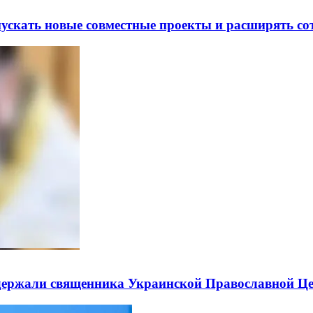
скать новые совместные проекты и расширять сот
держали священника Украинской Православной Ц