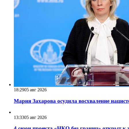
18:29
05 авг 2026
Мария Захарова осудила восхваление нацист
13:33
05 авг 2026
4 сезон проекта «НКО без границ» открыт к 