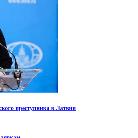
ского преступника в Латвии
заявкам