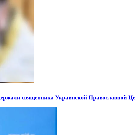
держали священника Украинской Православной Ц