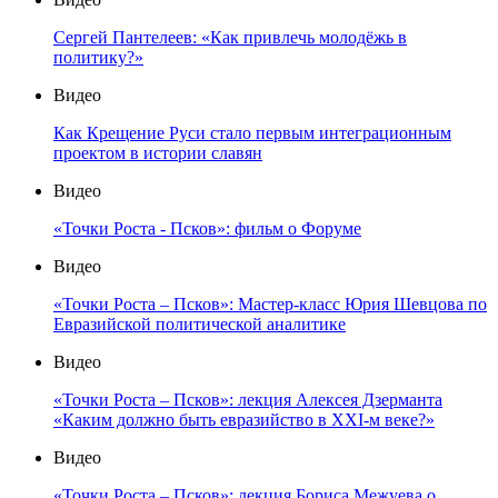
Сергей Пантелеев: «Как привлечь молодёжь в
политику?»
Видео
Как Крещение Руси стало первым интеграционным
проектом в истории славян
Видео
«Точки Роста - Псков»: фильм о Форуме
Видео
«Точки Роста – Псков»: Мастер-класс Юрия Шевцова по
Евразийской политической аналитике
Видео
«Точки Роста – Псков»: лекция Алексея Дзерманта
«Каким должно быть евразийство в XXI-м веке?»
Видео
«Точки Роста – Псков»: лекция Бориса Межуева о