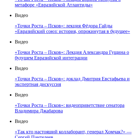
метафоре «Евразийской Атлантиды»
Видео
«Точки Роста – Псков»: лекция Фёдора Гайды
«Евразийский союз: история, опрокинутая в будущее»
Видео
«Точки Роста – Псков»: Лекция Александра Гущина о
будущем Евразийской интеграции
Видео
«Точки Роста – Псков»: доклад Дмитрия Евстафьева и
экспертная дискуссия
Видео
«Точки Роста – Псков»: видеоприветствие сенатора
Владимира Джабарова
Видео
«Так кто настоящий коллаборант, генерал Хомчак?» —
Сергей Пантелеев