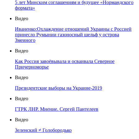
5 лет Минским соглашениям и будущее «Нормандского
формата»
Видео
Иваненко:Охлаждение отношений Украины с Россией
принесло Румынии газоносный шельф у острова
Змеиного
Видео
Как Россия завоёвывала и осваивала Северное
Причерноморье
Видео
Президентские выборы на Украине-2019
Видео
ГТРК ЛНР. Мнение. Сергей Пантелеев
Видео
Зеленский ≠ Голобородько