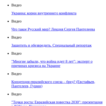
Видео
Украина: корни внутреннего конфликта
Видео
Что такое Русский мир? Лекция Сергея Пантелеева
Видео
Защитить и обезвредить. Специальный репортаж
Видео
"Многие забыли, что война идет 8 лет": эксперт о
причинах кризиса на Украине
Видео
Концепция евразийского союза – бред? (Евстафьев,
Пантелеев, Гущин)
Видео
"Точки роста: Евразийская повестка 2030": презентация