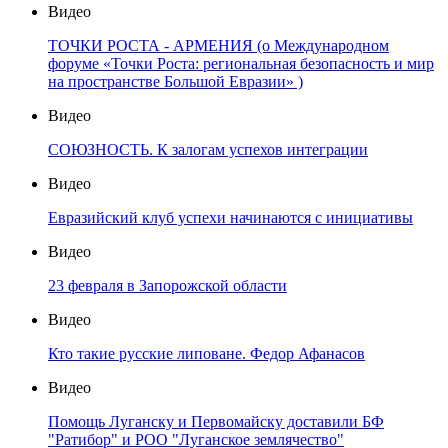
Видео
ТОЧКИ РОСТА - АРМЕНИЯ (о Международном
форуме «Точки Роста: региональная безопасность и мир
на пространстве Большой Евразии» )
Видео
СОЮЗНОСТЬ. К залогам успехов интеграции
Видео
Евразийский клуб успехи начинаются с инициативы
Видео
23 февраля в Запорожской области
Видео
Кто такие русские липоване. Федор Афанасов
Видео
Помощь Луганску и Первомайску доставили БФ
"Ратибор" и РОО "Луганское землячество"