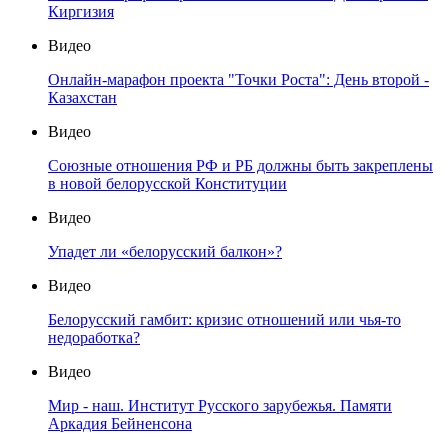
Киргизия
Видео
Онлайн-марафон проекта "Точки Роста": День второй -
Казахстан
Видео
Союзные отношения РФ и РБ должны быть закреплены
в новой белорусской Конституции
Видео
Упадет ли «белорусский балкон»?
Видео
Белорусский гамбит: кризис отношений или чья-то
недоработка?
Видео
Мир - наш. Институт Русского зарубежья. Памяти
Аркадия Бейненсона