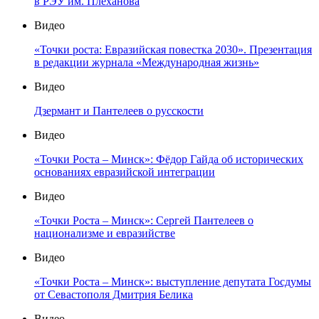
в РЭУ им. Плеханова
Видео
«Точки роста: Евразийская повестка 2030». Презентация
в редакции журнала «Международная жизнь»
Видео
Дзермант и Пантелеев о русскости
Видео
«Точки Роста – Минск»: Фёдор Гайда об исторических
основаниях евразийской интеграции
Видео
«Точки Роста – Минск»: Сергей Пантелеев о
национализме и евразийстве
Видео
«Точки Роста – Минск»: выступление депутата Госдумы
от Севастополя Дмитрия Белика
Видео