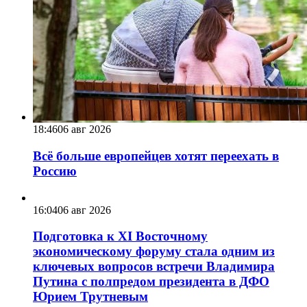
18:46
06 авг 2026
Всё больше европейцев хотят переехать в
Россию
16:04
06 авг 2026
Подготовка к XI Восточному
экономическому форуму стала одним из
ключевых вопросов встречи Владимира
Путина с полпредом президента в ДФО
Юрием Трутневым