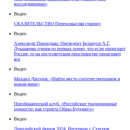
воссоединению»
Видео
СКАЗИТЕЛЬСТВО Переосмысляя старину
Видео
Александр Приходько: Президент Беларуси А.Г.
Лукашенко одним из первых понял, что если проиграет
Россия, то на постсоветском пространстве проиграют
все
Видео
Михаил Дроздов: «Найти место соотечественников в
новом мире»
Видео
Преображенский клуб. «Российские традиционные
ценности: как строить Образ Будущего»
Видео
Ливадийский форум 2024. Интервью с Сергеем