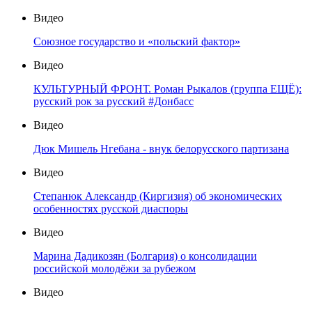
Видео
Союзное государство и «польский фактор»
Видео
КУЛЬТУРНЫЙ ФРОНТ. Роман Рыкалов (группа ЕЩЁ):
русский рок за русский #Донбасс
Видео
Дюк Мишель Нгебана - внук белорусского партизана
Видео
Степанюк Александр (Киргизия) об экономических
особенностях русской диаспоры
Видео
Марина Дадикозян (Болгария) о консолидации
российской молодёжи за рубежом
Видео