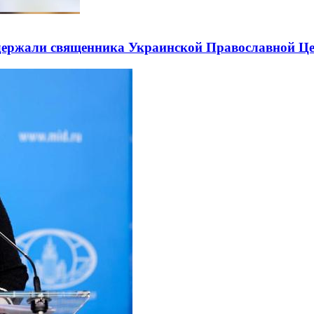
держали священника Украинской Православной Ц