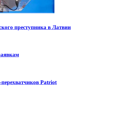
ского преступника в Латвии
заявкам
-перехватчиков Patriot