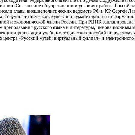
 руководитель Федерального агентства по делам Содружества, с
тшин. Соглашение об учреждении и условиях работы Российско
дписали главы внешнеполитических ведомств РФ и КР Сергей Лавр
а в научно-технической, культурно-гуманитарной и информацио
ной и экономической жизни России. При РЦНК запланирована р
м преподавания русского языка и литературы, инновационным м
лекции-презентации учебно-методических пособий по русскому 
о центра «Русский музей: виртуальный филиал» и электронного