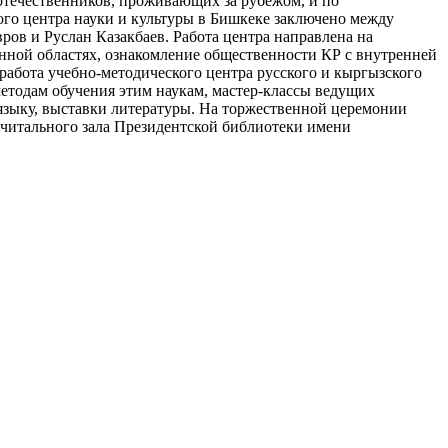
оотечественников, проживающих за рубежом, и по
го центра науки и культуры в Бишкеке заключено между
ов и Руслан Казакбаев. Работа центра направлена на
нной областях, ознакомление общественности КР с внутренней
абота учебно-методического центра русского и кыргызского
етодам обучения этим наукам, мастер-классы ведущих
языку, выставки литературы. На торжественной церемонии
 читального зала Президентской библиотеки имени