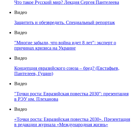
Что такое Русский мир? Лекция Сергея Пантелеева
Видео
Защитить и обезвредить. Специальный репортаж
Видео
"Многие забыли, что война идет 8 лет": эксперт о
причинах кризиса на Украине
Видео
Концепция евразийского союза – бред? (Евстафьев,
Пантелеев, Гущин)
Видео
"Точки роста: Евразийская повестка 2030": презентация
в РЭУ им. Плеханова
Видео
«Точки роста: Евразийская повестка 2030». Презентация
в редакции журнала «Международная жизнь»