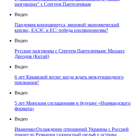
разговорах" с Сергеем Пантелеевым
Видео
Пандемия коронавируса, мировой экономический
кризис, ЕАЭС и ЕС: победа изоляционизма?
Видео
Русские разговоры с Сергеем Пантелеевым: Михаил
Дроздов (Китай)
Видео
6 лет Крымской весне: когда ждать международного
признания?
Видео
5 лет Минским соглашениям и будущее «Нормандского
формата»
Видео
Иваненко:Охлаждение отношений Украины с Россией
принесло Румынии газоносный шельф у острова