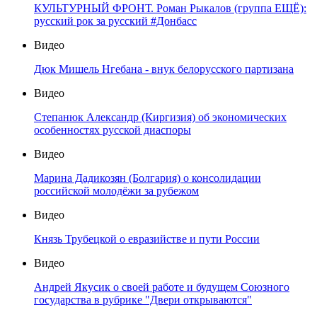
КУЛЬТУРНЫЙ ФРОНТ. Роман Рыкалов (группа ЕЩЁ):
русский рок за русский #Донбасс
Видео
Дюк Мишель Нгебана - внук белорусского партизана
Видео
Степанюк Александр (Киргизия) об экономических
особенностях русской диаспоры
Видео
Марина Дадикозян (Болгария) о консолидации
российской молодёжи за рубежом
Видео
Князь Трубецкой о евразийстве и пути России
Видео
Андрей Якусик о своей работе и будущем Союзного
государства в рубрике "Двери открываются"