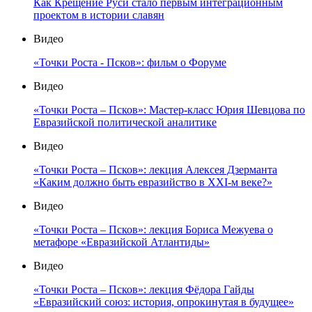
Как Крещение Руси стало первым интеграционным
проектом в истории славян
Видео
«Точки Роста - Псков»: фильм о Форуме
Видео
«Точки Роста – Псков»: Мастер-класс Юрия Шевцова по
Евразийской политической аналитике
Видео
«Точки Роста – Псков»: лекция Алексея Дзерманта
«Каким должно быть евразийство в XXI-м веке?»
Видео
«Точки Роста – Псков»: лекция Бориса Межуева о
метафоре «Евразийской Атлантиды»
Видео
«Точки Роста – Псков»: лекция Фёдора Гайды
«Евразийский союз: история, опрокинутая в будущее»