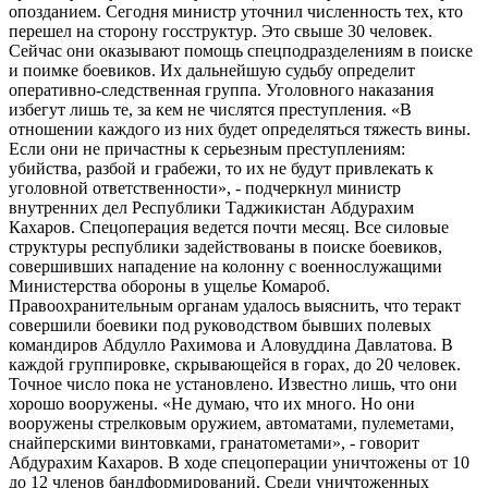
опозданием. Сегодня министр уточнил численность тех, кто
перешел на сторону госструктур. Это свыше 30 человек.
Сейчас они оказывают помощь спецподразделениям в поиске
и поимке боевиков. Их дальнейшую судьбу определит
оперативно-следственная группа. Уголовного наказания
избегут лишь те, за кем не числятся преступления. «В
отношении каждого из них будет определяться тяжесть вины.
Если они не причастны к серьезным преступлениям:
убийства, разбой и грабежи, то их не будут привлекать к
уголовной ответственности», - подчеркнул министр
внутренних дел Республики Таджикистан Абдурахим
Кахаров. Спецоперация ведется почти месяц. Все силовые
структуры республики задействованы в поиске боевиков,
совершивших нападение на колонну с военнослужащими
Министерства обороны в ущелье Комароб.
Правоохранительным органам удалось выяснить, что теракт
совершили боевики под руководством бывших полевых
командиров Абдулло Рахимова и Аловуддина Давлатова. В
каждой группировке, скрывающейся в горах, до 20 человек.
Точное число пока не установлено. Известно лишь, что они
хорошо вооружены. «Не думаю, что их много. Но они
вооружены стрелковым оружием, автоматами, пулеметами,
снайперскими винтовками, гранатометами», - говорит
Абдурахим Кахаров. В ходе спецоперации уничтожены от 10
до 12 членов бандформирований. Среди уничтоженных