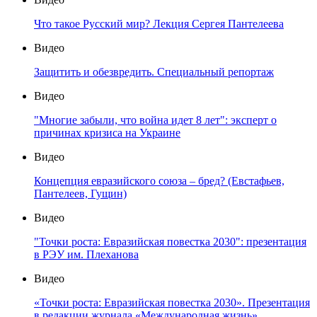
Что такое Русский мир? Лекция Сергея Пантелеева
Видео
Защитить и обезвредить. Специальный репортаж
Видео
"Многие забыли, что война идет 8 лет": эксперт о
причинах кризиса на Украине
Видео
Концепция евразийского союза – бред? (Евстафьев,
Пантелеев, Гущин)
Видео
"Точки роста: Евразийская повестка 2030": презентация
в РЭУ им. Плеханова
Видео
«Точки роста: Евразийская повестка 2030». Презентация
в редакции журнала «Международная жизнь»