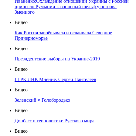
Иваненко:Охлаждение отношений Украины с Россией
принесло Румынии газоносный шельф у острова
Змеиного
Видео
Как Россия завоёвывала и осваивала Северное
Причерноморье
Видео
Президентские выборы на Украине-2019
Видео
ГТРК ЛНР. Мнение. Сергей Пантелеев
Видео
Зеленский ≠ Голобородько
Видео
Донбасс в геополитике Русского мира
Видео