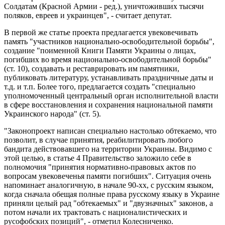
Солдатам (Красной Армии - ред.), уничтоживших тысячи
поляков, евреев и украинцев", - считает депутат.
В первой же статье проекта предлагается увековечивать
память "участников национально-освободительной борьбы",
создание "поименной Книги Памяти Украины о лицах,
погибших во время национально-освободительной борьбы"
(ст. 10), создавать и реставрировать им памятники,
публиковать литературу, устанавливать праздничные даты и
т.д. и т.п. Более того, предлагается создать "специально
уполномоченный центральный орган исполнительной власти
в сфере восстановления и сохранения национальной памяти
Украинского народа" (ст. 5).
"Законопроект написан специально настолько обтекаемо, что
позволит, в случае принятия, реабилитировать любого
бандита действовавшего на территории Украины. Видимо с
этой целью, в статье 4 Правительство заложило себе в
полномочия "принятия нормативно-правовых актов по
вопросам увековеченья памяти погибших". Ситуация очень
напоминает аналогичную, в начале 90-хх, с русским языком,
когда сначала обещая полные права русскому языку в Украине
приняли целый рад "обтекаемых" и "двузначных" законов, а
потом начали их трактовать с националистических и
русофобских позиций", - отметил Колесниченко.