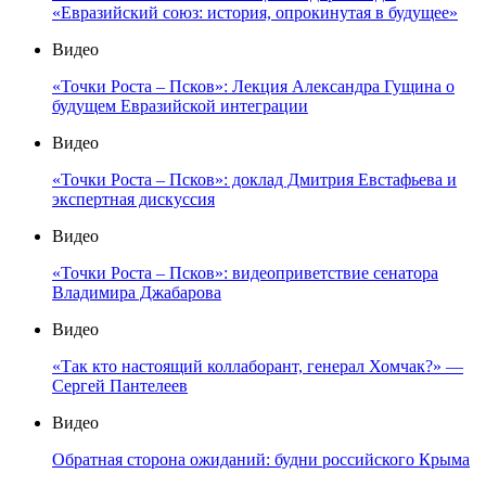
«Евразийский союз: история, опрокинутая в будущее»
Видео
«Точки Роста – Псков»: Лекция Александра Гущина о
будущем Евразийской интеграции
Видео
«Точки Роста – Псков»: доклад Дмитрия Евстафьева и
экспертная дискуссия
Видео
«Точки Роста – Псков»: видеоприветствие сенатора
Владимира Джабарова
Видео
«Так кто настоящий коллаборант, генерал Хомчак?» —
Сергей Пантелеев
Видео
Обратная сторона ожиданий: будни российского Крыма