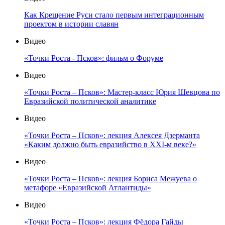
Как Крещение Руси стало первым интеграционным
проектом в истории славян
Видео
«Точки Роста - Псков»: фильм о Форуме
Видео
«Точки Роста – Псков»: Мастер-класс Юрия Шевцова по
Евразийской политической аналитике
Видео
«Точки Роста – Псков»: лекция Алексея Дзерманта
«Каким должно быть евразийство в XXI-м веке?»
Видео
«Точки Роста – Псков»: лекция Бориса Межуева о
метафоре «Евразийской Атлантиды»
Видео
«Точки Роста – Псков»: лекция Фёдора Гайды