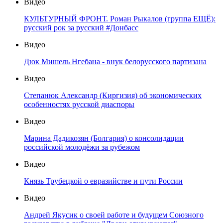
Видео
КУЛЬТУРНЫЙ ФРОНТ. Роман Рыкалов (группа ЕЩЁ):
русский рок за русский #Донбасс
Видео
Дюк Мишель Нгебана - внук белорусского партизана
Видео
Степанюк Александр (Киргизия) об экономических
особенностях русской диаспоры
Видео
Марина Дадикозян (Болгария) о консолидации
российской молодёжи за рубежом
Видео
Князь Трубецкой о евразийстве и пути России
Видео
Андрей Якусик о своей работе и будущем Союзного