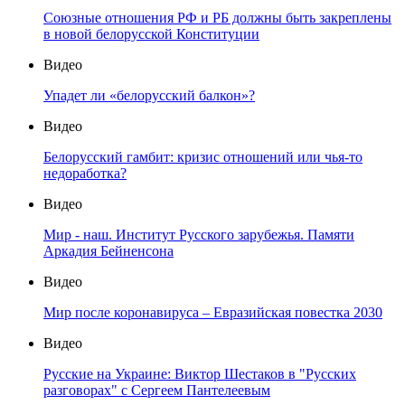
Союзные отношения РФ и РБ должны быть закреплены
в новой белорусской Конституции
Видео
Упадет ли «белорусский балкон»?
Видео
Белорусский гамбит: кризис отношений или чья-то
недоработка?
Видео
Мир - наш. Институт Русского зарубежья. Памяти
Аркадия Бейненсона
Видео
Мир после коронавируса – Евразийская повестка 2030
Видео
Русские на Украине: Виктор Шестаков в "Русских
разговорах" с Сергеем Пантелеевым