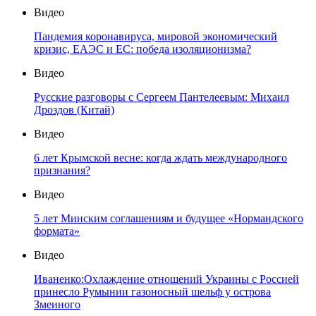
Видео
Пандемия коронавируса, мировой экономический
кризис, ЕАЭС и ЕС: победа изоляционизма?
Видео
Русские разговоры с Сергеем Пантелеевым: Михаил
Дроздов (Китай)
Видео
6 лет Крымской весне: когда ждать международного
признания?
Видео
5 лет Минским соглашениям и будущее «Нормандского
формата»
Видео
Иваненко:Охлаждение отношений Украины с Россией
принесло Румынии газоносный шельф у острова
Змеиного