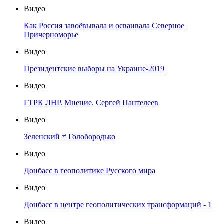
Видео
Как Россия завоёвывала и осваивала Северное
Причерноморье
Видео
Президентские выборы на Украине-2019
Видео
ГТРК ЛНР. Мнение. Сергей Пантелеев
Видео
Зеленский ≠ Голобородько
Видео
Донбасс в геополитике Русского мира
Видео
Донбасс в центре геополитических трансформаций - 1
Видео