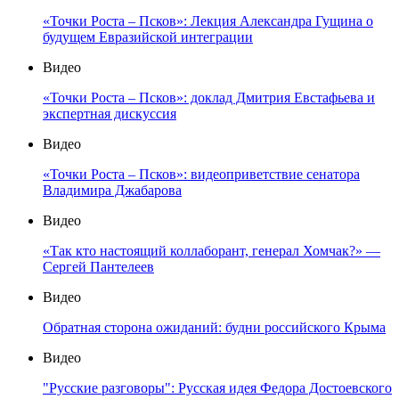
«Точки Роста – Псков»: Лекция Александра Гущина о
будущем Евразийской интеграции
Видео
«Точки Роста – Псков»: доклад Дмитрия Евстафьева и
экспертная дискуссия
Видео
«Точки Роста – Псков»: видеоприветствие сенатора
Владимира Джабарова
Видео
«Так кто настоящий коллаборант, генерал Хомчак?» —
Сергей Пантелеев
Видео
Обратная сторона ожиданий: будни российского Крыма
Видео
"Русские разговоры": Русская идея Федора Достоевского