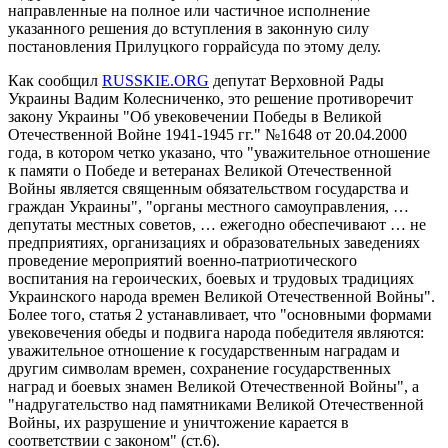
направленные на полное или частичное исполнение
указанного решения до вступления в законную силу
постановления Прилуцкого горрайсуда по этому делу.
Как сообщил
RUSSKIE.ORG
депутат Верховной Рады
Украины Вадим Колесниченко, это решение противоречит
закону Украины "Об увековечении Победы в Великой
Отечественной Войне 1941-1945 гг." №1648 от 20.04.2000
года, в котором четко указано, что "уважительное отношение
к памяти о Победе и ветеранах Великой Отечественной
Войны является священным обязательством государства и
граждан Украины", "органы местного самоуправления, …
депутаты местных советов, … ежегодно обеспечивают … не
предприятиях, организациях и образовательных заведениях
проведение мероприятий военно-патриотического
воспитания на героических, боевых и трудовых традициях
Украинского народа времен Великой Отечественной Войны".
Более того, статья 2 устанавливает, что "основными формами
увековечения обеды и подвига народа победителя являются:
уважительное отношение к государственным наградам и
другим символам времен, сохранение государственных
наград и боевых знамен Великой Отечественной Войны", а
"надругательство над памятниками Великой Отечественной
Войны, их разрушение и уничтожение карается в
соответствии с законом" (ст.6).