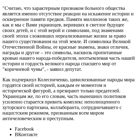
"Считаю, что характерным признаком больного общества
является именно отсутствие реакции на искажение истории и
осквернение памяти предков. Памяти миллионов таких же,
как и мы с Вами украинцев, веривших в светлое будущее
своих детей, и с этой верой и символами, под знаменами
своей эпохи сложивших нереализованные жизни за право
нашего существования на этой земле. И символика Великой
Отечественной Войны, ее красные знамена, знаки отличия,
награды и другое – это символы, насквозь пропитанные
кровью нашего народа-победителя, неотъемлемая часть нашей
истории и гордость великого народа спасшего мир от
"коричневой чумы", - заявил депутат.
Как подчеркнул Колесниченко, цивилизованные народы мира
гордятся своей историей, каждым ее моментом и
исторической фигурой, а презирают только предателей.
Украинцам же, по его словам, часть нынешних политиков
усиленно старается привить комплекс неполноценного
хуторского партизана, коллаборанта, сотрудничавшего с
нацистским режимом, признанным всем миром
античеловеческим и преступным.
Facebook
ВКонтакте