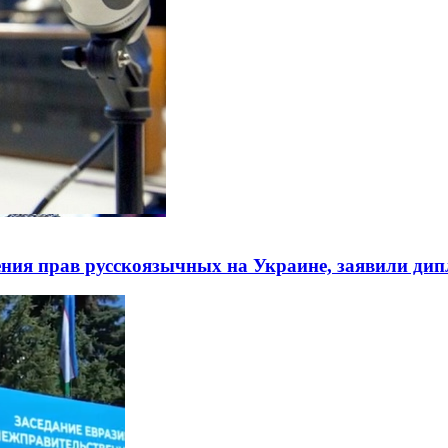
ния прав русскоязычных на Украине, заявили ди