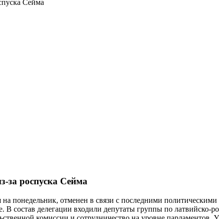
спуска Сейма
з-за роспуска Сейма
на понедельник, отменен в связи с последними политическими 
е. В состав делегации входили депутаты группы по латвийско-р
ьственной комиссии и сотрудничество на уровне парламентов. 