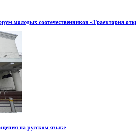
рум молодых соотечественников «Траектория отк
щения на русском языке