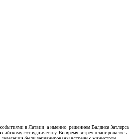
событиями в Латвии, а именно, решением Валдиса Затлерса
оссийскому сотрудничеству. Во время встреч планировалось
У делегации были запланированы встречи с министром