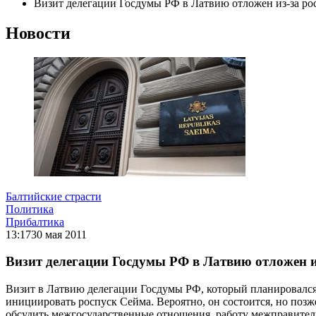
Визит делегации Госдумы РФ в Латвию отложен из-за ро
Новости
Балтийские страсти
Политика
Прибалтика
13:17
30 мая 2011
Визит делегации Госдумы РФ в Латвию отложен и
Визит в Латвию делегации Госдумы РФ, который планировался 
инициировать роспуск Сейма. Вероятно, он состоится, но позж
обсудить межгосударственные отношения, работу межправител