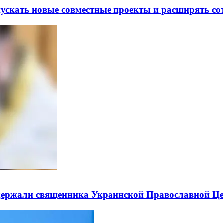
скать новые совместные проекты и расширять сот
держали священника Украинской Православной Ц