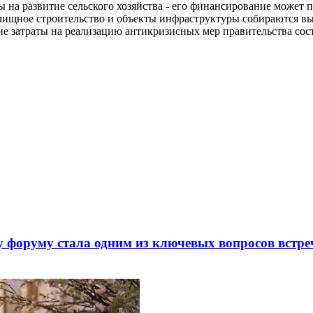
ы на развитие сельского хозяйства - его финансирование может
лищное строительство и объекты инфраструктуры собираются вы
е затраты на реализацию антикризисных мер правительства сост
 форуму стала одним из ключевых вопросов встре