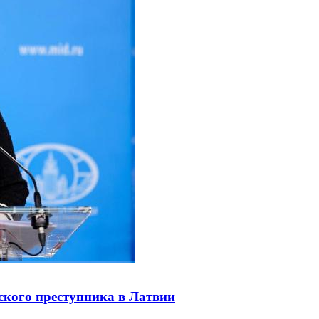
ского преступника в Латвии