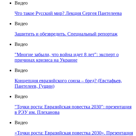
Видео
Что такое Русский мир? Лекция Сергея Пантелеева
Видео
Защитить и обезвредить. Специальный репортаж
Видео
"Многие забыли, что война идет 8 лет": эксперт о
причинах кризиса на Украине
Видео
Концепция евразийского союза – бред? (Евстафьев,
Пантелеев, Гущин)
Видео
"Точки роста: Евразийская повестка 2030": презентация
в РЭУ им. Плеханова
Видео
«Точки роста: Евразийская повестка 2030». Презентация