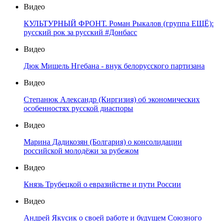
Видео
КУЛЬТУРНЫЙ ФРОНТ. Роман Рыкалов (группа ЕЩЁ):
русский рок за русский #Донбасс
Видео
Дюк Мишель Нгебана - внук белорусского партизана
Видео
Степанюк Александр (Киргизия) об экономических
особенностях русской диаспоры
Видео
Марина Дадикозян (Болгария) о консолидации
российской молодёжи за рубежом
Видео
Князь Трубецкой о евразийстве и пути России
Видео
Андрей Якусик о своей работе и будущем Союзного