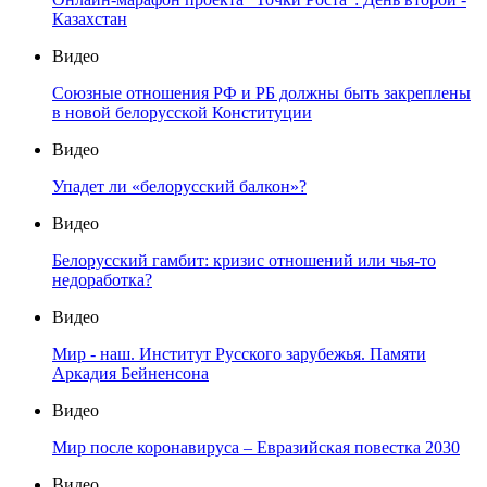
Казахстан
Видео
Союзные отношения РФ и РБ должны быть закреплены
в новой белорусской Конституции
Видео
Упадет ли «белорусский балкон»?
Видео
Белорусский гамбит: кризис отношений или чья-то
недоработка?
Видео
Мир - наш. Институт Русского зарубежья. Памяти
Аркадия Бейненсона
Видео
Мир после коронавируса – Евразийская повестка 2030
Видео