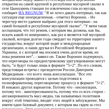
открытия на самой крупной в республике мусорной свалке в
селе Цынцэрень станции по извлечению газа из мусора,
сообщает
ИА REGNUM
. "Я не хотел давать интервью, так как
ситуация еще неопределенная, - отметил Воронин. - Но
чересчур место удачное выбрано для этого интервью - на
самой большой в республике мусорной свалке". "У меня такая
ассоциация, что тот режим, с которым мы должны, как бы,
искать какой-то компромисс, как раз и является той мусорной
свалкой, которая долгие годы смердит на территории нашего
государства, вокруг которой ходят и международные
организации, и наши друзья из Российской Федерации и
Украины, и с которой мы носимся очень долгое время, но
пока решения нет", - заявил он. Также Воронин подчеркнул,
что переговоры по приднестровскому урегулированию могут
быть, "и будут только лишь в формате "5+2". По его словам,
предстоящая встреча с президентом России Дмитрием
Медведевым - это всего лишь консультации. "Все эти
консультации проводятся с целью подготовки к
полноформатному, переговорному процессу в формате "5+2".
И никаких других вариантов. Потому что - инсинуации,
потому что - заинтересованность, потому что со всех сторон -
ангажированность масс-медиа, так называемых политиков
вокруг этой тематики, вводят этих людей в заблуждение. Мы
имеем один базовый документ, с которым мы сядем за стол