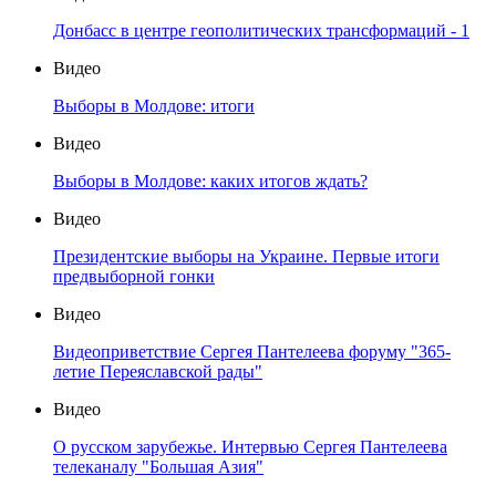
Донбасс в центре геополитических трансформаций - 1
Видео
Выборы в Молдове: итоги
Видео
Выборы в Молдове: каких итогов ждать?
Видео
Президентские выборы на Украине. Первые итоги
предвыборной гонки
Видео
Видеоприветствие Сергея Пантелеева форуму "365-
летие Переяславской рады"
Видео
О русском зарубежье. Интервью Сергея Пантелеева
телеканалу "Большая Азия"