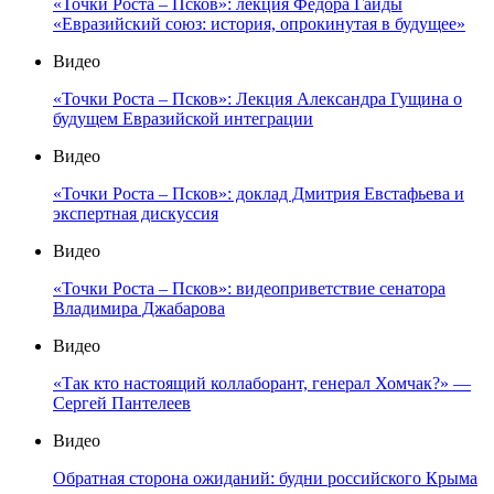
«Точки Роста – Псков»: лекция Фёдора Гайды
«Евразийский союз: история, опрокинутая в будущее»
Видео
«Точки Роста – Псков»: Лекция Александра Гущина о
будущем Евразийской интеграции
Видео
«Точки Роста – Псков»: доклад Дмитрия Евстафьева и
экспертная дискуссия
Видео
«Точки Роста – Псков»: видеоприветствие сенатора
Владимира Джабарова
Видео
«Так кто настоящий коллаборант, генерал Хомчак?» —
Сергей Пантелеев
Видео
Обратная сторона ожиданий: будни российского Крыма