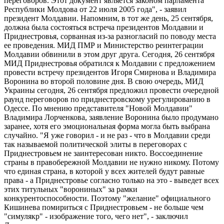
переговоров. Этот документ является законом парламента
Республики Молдова от 22 июля 2005 года", - заявил
президент Молдавии. Напомним, в тот же день, 25 сентября,
должна была состояться встреча президентов Молдавии и
Приднестровья, сорванная из-за разногласий по поводу места
ее проведения. МИД ПМР и Министерство реинтеграции
Молдавии обвинили в этом друг друга. Сегодня, 26 сентября
МИД Приднестровья обратился к Молдавии с предложением
провести встречу президентов Игоря Смирнова и Владимира
Воронина во второй половине дня. В свою очередь, МИД
Украины сегодня, 26 сентября предложил провести очередной
раунд переговоров по приднестровскому урегулированию в
Одессе. По мнению представителя "Новой Молдавии"
Владимира Лорченкова, заявление Воронина было продумано
заранее, хотя его эмоциональная форма могла быть выбрана
случайно. "Я уже говорил - и не раз - что в Молдавии среди
так называемой политической элиты в переговорах с
Приднестровьем не заинтересован никто. Воссоединение
страны в правобережной Молдавии не нужно никому. Потому
что единая страна, в которой у всех жителей будут равные
права - а Приднестровье согласно только на это - выведет всех
этих титульных "ворониных" за рамки
конкурентоспособности. Поэтому "желание" официального
Кишинева помириться с Приднестровьем - не больше чем
"симулякр" - изображение того, чего нет", - заключил