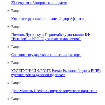
23 февраля в Запорожской области
Видео
Кто такие русские липоване. Федор Афанасов
Видео
Помощь Луганску и Первомайску доставили БФ
"Ратибор" и РОО "Луганское землячество"
Видео
Союзное государство и «польский фактор»
Видео
КУЛЬТУРНЫЙ ФРОНТ. Роман Рыкалов (группа ЕЩЁ):
русский рок за русский #Донбасс
Видео
Дюк Мишель Нгебана - внук белорусского партизана
Видео