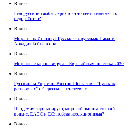
Видео
Белорусский гамбит: кризис отношений или чья-то
недоработка?
Видео
Мир - наш. Институт Русского зарубежья. Памяти
Аркадия Бейненсона
Видео
Мир после коронавируса – Евразийская повестка 2030
Видео
Русские на Украине: Виктор Шестаков в "Русских
разговорах" с Сергеем Пантелеевым
Видео
Пандемия коронавируса, мировой экономический
кризис, ЕАЭС и ЕС: победа изоляционизма?
Видео