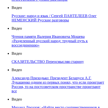
Видео
Русские: народ и язык / Сергей ПАНТЕЛЕЕВ Олег
НЕМЕНСКИЙ Русские разговоры
Видео
Чтения памяти Валерия Ивановича Мошева
«Разделенный русский народ: трудный путь к
воссоединению»
Видео
СКАЗИТЕЛЬСТВО Переосмысляя старину
Видео
Александр Приходько: Президент Беларуси А.Г.
Лукашенко одним из первых понял, что если проиграет
Россия, то на постсоветском пространстве проиграют
все
Видео
Михаил Дроздов: «Найти место соотечественников в