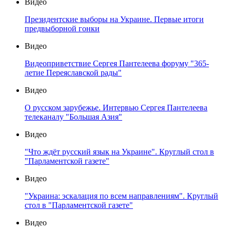
Видео
Президентские выборы на Украине. Первые итоги
предвыборной гонки
Видео
Видеоприветствие Сергея Пантелеева форуму "365-
летие Переяславской рады"
Видео
О русском зарубежье. Интервью Сергея Пантелеева
телеканалу "Большая Азия"
Видео
"Что ждёт русский язык на Украине". Круглый стол в
"Парламентской газете"
Видео
"Украина: эскалация по всем направлениям". Круглый
стол в "Парламентской газете"
Видео