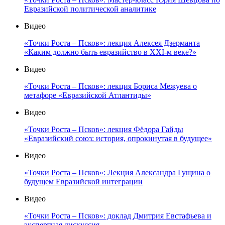
Евразийской политической аналитике
Видео
«Точки Роста – Псков»: лекция Алексея Дзерманта
«Каким должно быть евразийство в XXI-м веке?»
Видео
«Точки Роста – Псков»: лекция Бориса Межуева о
метафоре «Евразийской Атлантиды»
Видео
«Точки Роста – Псков»: лекция Фёдора Гайды
«Евразийский союз: история, опрокинутая в будущее»
Видео
«Точки Роста – Псков»: Лекция Александра Гущина о
будущем Евразийской интеграции
Видео
«Точки Роста – Псков»: доклад Дмитрия Евстафьева и
экспертная дискуссия