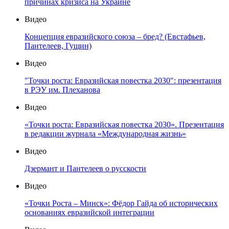
причинах кризиса на Украине
Видео
Концепция евразийского союза – бред? (Евстафьев,
Пантелеев, Гущин)
Видео
"Точки роста: Евразийская повестка 2030": презентация
в РЭУ им. Плеханова
Видео
«Точки роста: Евразийская повестка 2030». Презентация
в редакции журнала «Международная жизнь»
Видео
Дзермант и Пантелеев о русскости
Видео
«Точки Роста – Минск»: Фёдор Гайда об исторических
основаниях евразийской интеграции