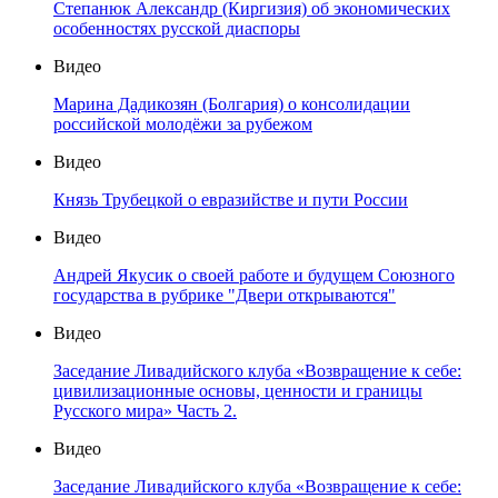
Степанюк Александр (Киргизия) об экономических
особенностях русской диаспоры
Видео
Марина Дадикозян (Болгария) о консолидации
российской молодёжи за рубежом
Видео
Князь Трубецкой о евразийстве и пути России
Видео
Андрей Якусик о своей работе и будущем Союзного
государства в рубрике "Двери открываются"
Видео
Заседание Ливадийского клуба «Возвращение к себе:
цивилизационные основы, ценности и границы
Русского мира» Часть 2.
Видео
Заседание Ливадийского клуба «Возвращение к себе: