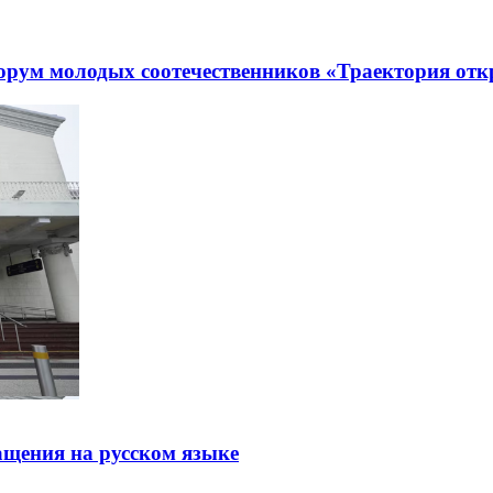
рум молодых соотечественников «Траектория отк
щения на русском языке