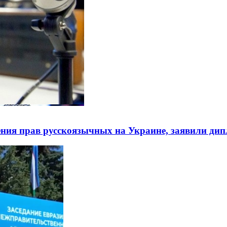
ния прав русскоязычных на Украине, заявили ди