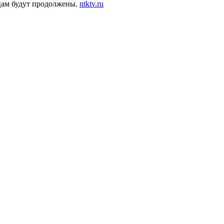
цам будут продолжены.
ntktv.ru