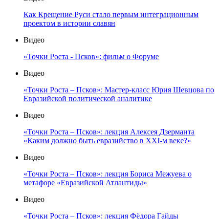
Как Крещение Руси стало первым интеграционным
проектом в истории славян
Видео
«Точки Роста - Псков»: фильм о Форуме
Видео
«Точки Роста – Псков»: Мастер-класс Юрия Шевцова по
Евразийской политической аналитике
Видео
«Точки Роста – Псков»: лекция Алексея Дзерманта
«Каким должно быть евразийство в XXI-м веке?»
Видео
«Точки Роста – Псков»: лекция Бориса Межуева о
метафоре «Евразийской Атлантиды»
Видео
«Точки Роста – Псков»: лекция Фёдора Гайды