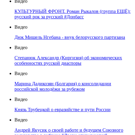
Видео
КУЛЬТУРНЫЙ ФРОНТ. Роман Рыкалов (группа ЕЩЁ):
русский рок за русский #Донбасс
Видео
Дюк Мишель Нгебана - внук белорусского партизана
Видео
Степанюк Александр (Киргизия) об экономических
особенностях русской диаспоры
Видео
Марина Дадикозян (Болгария) о консолидации
российской молодёжи за рубежом
Видео
Князь Трубецкой о евразийстве и пути России
Видео
Андрей Якусик о своей работе и будущем Союзного