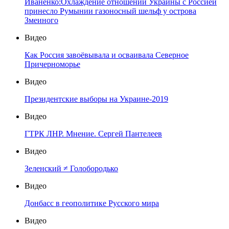
Иваненко:Охлаждение отношений Украины с Россией
принесло Румынии газоносный шельф у острова
Змеиного
Видео
Как Россия завоёвывала и осваивала Северное
Причерноморье
Видео
Президентские выборы на Украине-2019
Видео
ГТРК ЛНР. Мнение. Сергей Пантелеев
Видео
Зеленский ≠ Голобородько
Видео
Донбасс в геополитике Русского мира
Видео