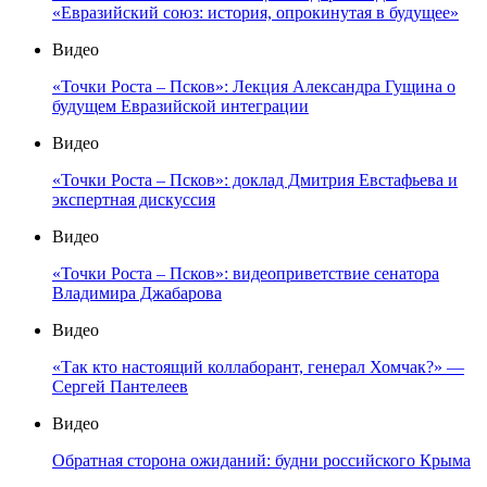
«Евразийский союз: история, опрокинутая в будущее»
Видео
«Точки Роста – Псков»: Лекция Александра Гущина о
будущем Евразийской интеграции
Видео
«Точки Роста – Псков»: доклад Дмитрия Евстафьева и
экспертная дискуссия
Видео
«Точки Роста – Псков»: видеоприветствие сенатора
Владимира Джабарова
Видео
«Так кто настоящий коллаборант, генерал Хомчак?» —
Сергей Пантелеев
Видео
Обратная сторона ожиданий: будни российского Крыма