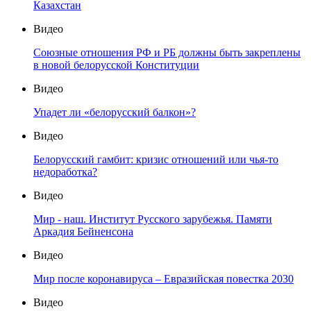
Казахстан
Видео
Союзные отношения РФ и РБ должны быть закреплены
в новой белорусской Конституции
Видео
Упадет ли «белорусский балкон»?
Видео
Белорусский гамбит: кризис отношений или чья-то
недоработка?
Видео
Мир - наш. Институт Русского зарубежья. Памяти
Аркадия Бейненсона
Видео
Мир после коронавируса – Евразийская повестка 2030
Видео