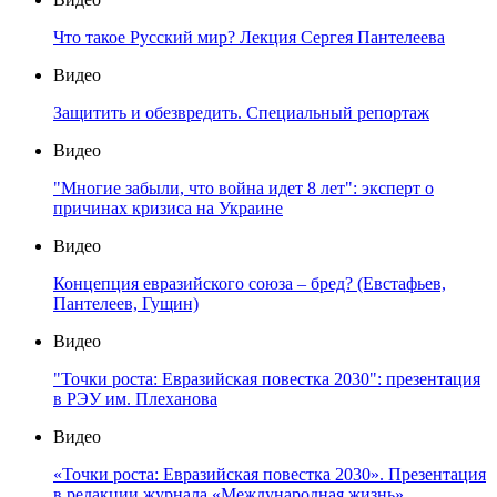
Что такое Русский мир? Лекция Сергея Пантелеева
Видео
Защитить и обезвредить. Специальный репортаж
Видео
"Многие забыли, что война идет 8 лет": эксперт о
причинах кризиса на Украине
Видео
Концепция евразийского союза – бред? (Евстафьев,
Пантелеев, Гущин)
Видео
"Точки роста: Евразийская повестка 2030": презентация
в РЭУ им. Плеханова
Видео
«Точки роста: Евразийская повестка 2030». Презентация
в редакции журнала «Международная жизнь»