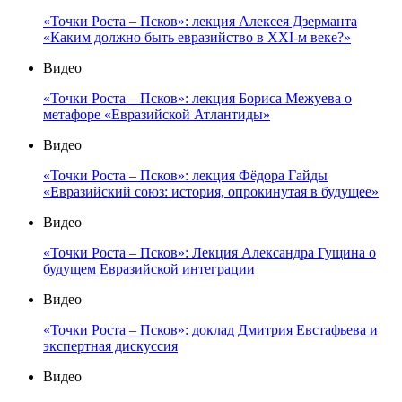
«Точки Роста – Псков»: лекция Алексея Дзерманта
«Каким должно быть евразийство в XXI-м веке?»
Видео
«Точки Роста – Псков»: лекция Бориса Межуева о
метафоре «Евразийской Атлантиды»
Видео
«Точки Роста – Псков»: лекция Фёдора Гайды
«Евразийский союз: история, опрокинутая в будущее»
Видео
«Точки Роста – Псков»: Лекция Александра Гущина о
будущем Евразийской интеграции
Видео
«Точки Роста – Псков»: доклад Дмитрия Евстафьева и
экспертная дискуссия
Видео