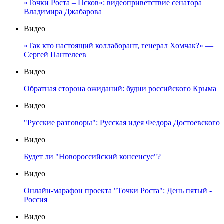
«Точки Роста – Псков»: видеоприветствие сенатора
Владимира Джабарова
Видео
«Так кто настоящий коллаборант, генерал Хомчак?» —
Сергей Пантелеев
Видео
Обратная сторона ожиданий: будни российского Крыма
Видео
"Русские разговоры": Русская идея Федора Достоевского
Видео
Будет ли "Новороссийский консенсус"?
Видео
Онлайн-марафон проекта "Точки Роста": День пятый -
Россия
Видео