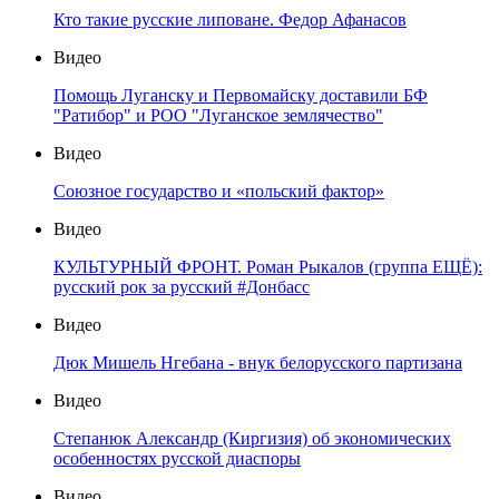
Кто такие русские липоване. Федор Афанасов
Видео
Помощь Луганску и Первомайску доставили БФ
"Ратибор" и РОО "Луганское землячество"
Видео
Союзное государство и «польский фактор»
Видео
КУЛЬТУРНЫЙ ФРОНТ. Роман Рыкалов (группа ЕЩЁ):
русский рок за русский #Донбасс
Видео
Дюк Мишель Нгебана - внук белорусского партизана
Видео
Степанюк Александр (Киргизия) об экономических
особенностях русской диаспоры
Видео