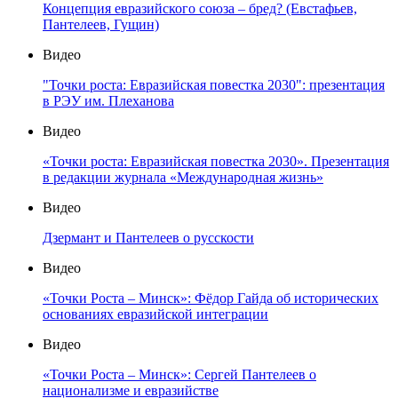
Концепция евразийского союза – бред? (Евстафьев,
Пантелеев, Гущин)
Видео
"Точки роста: Евразийская повестка 2030": презентация
в РЭУ им. Плеханова
Видео
«Точки роста: Евразийская повестка 2030». Презентация
в редакции журнала «Международная жизнь»
Видео
Дзермант и Пантелеев о русскости
Видео
«Точки Роста – Минск»: Фёдор Гайда об исторических
основаниях евразийской интеграции
Видео
«Точки Роста – Минск»: Сергей Пантелеев о
национализме и евразийстве