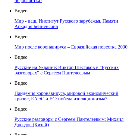
недоработка?
Видео
Мир - наш. Институт Русского зарубежья. Памяти
Аркадия Бейненсона
Видео
Мир после коронавируса – Евразийская повестка 2030
Видео
Русские на Украине: Виктор Шестаков в "Русских
разговорах" с Сергеем Пантелеевым
Видео
Пандемия коронавируса, мировой экономический
кризис, ЕАЭС и ЕС: победа изоляционизма?
Видео
Русские разговоры с Сергеем Пантелеевым: Михаил
Дроздов (Китай)
Видео