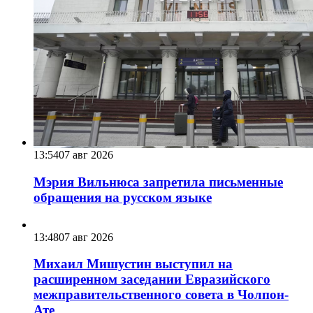
13:54
07 авг 2026
Мэрия Вильнюса запретила письменные
обращения на русском языке
13:48
07 авг 2026
Михаил Мишустин выступил на
расширенном заседании Евразийского
межправительственного совета в Чолпон-
Ате