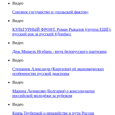
Видео
Союзное государство и «польский фактор»
Видео
КУЛЬТУРНЫЙ ФРОНТ. Роман Рыкалов (группа ЕЩЁ):
русский рок за русский #Донбасс
Видео
Дюк Мишель Нгебана - внук белорусского партизана
Видео
Степанюк Александр (Киргизия) об экономических
особенностях русской диаспоры
Видео
Марина Дадикозян (Болгария) о консолидации
российской молодёжи за рубежом
Видео
Князь Трубецкой о евразийстве и пути России