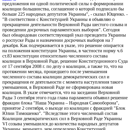
предложения ни одной политической силы о формировании
коалиции большинства, соглашение о которой подписало бы
больше 225 народных депутатов Украины", - сказал Ющенко. -
"В соответствии с Конституцией Украины я объявляю о
прекращении деятельности Верховной Рады шестого созыва и
проведении досрочных парламентских выборов". Сегодня
был обнародован соответствующий указ президента Украины
о роспуске Рады и назначении досрочных выборов на 7
декабря. Как подчеркивается в указе, это решение опирается
на положения конституции Украины, в частности норму ч.6
ст.83 конституции относительно численного состава
коалиции в Верховной Раде, решение Конституционного Суда
от 17 сентября 2008 г. по делу о коалиции, а также то, что на
протяжении месяца, прошедшего после уменьшения
численного состава коалиции демократических сил и
прекращения ее деятельности с момента наступления такого
уменьшения, в Верховной Раде не сформирована новая
коалиция. В указе отмечается, что на заседании Верховной
Рады 3 сентября этого года глава парламента объявил решение
фракции блока "Наша Украина – Народная Самооборона",
принятое 2 сентября, о выходе из коалиции с фракцией "Блок
Юлии Тимошенко". "Вследствие этого численный состав
Коалиции демократических сил в Верховной Раде Украины
VI созыва уменьшился до количества народных депутатов
Украины, меньшего, чем определено Конституцией