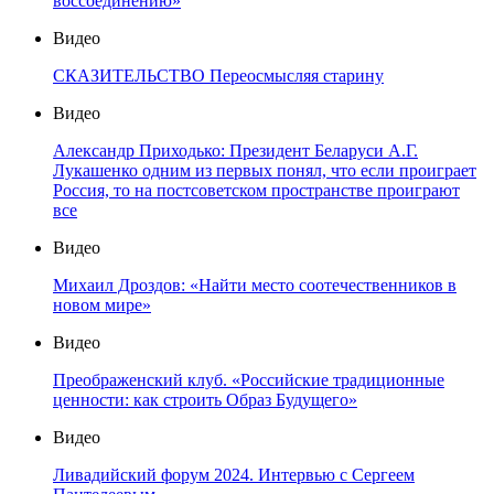
воссоединению»
Видео
СКАЗИТЕЛЬСТВО Переосмысляя старину
Видео
Александр Приходько: Президент Беларуси А.Г.
Лукашенко одним из первых понял, что если проиграет
Россия, то на постсоветском пространстве проиграют
все
Видео
Михаил Дроздов: «Найти место соотечественников в
новом мире»
Видео
Преображенский клуб. «Российские традиционные
ценности: как строить Образ Будущего»
Видео
Ливадийский форум 2024. Интервью с Сергеем