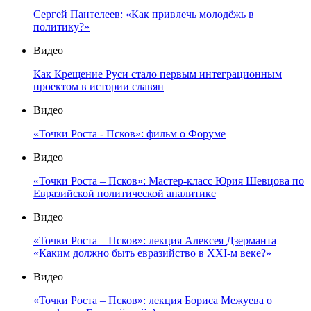
Сергей Пантелеев: «Как привлечь молодёжь в
политику?»
Видео
Как Крещение Руси стало первым интеграционным
проектом в истории славян
Видео
«Точки Роста - Псков»: фильм о Форуме
Видео
«Точки Роста – Псков»: Мастер-класс Юрия Шевцова по
Евразийской политической аналитике
Видео
«Точки Роста – Псков»: лекция Алексея Дзерманта
«Каким должно быть евразийство в XXI-м веке?»
Видео
«Точки Роста – Псков»: лекция Бориса Межуева о