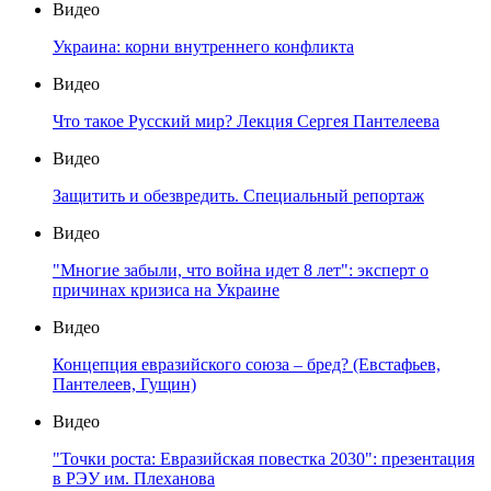
Видео
Украина: корни внутреннего конфликта
Видео
Что такое Русский мир? Лекция Сергея Пантелеева
Видео
Защитить и обезвредить. Специальный репортаж
Видео
"Многие забыли, что война идет 8 лет": эксперт о
причинах кризиса на Украине
Видео
Концепция евразийского союза – бред? (Евстафьев,
Пантелеев, Гущин)
Видео
"Точки роста: Евразийская повестка 2030": презентация
в РЭУ им. Плеханова