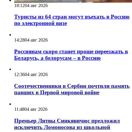
18:12
04 авг 2026
Туристы из 64 стран могут въехать в Россию
по электронной визе
14:28
04 авг 2026
Россиянам скоро станет проще переезжать в
Беларусь, а белорусам – в Россию
12:36
04 авг 2026
Соотечественники в Сербии почтили память
павших в Первой мировой войне
11:48
04 авг 2026
Премьер Литвы Синкявичюс предложил
исключить Ломоносова из школьной