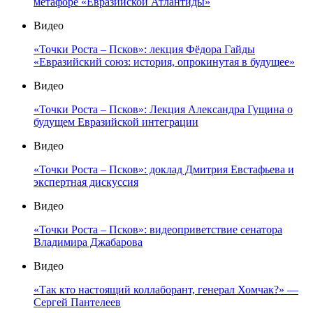
метафоре «Евразийской Атлантиды»
Видео
«Точки Роста – Псков»: лекция Фёдора Гайды
«Евразийский союз: история, опрокинутая в будущее»
Видео
«Точки Роста – Псков»: Лекция Александра Гущина о
будущем Евразийской интеграции
Видео
«Точки Роста – Псков»: доклад Дмитрия Евстафьева и
экспертная дискуссия
Видео
«Точки Роста – Псков»: видеоприветствие сенатора
Владимира Джабарова
Видео
«Так кто настоящий коллаборант, генерал Хомчак?» —
Сергей Пантелеев