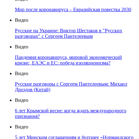
Мир после коронавируса – Евразийская повестка 2030
Видео
Русские на Украине: Виктор Шестаков в "Русских
разговорах" с Сергеем Пантелеевым
Видео
Пандемия коронавируса, мировой экономический
кризис, ЕАЭС и ЕС: победа изоляционизма?
Видео
Русские разговоры с Сергеем Пантелеевым: Михаил
Дроздов (Китай)
Видео
6 лет Крымской весне: когда ждать международного
признания?
Видео
5 лет Минским соглашениям и будущее «Нормандского