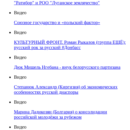
"Ратибор" и РОО "Луганское землячество"
Видео
Союзное государство и «польский фактор»
Видео
КУЛЬТУРНЫЙ ФРОНТ. Роман Рыкалов (группа ЕЩЁ):
русский рок за русский #Донбасс
Видео
Дюк Мишель Нгебана - внук белорусского партизана
Видео
Степанюк Александр (Киргизия) об экономических
особенностях русской диаспоры
Видео
Марина Дадикозян (Болгария) о консолидации
российской молодёжи за рубежом
Видео