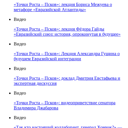
«Точки Роста – Псков»: лекция Бориса Межуева о
метафоре «Евразийской Атлантиды»
Видео
«Точки Роста – Псков»: лекция Фёдора Гайды
«Евразийский союз: история, опрокинутая в будущее»
Видео
«Точки Роста – Псков»: Лекция Александра Гущина о
будущем Евразийской интеграции
Видео
«Точки Роста – Псков»: доклад Дмитрия Евстафьева и
экспертная дискуссия
Видео
«Точки Роста – Псков»: видеоприветствие сенатора
Владимира Джабарова
Видео
«Так кто настоящий коллаборант, генерал Хомчак?» —