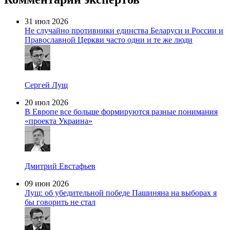
31 июл 2026
Не случайно противники единства Беларуси и России и
Православной Церкви часто одни и те же люди
Сергей Лущ
20 июл 2026
В Европе все больше формируются разные понимания
«проекта Украина»
Дмитрий Евстафьев
09 июн 2026
Лущ: об убедительной победе Пашиняна на выборах я
бы говорить не стал