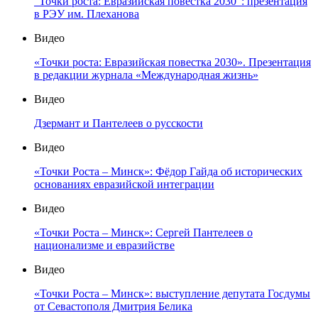
"Точки роста: Евразийская повестка 2030": презентация
в РЭУ им. Плеханова
Видео
«Точки роста: Евразийская повестка 2030». Презентация
в редакции журнала «Международная жизнь»
Видео
Дзермант и Пантелеев о русскости
Видео
«Точки Роста – Минск»: Фёдор Гайда об исторических
основаниях евразийской интеграции
Видео
«Точки Роста – Минск»: Сергей Пантелеев о
национализме и евразийстве
Видео
«Точки Роста – Минск»: выступление депутата Госдумы
от Севастополя Дмитрия Белика