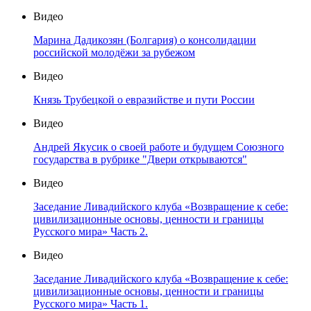
Видео
Марина Дадикозян (Болгария) о консолидации
российской молодёжи за рубежом
Видео
Князь Трубецкой о евразийстве и пути России
Видео
Андрей Якусик о своей работе и будущем Союзного
государства в рубрике "Двери открываются"
Видео
Заседание Ливадийского клуба «Возвращение к себе:
цивилизационные основы, ценности и границы
Русского мира» Часть 2.
Видео
Заседание Ливадийского клуба «Возвращение к себе:
цивилизационные основы, ценности и границы
Русского мира» Часть 1.