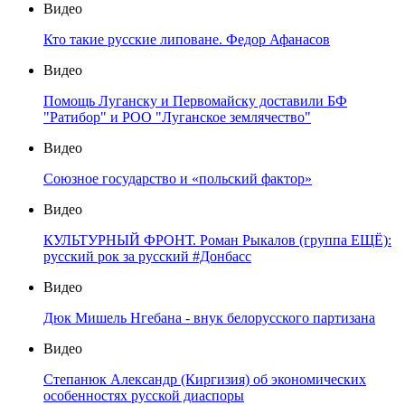
Видео
Кто такие русские липоване. Федор Афанасов
Видео
Помощь Луганску и Первомайску доставили БФ
"Ратибор" и РОО "Луганское землячество"
Видео
Союзное государство и «польский фактор»
Видео
КУЛЬТУРНЫЙ ФРОНТ. Роман Рыкалов (группа ЕЩЁ):
русский рок за русский #Донбасс
Видео
Дюк Мишель Нгебана - внук белорусского партизана
Видео
Степанюк Александр (Киргизия) об экономических
особенностях русской диаспоры