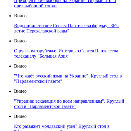
Президентские выборы на Украине. Первые итоги
предвыборной гонки
Видео
Видеоприветствие Сергея Пантелеева форуму "365-
летие Переяславской рады"
Видео
О русском зарубежье. Интервью Сергея Пантелеева
телеканалу "Большая Азия"
Видео
"Что ждёт русский язык на Украине". Круглый стол в
"Парламентской газете"
Видео
"Украина: эскалация по всем направлениям". Круглый
стол в "Парламентской газете"
Видео
Кто развяжет молдавский узел? Круглый стол в