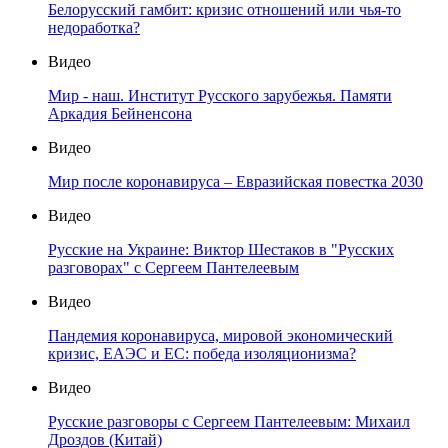
Белорусский гамбит: кризис отношений или чья-то
недоработка?
Видео
Мир - наш. Институт Русского зарубежья. Памяти
Аркадия Бейненсона
Видео
Мир после коронавируса – Евразийская повестка 2030
Видео
Русские на Украине: Виктор Шестаков в "Русских
разговорах" с Сергеем Пантелеевым
Видео
Пандемия коронавируса, мировой экономический
кризис, ЕАЭС и ЕС: победа изоляционизма?
Видео
Русские разговоры с Сергеем Пантелеевым: Михаил
Дроздов (Китай)