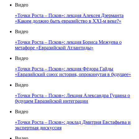
Видео
«Точки Роста – Псков»: лекция Алексея Дзерманта
«Каким должно быть евразийство в XXI-м веке?»
Видео
«Точки Роста – Псков»: лекция Бориса Межуева о
метафоре «Евразийской Атлантиды»
Видео
«Точки Роста – Псков»: лекция Фёдора Гайды
«Евразийский союз: история, опрокинутая в будущее»
Видео
«Точки Роста – Псков»: Лекция Александра Гущина о
будущем Евразийской интеграции
Видео
«Точки Роста – Псков»: доклад Дмитрия Евстафьева и
экспертная дискуссия
Видео