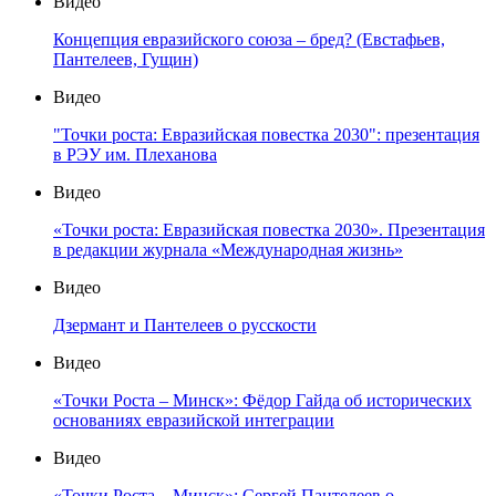
Видео
Концепция евразийского союза – бред? (Евстафьев,
Пантелеев, Гущин)
Видео
"Точки роста: Евразийская повестка 2030": презентация
в РЭУ им. Плеханова
Видео
«Точки роста: Евразийская повестка 2030». Презентация
в редакции журнала «Международная жизнь»
Видео
Дзермант и Пантелеев о русскости
Видео
«Точки Роста – Минск»: Фёдор Гайда об исторических
основаниях евразийской интеграции
Видео
«Точки Роста – Минск»: Сергей Пантелеев о