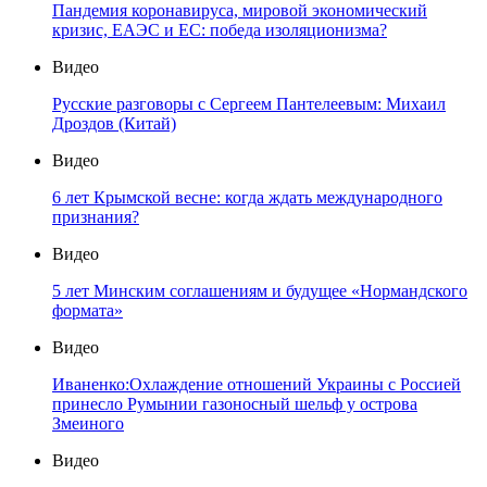
Пандемия коронавируса, мировой экономический
кризис, ЕАЭС и ЕС: победа изоляционизма?
Видео
Русские разговоры с Сергеем Пантелеевым: Михаил
Дроздов (Китай)
Видео
6 лет Крымской весне: когда ждать международного
признания?
Видео
5 лет Минским соглашениям и будущее «Нормандского
формата»
Видео
Иваненко:Охлаждение отношений Украины с Россией
принесло Румынии газоносный шельф у острова
Змеиного
Видео