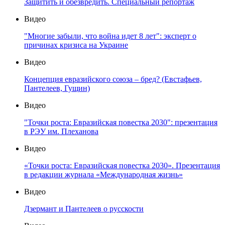
Защитить и обезвредить. Специальный репортаж
Видео
"Многие забыли, что война идет 8 лет": эксперт о
причинах кризиса на Украине
Видео
Концепция евразийского союза – бред? (Евстафьев,
Пантелеев, Гущин)
Видео
"Точки роста: Евразийская повестка 2030": презентация
в РЭУ им. Плеханова
Видео
«Точки роста: Евразийская повестка 2030». Презентация
в редакции журнала «Международная жизнь»
Видео
Дзермант и Пантелеев о русскости