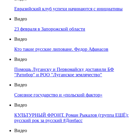
Евразийский клуб успехи начинаются с инициативы
Видео
23 февраля в Запорожской области
Видео
Кто такие русские липоване. Федор Афанасов
Видео
Помощь Луганску и Первомайску доставили БФ
"Ратибор" и РОО "Луганское землячество"
Видео
Союзное государство и «польский фактор»
Видео
КУЛЬТУРНЫЙ ФРОНТ. Роман Рыкалов (группа ЕЩЁ):
русский рок за русский #Донбасс
Видео