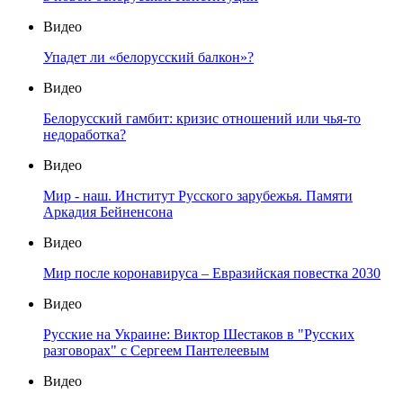
Видео
Упадет ли «белорусский балкон»?
Видео
Белорусский гамбит: кризис отношений или чья-то
недоработка?
Видео
Мир - наш. Институт Русского зарубежья. Памяти
Аркадия Бейненсона
Видео
Мир после коронавируса – Евразийская повестка 2030
Видео
Русские на Украине: Виктор Шестаков в "Русских
разговорах" с Сергеем Пантелеевым
Видео