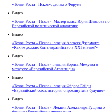
«Точки Роста - Псков»: фильм о Форуме
Видео
«Точки Роста – Псков»: Мастер-класс Юрия Шевцова по
Евразийской политической аналитике
Видео
«Точки Роста – Псков»: лекция Алексея Дзерманта
«Каким должно быть евразийство в XXI-м веке?»
Видео
«Точки Роста – Псков»: лекция Бориса Межуева о
метафоре «Евразийской Атлантиды»
Видео
«Точки Роста – Псков»: лекция Фёдора Гайды
«Евразийский союз: история, опрокинутая в будущее»
Видео
«Точки Роста – Псков»: Лекция Александра Гущина о
будущем Евразийской интеграции