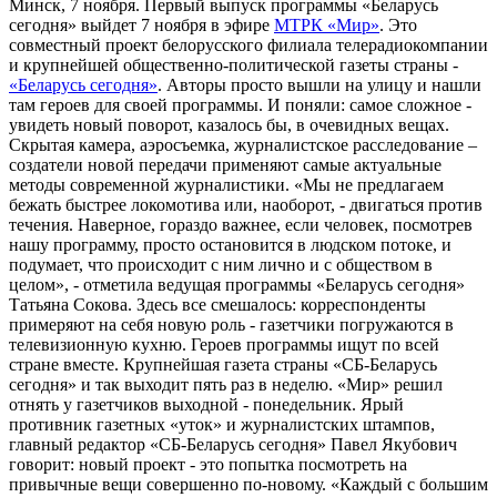
Минск, 7 ноября. Первый выпуск программы «Беларусь
сегодня» выйдет 7 ноября в эфире
МТРК «Мир»
. Это
совместный проект белорусского филиала телерадиокомпании
и крупнейшей общественно-политической газеты страны -
«Беларусь сегодня»
. Авторы просто вышли на улицу и нашли
там героев для своей программы. И поняли: самое сложное -
увидеть новый поворот, казалось бы, в очевидных вещах.
Скрытая камера, аэросъемка, журналистское расследование –
создатели новой передачи применяют самые актуальные
методы современной журналистики. «Мы не предлагаем
бежать быстрее локомотива или, наоборот, - двигаться против
течения. Наверное, гораздо важнее, если человек, посмотрев
нашу программу, просто остановится в людском потоке, и
подумает, что происходит с ним лично и с обществом в
целом», - отметила ведущая программы «Беларусь сегодня»
Татьяна Сокова. Здесь все смешалось: корреспонденты
примеряют на себя новую роль - газетчики погружаются в
телевизионную кухню. Героев программы ищут по всей
стране вместе. Крупнейшая газета страны «СБ-Беларусь
сегодня» и так выходит пять раз в неделю. «Мир» решил
отнять у газетчиков выходной - понедельник. Ярый
противник газетных «уток» и журналистских штампов,
главный редактор «СБ-Беларусь сегодня» Павел Якубович
говорит: новый проект - это попытка посмотреть на
привычные вещи совершенно по-новому. «Каждый с большим