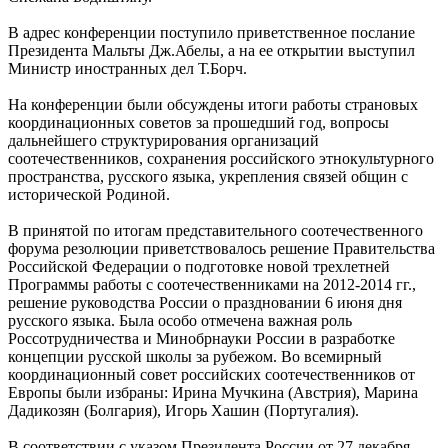
В адрес конференции поступило приветственное послание
Президента Мальты Дж.Абелы, а на ее открытии выступил
Министр иностранных дел Т.Борч.
На конференции были обсуждены итоги работы страновых
координационных советов за прошедший год, вопросы
дальнейшего структурирования организаций
соотечественников, сохранения российского этнокультурного
пространства, русского языка, укрепления связей общин с
исторической Родиной.
В принятой по итогам представительного соотечественного
форума резолюции приветствовалось решение Правительства
Российской Федерации о подготовке новой трехлетней
Программы работы с соотечественниками на 2012-2014 гг.,
решение руководства России о праздновании 6 июня дня
русского языка. Была особо отмечена важная роль
Россотрудничества и Минобрнауки России в разработке
концепции русской школы за рубежом. Во всемирный
координационный совет российских соотечественников от
Европы были избраны: Ирина Мучкина (Австрия), Марина
Дадикозян (Болгария), Игорь Хашин (Португалия).
В соответствии с указом Президента России от 27 декабря