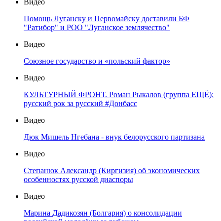
Видео
Помощь Луганску и Первомайску доставили БФ
"Ратибор" и РОО "Луганское землячество"
Видео
Союзное государство и «польский фактор»
Видео
КУЛЬТУРНЫЙ ФРОНТ. Роман Рыкалов (группа ЕЩЁ):
русский рок за русский #Донбасс
Видео
Дюк Мишель Нгебана - внук белорусского партизана
Видео
Степанюк Александр (Киргизия) об экономических
особенностях русской диаспоры
Видео
Марина Дадикозян (Болгария) о консолидации