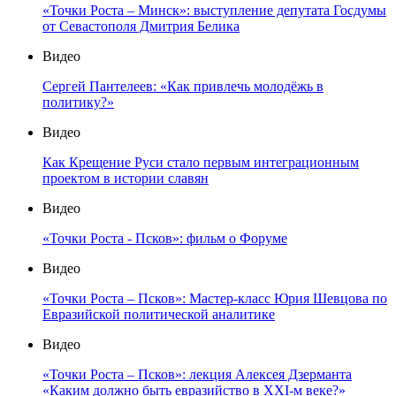
«Точки Роста – Минск»: выступление депутата Госдумы
от Севастополя Дмитрия Белика
Видео
Сергей Пантелеев: «Как привлечь молодёжь в
политику?»
Видео
Как Крещение Руси стало первым интеграционным
проектом в истории славян
Видео
«Точки Роста - Псков»: фильм о Форуме
Видео
«Точки Роста – Псков»: Мастер-класс Юрия Шевцова по
Евразийской политической аналитике
Видео
«Точки Роста – Псков»: лекция Алексея Дзерманта
«Каким должно быть евразийство в XXI-м веке?»