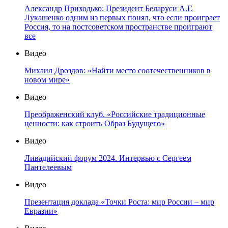
Александр Приходько: Президент Беларуси А.Г.
Лукашенко одним из первых понял, что если проиграет
Россия, то на постсоветском пространстве проиграют
все
Видео
Михаил Дроздов: «Найти место соотечественников в
новом мире»
Видео
Преображенский клуб. «Российские традиционные
ценности: как строить Образ Будущего»
Видео
Ливадийский форум 2024. Интервью с Сергеем
Пантелеевым
Видео
Презентация доклада «Точки Роста: мир России – мир
Евразии»