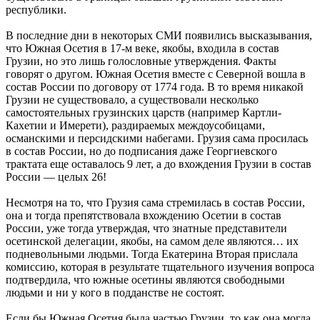
республики.
В последние дни в некоторых СМИ появились высказывания,
что Южная Осетия в 17-м веке, якобы, входила в состав
Грузии, но это лишь голословные утверждения. Факты
говорят о другом. Южная Осетия вместе с Северной вошла в
состав России по договору от 1774 года. В то время никакой
Грузии не существовало, а существовали несколько
самостоятельных грузинских царств (например Картли-
Кахетии и Имерети), раздираемых междоусобицами,
османскими и персидскими набегами. Грузия сама просилась
в состав России, но до подписания даже Георгиевского
трактата еще оставалось 9 лет, а до вхождения Грузии в состав
России — целых 26!
Несмотря на то, что Грузия сама стремилась в состав России,
она и тогда препятствовала вхождению Осетии в состав
России, уже тогда утверждая, что знатные представители
осетинской делегации, якобы, на самом деле являются… их
подневольными людьми. Тогда Екатерина Вторая прислала
комиссию, которая в результате тщательного изучения вопроса
подтвердила, что южные осетины являются свободными
людьми и ни у кого в подданстве не состоят.
Если бы Южная Осетия была частью Грузии, то как она могла