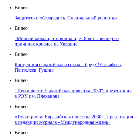
Видео
Защитить и обезвредить. Специальный репортаж
Видео
"Многие забыли, что война идет 8 лет": эксперт о
причинах кризиса на Украине
Видео
Концепция евразийского союза – бред? (Евстафьев,
Пантелеев, Гущин)
Видео
"Точки роста: Евразийская повестка 2030": презентация
в РЭУ им. Плеханова
Видео
«Точки роста: Евразийская повестка 2030». Презентация
в редакции журнала «Международная жизнь»
Видео