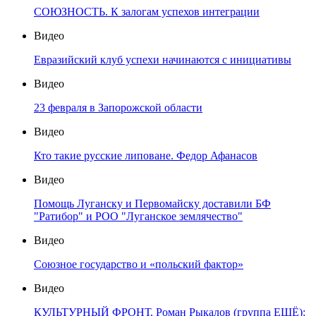
СОЮЗНОСТЬ. К залогам успехов интеграции
Видео
Евразийский клуб успехи начинаются с инициативы
Видео
23 февраля в Запорожской области
Видео
Кто такие русские липоване. Федор Афанасов
Видео
Помощь Луганску и Первомайску доставили БФ
"Ратибор" и РОО "Луганское землячество"
Видео
Союзное государство и «польский фактор»
Видео
КУЛЬТУРНЫЙ ФРОНТ. Роман Рыкалов (группа ЕЩЁ):