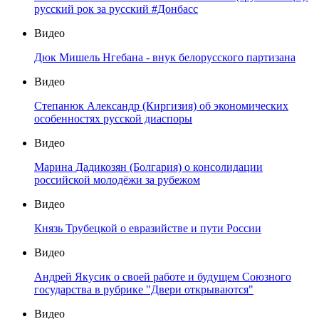
русский рок за русский #Донбасс
Видео
Дюк Мишель Нгебана - внук белорусского партизана
Видео
Степанюк Александр (Киргизия) об экономических
особенностях русской диаспоры
Видео
Марина Дадикозян (Болгария) о консолидации
российской молодёжи за рубежом
Видео
Князь Трубецкой о евразийстве и пути России
Видео
Андрей Якусик о своей работе и будущем Союзного
государства в рубрике "Двери открываются"
Видео