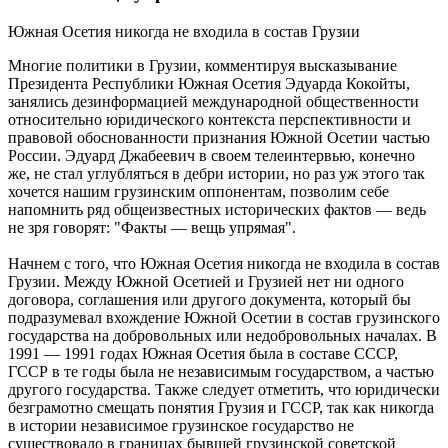
Южная Осетия никогда не входила в состав Грузии
Многие политики в Грузии, комментируя высказывание
Президента Республики Южная Осетия Эдуарда Кокойты,
занялись дезинформацией международной общественности
относительно юридического контекста перспективности и
правовой обоснованности признания Южной Осетии частью
России. Эдуард Джабеевич в своем телеинтервью, конечно
же, не стал углубляться в дебри истории, но раз уж этого так
хочется нашим грузинским оппонентам, позволим себе
напомнить ряд общеизвестных исторических фактов — ведь
не зря говорят: "Факты — вещь упрямая".
Начнем с того, что Южная Осетия никогда не входила в состав
Грузии. Между Южной Осетией и Грузией нет ни одного
договора, соглашения или другого документа, который бы
подразумевал вхождение Южной Осетии в состав грузинского
государства на добровольных или недобровольных началах. В
1991 — 1991 годах Южная Осетия была в составе СССР,
ГССР в те годы была не независимым государством, а частью
другого государства. Также следует отметить, что юридически
безграмотно смещать понятия Грузия и ГССР, так как никогда
в истории независимое грузинское государство не
существовало в границах бывшей грузинской советской