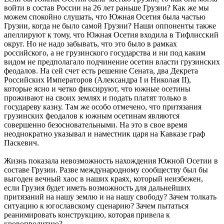
войти в состав России на 26 лет раньше Грузии? Как же мы
можем спокойно слушать, что Южная Осетия была частью
Грузии, когда не было самой Грузии? Наши оппоненты также
апеллируют к тому, что Южная Осетия входила в Тифлисский
округ. Но не надо забывать, что это было в рамках
российского, а не грузинского государства и ни под каким
видом не предполагало подчинение осетин власти грузинских
феодалов. На сей счет есть решение Сената, два Декрета
Российских Императоров (Александра I и Николая II),
которые ясно и четко фиксируют, что южные осетины
проживают на своих землях и подать платят только в
государеву казну. Там же особо отмечено, что притязания
грузинских феодалов к южным осетинам являются
совершенно безосновательными. На это в свое время
неоднократно указывал и наместник царя на Кавказе граф
Паскевич.
Жизнь показала невозможность нахождения Южной Осетии в
составе Грузии. Разве международному сообществу был бы
выгоден вечный хаос в наших краях, который неизбежен,
если Грузия будет иметь возможность для дальнейших
притязаний на нашу землю и на нашу свободу? Зачем толкать
ситуацию к югославскому сценарию? Зачем пытаться
реанимировать конструкцию, которая привела к
кровопролитию?