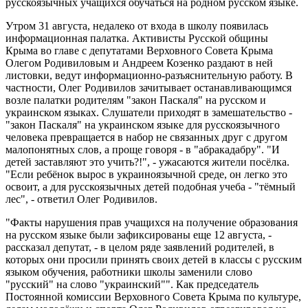
русскоязычных учащихся обучаться на родном русском языке.
Утром 31 августа, недалеко от входа в школу появилась
информационная палатка. Активисты Русской общины
Крыма во главе с депутатами Верховного Совета Крыма
Олегом Родивиловым и Андреем Козенко раздают в ней
листовки, ведут информационно-разъяснительную работу. В
частности, Олег Родивилов зачитывает останавливающимся
возле палатки родителям "закон Паскаля" на русском и
украинском языках. Слушатели приходят в замешательство -
"закон Паскаля" на украинском языке для русскоязычного
человека превращается в набор не связанных друг с другом
малопонятных слов, а проще говоря - в "абракадабру". "И
детей заставляют это учить?!", - ужасаются жители посёлка.
"Если ребёнок вырос в украиноязычной среде, он легко это
освоит, а для русскоязычных детей подобная учеба - "тёмный
лес", - ответил Олег Родивилов.
"Факты нарушения прав учащихся на получение образования
на русском языке были зафиксированы еще 12 августа, -
рассказал депутат, - в целом ряде заявлений родителей, в
которых они просили принять своих детей в классы с русским
языком обучения, работники школы заменили слово
"русский" на слово "украинский"". Как председатель
Постоянной комиссии Верховного Совета Крыма по культуре,