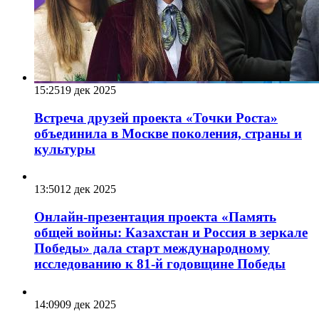
15:25
19 дек 2025
Встреча друзей проекта «Точки Роста»
объединила в Москве поколения, страны и
культуры
13:50
12 дек 2025
Онлайн-презентация проекта «Память
общей войны: Казахстан и Россия в зеркале
Победы» дала старт международному
исследованию к 81-й годовщине Победы
14:09
09 дек 2025