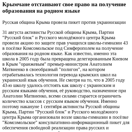
Крымчане отстаивают свое право на получение
образования на родном языке
Русская община Крыма провела пикет против украинизации
31 августа активисты Русской общины Крыма, Партии
"Русский блок" и Русского молодёжного центра Крыма
провели акцию по защите прав учащихся школы-гимназии 43
в посёлке Комсомольское под Симферополем на получение
образования на родном языке. Как известно, именно эта
школа в 2005 году была превращена делегированным Киевом
в Крым "оранжевым" премьер-министром Анатолием
Матвиенко в своеобразный "полигон", на котором
отрабатывалась технология перевода крымских школ на
украинский язык обучения. Не смотря на то, что в 2005 году
43-ю школу удалось отстоять как школу с украинским и
русским языками обучения, её руководство, назначенное при
Анатолии Матвиенко, всеми силами старается ограничить
количество классов с русским языком обучения. Именно
поэтому накануне 1 сентября активисты Русской общины
Крыма, Партии "Русский блок" и Русского молодёжного
центра Крыма организовали возле школы-гимназии в посёлке
"Комсомольское" консультативно-информационный пикет для
обеспечения свободной реализации права русских и