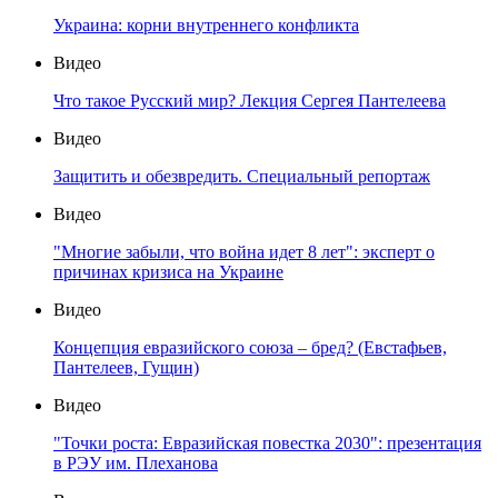
Украина: корни внутреннего конфликта
Видео
Что такое Русский мир? Лекция Сергея Пантелеева
Видео
Защитить и обезвредить. Специальный репортаж
Видео
"Многие забыли, что война идет 8 лет": эксперт о
причинах кризиса на Украине
Видео
Концепция евразийского союза – бред? (Евстафьев,
Пантелеев, Гущин)
Видео
"Точки роста: Евразийская повестка 2030": презентация
в РЭУ им. Плеханова