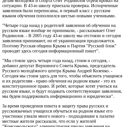
делам молодёжи и спорта Олег Родивилов отреагировал на
ситуацию. В 43-ю школу приехала проверка. Испорченные
заявления были переписаны, и первый класс с русским
языком обучения пополнился шестью новыми учениками.
"Четыре года назад у родителей заявления об обучении на
русском языке вообще не принимали, - рассказывает Олег
Родивилов. - В 2005 году 43-ю школу мы отстояли и сегодня
заявления принимают, но её украинизация продолжается.
Поэтому Русская община Крыма и Партия "Русский блок"
проводят здесь сегодня информационный пикет".
"Мы стояли здесь четыре года назад, стоим и сегодня, -
добавил депутат Верховного Совета Крыма, председатель
Русского молодёжного центра Крыма Андрей Козенко. -
Сегодня мы стоим здесь для того, чтобы объяснить учащимся
и их родителям - право обучения на родном языке - это их
конституционное право. И ребят, которые хотят учиться на
русском языке, и будут подавать соответствующие заявления,
мы будем поддерживать информационно и юридически".
За время проведения пикета в защиту права русских и
русскоязычных учащихся обучаться на родном языке его
участники узнали много нового - подходившие к палатке
местные жители рассказали, что если у жителей
"Комсомольского" администрация школы заявления на