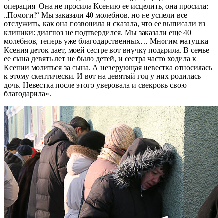
операция. Она не просила Ксению ее исцелить, она просила:
„Помоги!“ Мы заказали 40 молебнов, но не успели все
отслужить, как она позвонила и сказала, что ее выписали из
клиники: диагноз не подтвердился. Мы заказали еще 40
молебнов, теперь уже благодарственных… Многим матушка
Ксения деток дает, моей сестре вот внучку подарила. В семье
ее сына девять лет не было детей, и сестра часто ходила к
Ксении молиться за сына. А неверующая невестка относилась
к этому скептически. И вот на девятый год у них родилась
дочь. Невестка после этого уверовала и свекровь свою
благодарила».