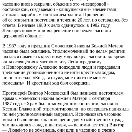
часовню вновь закрыли, объяснив это «нездоровой»
обстановкой, создаваемой «кликушескими» элементами,
а также аварийным состоянием здания. Прошения
об ее открытии поступали в течение 20 лет, но оставались без
ответа. В начале 1980-х дело сдвинулось: в 1982 году
Ленгорисполком принял решение о передаче часовни
церковной общине.
В 1987 году в праздник Смоленской иконы Божией Матери
часовня была освящена. Уполномоченный по делам религии
пытался помешать крестному ходу вокруг часовни: во время
чина освящения к митрополиту Ленинградскому
и Новгородскому Алексию подходили люди и передавали
требование уполномоченного не идти крестным ходом,
но он отвечал: «Когда я служу, мне никто не может
помешать». И крестный ход был совершен.
Протоиерей Виктор Московский был назначен настоятелем
храма Смоленской иконы Божией Матери 1 сентября
1987 года. «Храм был в запущенном состоянии, часовню
Ксении Блаженной отремонтировали, но совершать панихиды
по ней уполномоченный запрещал. Использовать часовню
можно было лишь как помещение для хозяйственных нужд,
там находился склад инвентаря, — вспоминает отец Виктор.
— Людей-то не обманешь, они шли в часовню и слезно