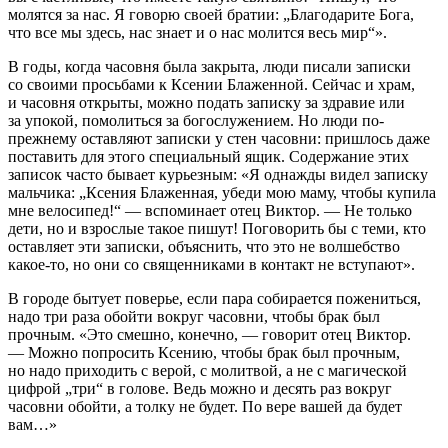
молятся за нас. Я говорю своей братии: „Благодарите Бога,
что все мы здесь, нас знает и о нас молится весь мир“».
В годы, когда часовня была закрыта, люди писали записки
со своими просьбами к Ксении Блаженной. Сейчас и храм,
и часовня открыты, можно подать записку за здравие или
за упокой, помолиться за богослужением. Но люди по-
прежнему оставляют записки у стен часовни: пришлось даже
поставить для этого специальный ящик. Содержание этих
записок часто бывает курьезным: «Я однажды видел записку
мальчика: „Ксения Блаженная, убеди мою маму, чтобы купила
мне велосипед!“ — вспоминает отец Виктор. — Не только
дети, но и взрослые такое пишут! Поговорить бы с теми, кто
оставляет эти записки, объяснить, что это не волшебство
какое-то, но они со священниками в контакт не вступают».
В городе бытует поверье, если пара собирается пожениться,
надо три раза обойти вокруг часовни, чтобы брак был
прочным. «Это смешно, конечно, — говорит отец Виктор.
— Можно попросить Ксению, чтобы брак был прочным,
но надо приходить с верой, с молитвой, а не с магической
цифрой „три“ в голове. Ведь можно и десять раз вокруг
часовни обойти, а толку не будет. По вере вашей да будет
вам…»