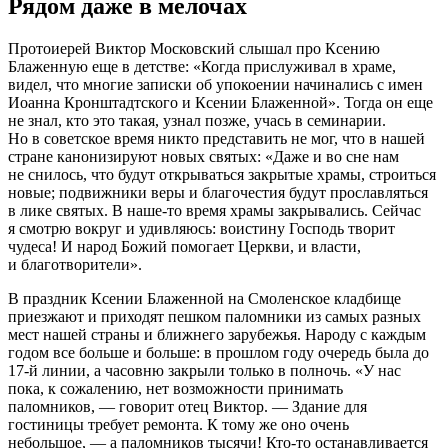
Рядом даже в мелочах
Протоиерей Виктор Московский слышал про Ксению
Блаженную еще в детстве: «Когда прислуживал в храме,
видел, что многие записки об упокоении начинались с имен
Иоанна Кронштадтского и Ксении Блаженной». Тогда он еще
не знал, кто это такая, узнал позже, учась в семинарии.
Но в советское время никто представить не мог, что в нашей
стране канонизируют новых святых: «Даже и во сне нам
не снилось, что будут открываться закрытые храмы, строиться
новые; подвижники веры и благочестия будут прославляться
в лике святых. В наше-то время храмы закрывались. Сейчас
я смотрю вокруг и удивляюсь: воистину Господь творит
чудеса! И народ Божий помогает Церкви, и власти,
и благотворители».
В праздник Ксении Блаженной на Смоленское кладбище
приезжают и приходят пешком паломники из самых разных
мест нашей страны и ближнего зарубежья. Народу с каждым
годом все больше и больше: в прошлом году очередь была до
17-й линии, а часовню закрыли только в полночь. «У нас
пока, к сожалению, нет возможности принимать
паломников, — говорит отец Виктор. — Здание для
гостиницы требует ремонта. К тому же оно очень
небольшое, — а паломников тысячи! Кто-то останавливается