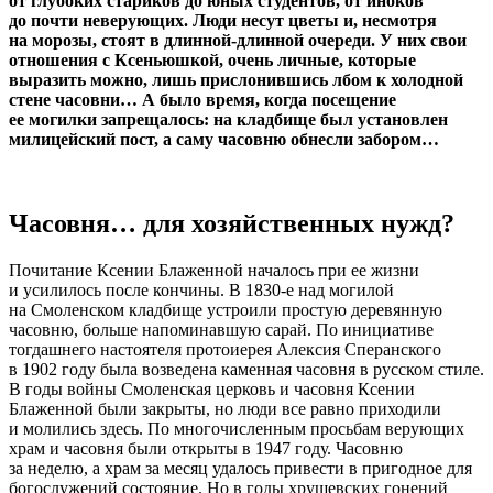
от глубоких стариков до юных студентов, от иноков
до почти неверующих. Люди несут цветы и, несмотря
на морозы, стоят в длинной-длинной очереди. У них свои
отношения с Ксеньюшкой, очень личные, которые
выразить можно, лишь прислонившись лбом к холодной
стене часовни… А было время, когда посещение
ее могилки запрещалось: на кладбище был установлен
милицейский пост, а саму часовню обнесли забором…
Часовня… для хозяйственных нужд?
Почитание Ксении Блаженной началось при ее жизни
и усилилось после кончины. В 1830-е над могилой
на Смоленском кладбище устроили простую деревянную
часовню, больше напоминавшую сарай. По инициативе
тогдашнего настоятеля протоиерея Алексия Сперанского
в 1902 году была возведена каменная часовня в русском стиле.
В годы войны Смоленская церковь и часовня Ксении
Блаженной были закрыты, но люди все равно приходили
и молились здесь. По многочисленным просьбам верующих
храм и часовня были открыты в 1947 году. Часовню
за неделю, а храм за месяц удалось привести в пригодное для
богослужений состояние. Но в годы хрущевских гонений