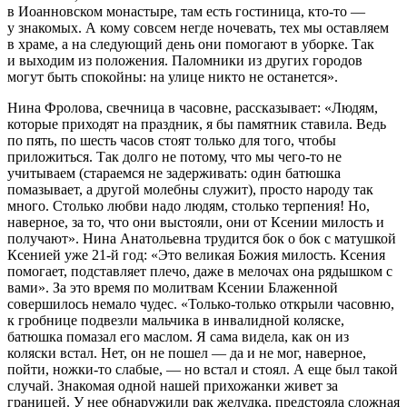
в Иоанновском монастыре, там есть гостиница, кто-то —
у знакомых. А кому совсем негде ночевать, тех мы оставляем
в храме, а на следующий день они помогают в уборке. Так
и выходим из положения. Паломники из других городов
могут быть спокойны: на улице никто не останется».
Нина Фролова, свечница в часовне, рассказывает: «Людям,
которые приходят на праздник, я бы памятник ставила. Ведь
по пять, по шесть часов стоят только для того, чтобы
приложиться. Так долго не потому, что мы чего-то не
учитываем (стараемся не задерживать: один батюшка
помазывает, а другой молебны служит), просто народу так
много. Столько любви надо людям, столько терпения! Но,
наверное, за то, что они выстояли, они от Ксении милость и
получают». Нина Анатольевна трудится бок о бок с матушкой
Ксенией уже 21-й год: «Это великая Божия милость. Ксения
помогает, подставляет плечо, даже в мелочах она рядышком с
вами». За это время по молитвам Ксении Блаженной
совершилось немало чудес. «Только-только открыли часовню,
к гробнице подвезли мальчика в инвалидной коляске,
батюшка помазал его маслом. Я сама видела, как он из
коляски встал. Нет, он не пошел — да и не мог, наверное,
пойти, ножки-то слабые, — но встал и стоял. А еще был такой
случай. Знакомая одной нашей прихожанки живет за
границей. У нее обнаружили рак желудка, предстояла сложная