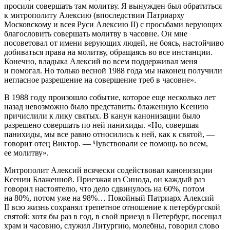
просили совершать там молитву. Я вынужден был обратиться
к митрополиту Алексию (впоследствии Патриарху
Московскому и всея Руси Алексию II) с просьбами верующих
благословить совершать молитву в часовне. Он мне
посоветовал от имени верующих людей, не боясь, настойчиво
добиваться права на молитву, обращаясь во все инстанции.
Конечно, владыка Алексий во всем поддерживал меня
и помогал. Но только весной 1988 года мы наконец получили
негласное разрешение на совершение треб в часовне».
В 1988 году произошло событие, которое еще несколько лет
назад невозможно было представить: блаженную Ксению
причислили к лику святых. В канун канонизации было
разрешено совершать по ней панихиды. «Но, совершая
панихиды, мы все равно относились к ней, как к святой, —
говорит отец Виктор. — Чувствовали ее помощь во всем,
ее молитву».
Митрополит Алексий всячески содействовал канонизации
Ксении Блаженной. Приезжая из Синода, он каждый раз
говорил настоятелю, что дело сдвинулось на 60%, потом
на 80%, потом уже на 98%… Покойный Патриарх Алексий
II всю жизнь сохранял трепетное отношение к петербургской
святой: хотя бы раз в год, в свой приезд в Петербург, посещал
храм и часовню, служил Литургию, молебны, говорил слово