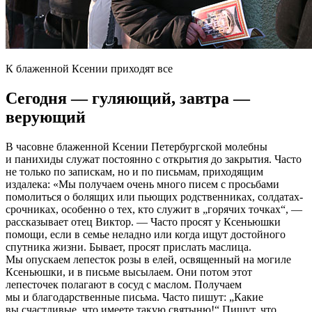
К блаженной Ксении приходят все
Сегодня — гуляющий, завтра —
верующий
В часовне блаженной Ксении Петербургской молебны
и панихиды служат постоянно с открытия до закрытия. Часто
не только по запискам, но и по письмам, приходящим
издалека: «Мы получаем очень много писем с просьбами
помолиться о болящих или пьющих родственниках, солдатах-
срочниках, особенно о тех, кто служит в „горячих точках“, —
рассказывает отец Виктор. — Часто просят у Ксеньюшки
помощи, если в семье неладно или когда ищут достойного
спутника жизни. Бывает, просят прислать маслица.
Мы опускаем лепесток розы в елей, освященный на могиле
Ксеньюшки, и в письме высылаем. Они потом этот
лепесточек полагают в сосуд с маслом. Получаем
мы и благодарственные письма. Часто пишут: „Какие
вы счастливые, что имеете такую святыню!“ Пишут, что