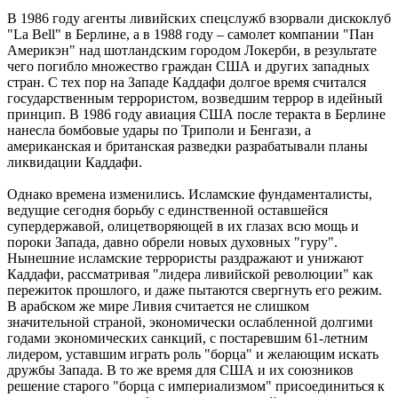
В 1986 году агенты ливийских спецслужб взорвали дискоклуб
"La Bell" в Берлине, а в 1988 году – самолет компании "Пан
Америкэн" над шотландским городом Локерби, в результате
чего погибло множество граждан США и других западных
стран. С тех пор на Западе Каддафи долгое время считался
государственным террористом, возведшим террор в идейный
принцип. В 1986 году авиация США после теракта в Берлине
нанесла бомбовые удары по Триполи и Бенгази, а
американская и британская разведки разрабатывали планы
ликвидации Каддафи.
Однако времена изменились. Исламские фундаменталисты,
ведущие сегодня борьбу с единственной оставшейся
супердержавой, олицетворяющей в их глазах всю мощь и
пороки Запада, давно обрели новых духовных "гуру".
Нынешние исламские террористы раздражают и унижают
Каддафи, рассматривая "лидера ливийской революции" как
пережиток прошлого, и даже пытаются свергнуть его режим.
В арабском же мире Ливия считается не слишком
значительной страной, экономически ослабленной долгими
годами экономических санкций, с постаревшим 61-летним
лидером, уставшим играть роль "борца" и желающим искать
дружбы Запада. В то же время для США и их союзников
решение старого "борца с империализмом" присоединиться к