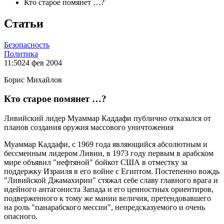
Кто старое помянет …?
Статьи
Безопасность
Политика
11:50
24 фев 2004
Борис Михайлов
Кто старое помянет …?
Ливийский лидер Муаммар Каддафи публично отказался от
планов создания оружия массового уничтожения
Муаммар Каддафи, с 1969 года являющийся абсолютным и
бессменным лидером Ливии, в 1973 году первым в арабском
мире объявил "нефтяной" бойкот США в отместку за
поддержку Израиля в его войне с Египтом. Постепенно вождь
"Ливийской Джамахирии" стяжал себе славу главного врага и
идейного антагониста Запада и его ценностных ориентиров,
подверженного к тому же мании величия, претендовавшего
на роль "панарабского мессии", непредсказуемого и очень
опасного.