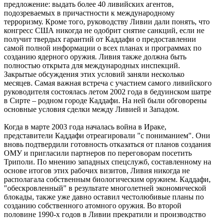
предложение: выдать более 40 ливийских агентов,
подозреваемых в причастности к международному
терроризму. Кроме того, руководству Ливии дали понять, что
конгресс США никогда не одобрит снятие санкций, если не
получит твердых гарантий от Каддафи о предоставлении
самой полной информации о всех планах и программах по
созданию ядерного оружия. Ливия также должна быть
полностью открыта для международных инспекций.
Закрытые обсуждения этих условий заняли несколько
месяцев. Самая важная встреча с участием самого ливийского
руководителя состоялась летом 2002 года в бедуинском шатре
в Сирте – родном городе Каддафи. На ней были обговорены
основные условия сделки между Ливией и Западом.
Когда в марте 2003 года началась война в Ираке,
представители Каддафи отреагировали "с пониманием". Они
вновь подтвердили готовность отказаться от планов создания
ОМУ и пригласили партнеров по переговорам посетить
Триполи. По мнению западных спецслужб, составленному на
основе итогов этих рабочих визитов, Ливия никогда не
располагала собственным биологическим оружием. Каддафи,
"обескровленный" в результате многолетней экономической
блокады, также уже давно оставил честолюбивые планы по
созданию собственного атомного оружия. Во второй
половине 1990-х годов в Ливии прекратили и производство