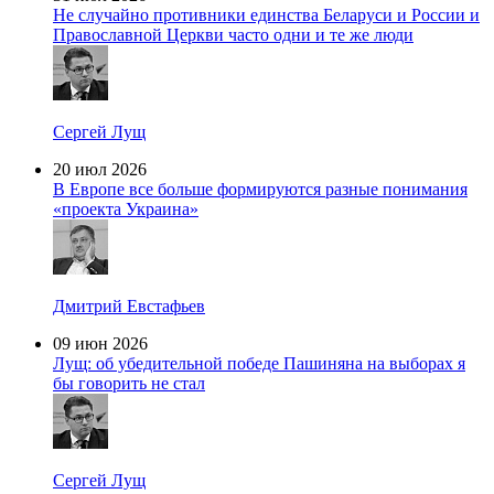
Не случайно противники единства Беларуси и России и
Православной Церкви часто одни и те же люди
Сергей Лущ
20 июл 2026
В Европе все больше формируются разные понимания
«проекта Украина»
Дмитрий Евстафьев
09 июн 2026
Лущ: об убедительной победе Пашиняна на выборах я
бы говорить не стал
Сергей Лущ