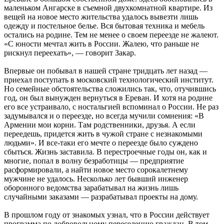
маленьком Ангарске в съемной двухкомнатной квартире. Из
вещей на новое место жительства удалось вывезти лишь
одежду и постельное белье. Вся бытовая техника и мебель
остались на родине. Тем не менее о своем переезде не жалеют.
«С юности мечтал жить в России. Жалею, что раньше не
рискнул переехать», — говорит Закар.
Впервые он побывал в нашей стране тридцать лет назад —
приехал поступать в московский технологический институт.
Но семейные обстоятельства сложились так, что, отучившись
год, он был вынужден вернуться в Ереван. И хотя на родине
его все устраивало, с ностальгией вспоминал о России. Не раз
задумывался и о переезде, но всегда мучили сомнения: «В
Армении мои корни. Там родственники, друзья. А если
переедешь, придется жить в чужой стране с незнакомыми
людьми». И все-таки его мечте о переезде было суждено
сбыться. Жизнь заставила. В перестроечные годы он, как и
многие, попал в волну безработицы — предприятие
расформировали, а найти новое место сорокалетнему
мужчине не удалось. Несколько лет бывший инженер
оборонного ведомства зарабатывал на жизнь лишь
случайными заказами — разрабатывал проекты на дому.
В прошлом году от знакомых узнал, что в России действует
программа по добровольному переселению граждан. В том,