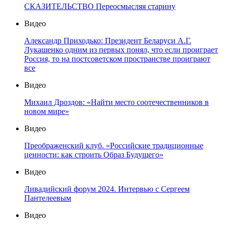
СКАЗИТЕЛЬСТВО Переосмысляя старину
Видео
Александр Приходько: Президент Беларуси А.Г.
Лукашенко одним из первых понял, что если проиграет
Россия, то на постсоветском пространстве проиграют
все
Видео
Михаил Дроздов: «Найти место соотечественников в
новом мире»
Видео
Преображенский клуб. «Российские традиционные
ценности: как строить Образ Будущего»
Видео
Ливадийский форум 2024. Интервью с Сергеем
Пантелеевым
Видео