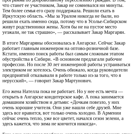
что станет ее участником, Закар не сомневался ни минуты.
Тем более семья его сразу поддержала. Решили ехать в
Иркутскую область. «Мы за Уралом никогда не были, но
решили ехать именно сюда, потому что в Усолье-Сибирском
живут родственники жены. Хотя бы не на пустое место
уезжали, не так страшно», — рассказывает Закар Маргарян.
В итоге Маргаряны обосновалась в Ангарске. Сейчас Закар
работает главным инженером на оптово-розничной базе.
Кстати, именно поиск работы был самым сложным этапом
обустройства в Сибири. «В основном предлагали рабочие
профессии. Но после 30 лет инженерной работы устраиваться
электриком не хотелось. Очень обижало, когда руководители
предприятий отказывали в работе только из-за того, что я
нерусский», — говорит Закар Мартунович.
Его жена Нателла пока не работает. Но у нее есть мечта —
открыть в Ангарске кондитерское кафе. А пока занимается
домашним хозяйством и детьми: «Дочкам повезло, у них
очень хорошие учителя. Они уже нашли себе друзей. Мне
здесь все нравится, вот только очень холодно. В Армении
сейчас очень тепло, уже все цветет, начался сезон зелени, а
здесь кажется, что зима не кончится никогда».