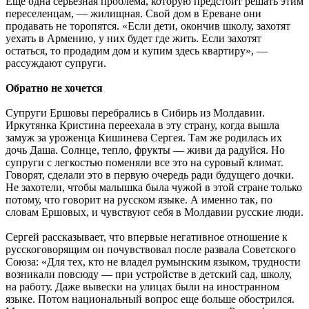
Еще одна серьезная проблема, которую предстоит решать этим
переселенцам, — жилищная. Свой дом в Ереване они
продавать не торопятся. «Если дети, окончив школу, захотят
уехать в Армению, у них будет где жить. Если захотят
остаться, то продадим дом и купим здесь квартиру», —
рассуждают супруги.
Обратно не хочется
Супруги Ершовы перебрались в Сибирь из Молдавии.
Иркутянка Кристина переехала в эту страну, когда вышла
замуж за уроженца Кишинева Сергея. Там же родилась их
дочь Даша. Солнце, тепло, фрукты — живи да радуйся. Но
супруги с легкостью поменяли все это на суровый климат.
Говорят, сделали это в первую очередь ради будущего дочки.
Не захотели, чтобы малышка была чужой в этой стране только
потому, что говорит на русском языке. А именно так, по
словам Ершовых, и чувствуют себя в Молдавии русские люди.
Сергей рассказывает, что впервые негативное отношение к
русскоговорящим он почувствовал после развала Советского
Союза: «Для тех, кто не владел румынским языком, трудности
возникали повсюду — при устройстве в детский сад, школу,
на работу. Даже вывески на улицах были на иностранном
языке. Потом национальный вопрос еще больше обострился.