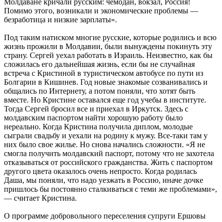
Молдаване кричали русским: чемодан, вокзал, Россия!
Помимо этого, возникали и экономические проблемы —
безработица и низкие зарплаты».
Под таким натиском многие русские, которые родились и всю
жизнь прожили в Молдавии, были вынуждены покинуть эту
страну. Сергей уехал работать в Израиль. Неизвестно, как бы
сложилась его дальнейшая жизнь, если бы не случайная
встреча с Кристиной в туристическом автобусе по пути из
Болгарии в Кишинев. Год новые знакомые созванивались и
общались по Интернету, а потом поняли, что хотят быть
вместе. Но Кристине оставался еще год учебы в институте.
Тогда Сергей бросил все и приехал в Иркутск. Здесь с
молдавским паспортом найти хорошую работу было
нереально. Когда Кристина получила диплом, молодые
сыграли свадьбу и уехали на родину к мужу. Все-таки там у
них было свое жилье. Но снова начались сложности. «Я не
смогла получить молдавский паспорт, потому что не захотела
отказываться от российского гражданства. Жить с паспортом
другого цвета оказалось очень непросто. Когда родилась
Даша, мы поняли, что надо уезжать в Россию, иначе дочке
пришлось бы постоянно сталкиваться с теми же проблемами»,
— считает Кристина.
О программе добровольного переселения супруги Ершовы