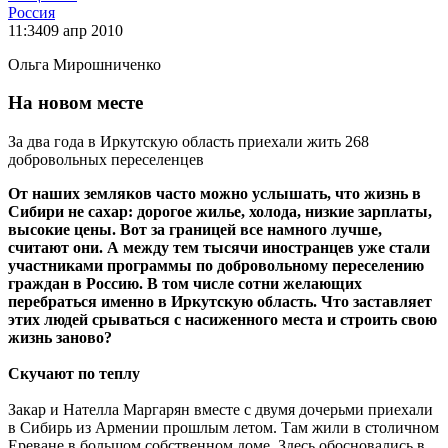
Россия
11:34
09 апр 2010
Ольга Мирошниченко
На новом месте
За два года в Иркутскую область приехали жить 268
добровольных переселенцев
От наших земляков часто можно услышать, что жизнь в
Сибири не сахар: дорогое жилье, холода, низкие зарплаты,
высокие цены. Вот за границей все намного лучше,
считают они. А между тем тысячи иностранцев уже стали
участниками программы по добровольному переселению
граждан в Россию. В том числе сотни желающих
перебраться именно в Иркутскую область. Что заставляет
этих людей срываться с насиженного места и строить свою
жизнь заново?
Скучают по теплу
Закар и Нателла Маргарян вместе с двумя дочерьми приехали
в Сибирь из Армении прошлым летом. Там жили в столичном
Ереване в большом собственном доме. Здесь обосновались в