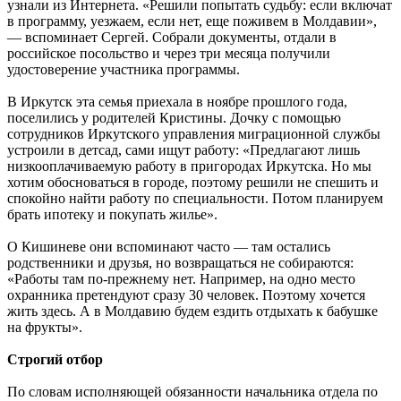
узнали из Интернета. «Решили попытать судьбу: если включат
в программу, уезжаем, если нет, еще поживем в Молдавии»,
— вспоминает Сергей. Собрали документы, отдали в
российское посольство и через три месяца получили
удостоверение участника программы.
В Иркутск эта семья приехала в ноябре прошлого года,
поселились у родителей Кристины. Дочку с помощью
сотрудников Иркутского управления миграционной службы
устроили в детсад, сами ищут работу: «Предлагают лишь
низкооплачиваемую работу в пригородах Иркутска. Но мы
хотим обосноваться в городе, поэтому решили не спешить и
спокойно найти работу по специальности. Потом планируем
брать ипотеку и покупать жилье».
О Кишиневе они вспоминают часто — там остались
родственники и друзья, но возвращаться не собираются:
«Работы там по-прежнему нет. Например, на одно место
охранника претендуют сразу 30 человек. Поэтому хочется
жить здесь. А в Молдавию будем ездить отдыхать к бабушке
на фрукты».
Строгий отбор
По словам исполняющей обязанности начальника отдела по