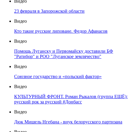
Видео
23 февраля в Запорожской области
Видео
Кто такие русские липоване. Федор Афанасов
Видео
Помощь Луганску и Первомайску доставили БФ
"Ратибор" и РОО "Луганское землячество"
Видео
Союзное государство и «польский фактор»
Видео
КУЛЬТУРНЫЙ ФРОНТ. Роман Рыкалов (группа ЕЩЁ):
русский рок за русский #Донбасс
Видео
Дюк Мишель Нгебана - внук белорусского партизана
Видео