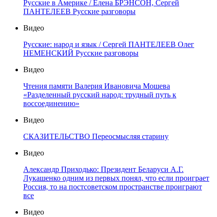
Русские в Америке / Елена БРЭНСОН, Сергей
ПАНТЕЛЕЕВ Русские разговоры
Видео
Русские: народ и язык / Сергей ПАНТЕЛЕЕВ Олег
НЕМЕНСКИЙ Русские разговоры
Видео
Чтения памяти Валерия Ивановича Мошева
«Разделенный русский народ: трудный путь к
воссоединению»
Видео
СКАЗИТЕЛЬСТВО Переосмысляя старину
Видео
Александр Приходько: Президент Беларуси А.Г.
Лукашенко одним из первых понял, что если проиграет
Россия, то на постсоветском пространстве проиграют
все
Видео