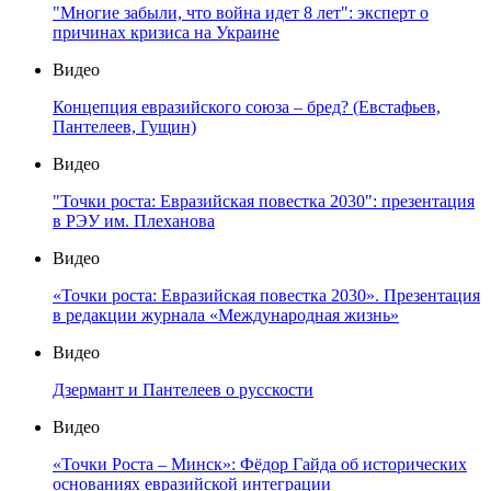
"Многие забыли, что война идет 8 лет": эксперт о
причинах кризиса на Украине
Видео
Концепция евразийского союза – бред? (Евстафьев,
Пантелеев, Гущин)
Видео
"Точки роста: Евразийская повестка 2030": презентация
в РЭУ им. Плеханова
Видео
«Точки роста: Евразийская повестка 2030». Презентация
в редакции журнала «Международная жизнь»
Видео
Дзермант и Пантелеев о русскости
Видео
«Точки Роста – Минск»: Фёдор Гайда об исторических
основаниях евразийской интеграции