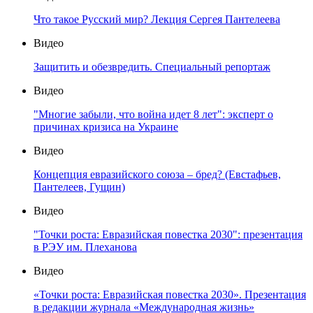
Что такое Русский мир? Лекция Сергея Пантелеева
Видео
Защитить и обезвредить. Специальный репортаж
Видео
"Многие забыли, что война идет 8 лет": эксперт о
причинах кризиса на Украине
Видео
Концепция евразийского союза – бред? (Евстафьев,
Пантелеев, Гущин)
Видео
"Точки роста: Евразийская повестка 2030": презентация
в РЭУ им. Плеханова
Видео
«Точки роста: Евразийская повестка 2030». Презентация
в редакции журнала «Международная жизнь»