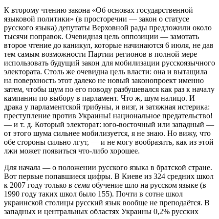
К второму чтению закона «Об основах государственной
языковой политики» (в просторечии — закон о статусе
русского языка) депутаты Верховной рады предложили около
тысячи поправок. Очевидная цель оппозиции — замотать
второе чтение до каникул, которые начинаются 6 июля, не дав
тем самым возможности Партии регионов в полной мере
использовать будущий закон для мобилизации русскоязычного
электората. Столь же очевидна цель власти: она и вытащила
на поверхность этот далеко не новый законопроект именно
затем, чтобы шум по его поводу разбушевался как раз к началу
кампании по выбору в парламент. Что ж, шум налицо. И
драка у парламентской трибуны, и визг, и затяжная истерика:
преступление против Украины! национальное предательство!
— и т. д. Который электорат: юго-восточный или западный —
от этого шума сильнее мобилизуется, я не знаю. Но вижу, что
обе стороны сильно лгут, — и не могу вообразить, как из этой
лжи может появиться что-либо хорошее.
Для начала — о положении русского языка в братской стране.
Вот первые попавшиеся цифры. В Киеве из 324 средних школ
к 2007 году только в
семи
обучение шло на русском языке (в
1990 году таких школ было 155). Почти в сотне школ
украинской столицы русский язык вообще не преподаётся. В
западных и центральных областях Украины 0,2% русских