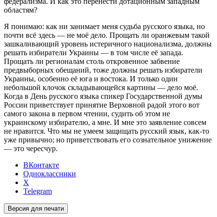
федерализма. И как это перенести дотационным западным
областям?
Я понимаю: как ни занимает меня судьба русского языка, но
почти всё здесь — не моё дело. Прощать ли оранжевым такой
зашкаливающий уровень истеричного национализма, должны
решать избиратели Украины — в том числе её запада.
Прощать ли регионалам столь откровенное забвение
предвыборных обещаний, тоже должны решать избиратели
Украины, особенно её юга и востока. И только один
небольшой клочок складывающейся картины — дело моё.
Когда в День русского языка спикер Государственной думы
России приветствует принятие Верховной радой этого вот
самого закона в первом чтении, судить об этом не
украинскому избирателю, а мне. И мне это заявление совсем
не нравится. Что мы не умеем защищать русский язык, как-то
уже привычно; но приветствовать его сознательное унижение
— это чересчур.
ВКонтакте
Одноклассники
X
Telegram
Версия для печати