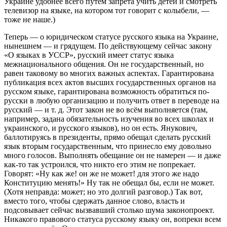
Украине удобнее всего путём запрета учить детей и смотреть
телевизор на языке, на котором тот говорит с колыбели, —
тоже не наше.)
Теперь — о юридическом статусе русского языка на Украине,
нынешнем — и грядущем. По действующему сейчас закону
«О языках в УССР», русский имеет статус языка
межнационального общения. Он не государственный, но
равен таковому во многих важных аспектах. Гарантирована
публикация всех актов высших государственных органов на
русском языке, гарантирована возможность обратиться по-
русски в любую организацию и получить ответ в переводе на
русский — и т. д. Этот закон не во всём выполняется (там,
например, задана обязательность изучения во всех школах и
украинского, и русского языков), но он есть. Янукович,
баллотируясь в президенты, прямо обещал сделать русский
язык вторым государственным, что принесло ему довольно
много голосов. Выполнять обещание он не намерен — и даже
как-то так устроился, что никто его этим не попрекает.
Говорят: «Ну как же! он же не может! для этого же надо
Конституцию менять!» Ну так не обещал бы, если не может.
(Хотя неправда: может; но это долгий разговор.) Так вот,
вместо того, чтобы сдержать данное слово, власть и
подсовывает сейчас вызвавший столько шума законопроект.
Никакого правового статуса русскому языку он, вопреки всем