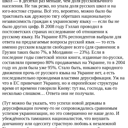
школ — в десятки раз меньше, чем доля русскоязычного
населения. Не так резко, но упала доля русских школ и на
юго-востоке страны. Всё это, вероятно, можно было бы
трактовать как дружную тягу обретших национальную
независимость граждан к украинскому языку — если бы не
было других цифр. В 2008 году Гэллап проводил в
постсоветских странах исследование об отношении к
русскому языку. На Украине 83% респондентов выбрали для
ответа на предлагаемые вопросы русский язык — то есть
именно русским владели свободнее всего (для сравнения: в
Грузии таких было 7%, в Молдавии — 23%). Если в
последние годы советской эпохи книги, изданные по-русски,
составляли примерно 80% продаваемых на Украине, то в 2004
году их доля была уже 95%. Стало быть, никакого народного
движения прочь от русского языка на Украине нет, а есть
последовательно проводимая властями дерусификация. Уж на
что в ЕС привечают Украину, но и европейские структуры
время от времени говорили Киеву: тут вы, господа, как-то
несколько слишком… Ответа они не получали.
(Тут можно бы указать, что успехи новой державы в
дерусификации почему-то не сопровождались сравнимым
успехом украинизации, но это совершенно не наше дело. И
убеждённость тамошних националистов, что внушить
дончанину или одесситу страстную любовь к незалежной