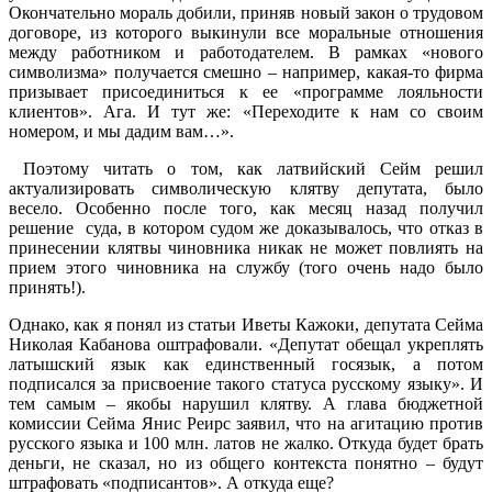
Окончательно мораль добили, приняв новый закон о трудовом
договоре, из которого выкинули все моральные отношения
между работником и работодателем. В рамках «нового
символизма» получается смешно – например, какая-то фирма
призывает присоединиться к ее «программе лояльности
клиентов». Ага. И тут же: «Переходите к нам со своим
номером, и мы дадим вам…».
Поэтому читать о том, как латвийский Сейм решил
актуализировать символическую клятву депутата, было
весело. Особенно после того, как месяц назад получил
решение суда, в котором судом же доказывалось, что отказ в
принесении клятвы чиновника никак не может повлиять на
прием этого чиновника на службу (того очень надо было
принять!).
Однако, как я понял из статьи Иветы Кажоки, депутата Сейма
Николая Кабанова оштрафовали. «Депутат обещал укреплять
латышский язык как единственный госязык, а потом
подписался за присвоение такого статуса русскому языку». И
тем самым – якобы нарушил клятву. А глава бюджетной
комиссии Сейма Янис Реирс заявил, что на агитацию против
русского языка и 100 млн. латов не жалко. Откуда будет брать
деньги, не сказал, но из общего контекста понятно – будут
штрафовать «подписантов». А откуда еще?