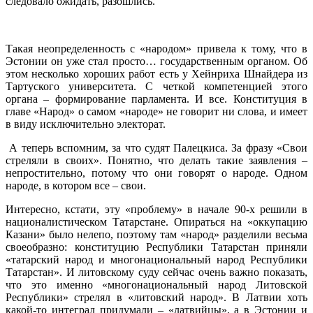
следовало ожидать, разошлись.
Такая неопределенность с «народом» привела к тому, что в
Эстонии он уже стал просто… государственным органом. Об
этом несколько хороших работ есть у Хейнриха Шнайдера из
Тартуского университета. С четкой компетенцией этого
органа – формирование парламента. И все. Конституция в
главе «Народ» о самом «народе» не говорит ни слова, и имеет
в виду исключительно электорат.
А теперь вспомним, за что судят Палецкиса. За фразу «Свои
стреляли в своих». Понятно, что делать такие заявления –
непростительно, потому что они говорят о народе. Одном
народе, в котором все – свои.
Интересно, кстати, эту «проблему» в начале 90-х решили в
националистическом Татарстане. Опираться на «оккупацию
Казани» было нелепо, поэтому там «народ» разделили весьма
своеобразно: конституцию Республики Татарстан приняли
«татарский народ и многонациональный народ Республики
Татарстан». И литовскому суду сейчас очень важно показать,
что это именно «многонациональный народ Литовской
Республики» стрелял в «литовский народ». В Латвии хоть
какой-то интеграл придумали – «латвийцы», а в Эстонии и