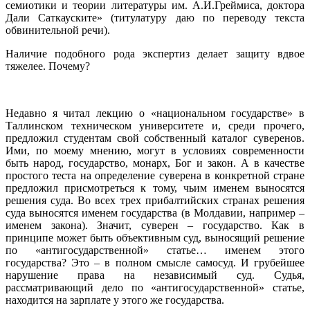
семиотики и теории литературы им. А.И.Греймиса, доктора
Дали Саткауските» (титулатуру даю по переводу текста
обвинительной речи).
Наличие подобного рода экспертиз делает защиту вдвое
тяжелее. Почему?
Недавно я читал лекцию о «национальном государстве» в
Таллинском техническом университете и, среди прочего,
предложил студентам свой собственный каталог суверенов.
Ими, по моему мнению, могут в условиях современности
быть народ, государство, монарх, Бог и закон. А в качестве
простого теста на определение суверена в конкретной стране
предложил присмотреться к тому, чьим именем выносятся
решения суда. Во всех трех прибалтийских странах решения
суда выносятся именем государства (в Молдавии, например –
именем закона). Значит, суверен – государство. Как в
принципе может быть объективным суд, выносящий решение
по «антигосударственной» статье… именем этого
государства? Это – в полном смысле самосуд. И грубейшее
нарушение права на независимый суд. Судья,
рассматривающий дело по «антигосударственной» статье,
находится на зарплате у этого же государства.