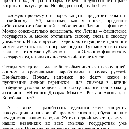
просто продает (за штрафы, сиречь индульгенции) право
«отрицать оккупацию». Nothing personal, just business.
Похожую проблему с выбором защиты предстоит решать и
латвийскому TV5, которому, как я понял, предстоит
отбиваться от обвинений в обвинении Латвии в фашизме.
Можно содержательно доказывать, что Латвия – фашистское
государство. А можно отстаивать свободу слова и свободу
убеждений. И то, и другое – верно, но ситуацию в принципе
может изменить только первый подход. Тут может оказаться
важным, что я уже публично называл Эстонию фашистским
государством, и никаких последствий это не имело.
Отсюда четвертое – масштабнее обмениваться информацией,
опытом и креативными наработками в рамках русской
Прибалтики. Почему, например, по факту кражи и
публикации личной переписки Нила Ушакова в Латвии
возбудили уголовное дело, а по факту аналогичной кражи у
активистов «Ночного Дозора» Максима Ревы и Александра
Коробова – нет?
А главное – разоблачать идеологические концепты
«оккупации» и «правовой преемственности», обусловившие
не-единство наших народов. Жить по двойным стандартам в
наших невеликих во всех смыслах государствах уже
невмоготу. Пора уже переходить к нормальной жизни.