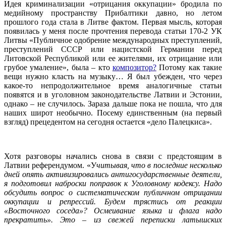
Идея криминализации «отрицания оккупации» бродила по
медийному пространству Прибалтики давно, но летом
прошлого года стала в Литве фактом. Первая мысль, которая
появилась у меня после прочтения перевода статьи 170-2 УК
Литвы «Публичное одобрение международных преступлений,
преступлений СССР или нацистской Германии перед
Литовской Республикой или ее жителями, их отрицание или
грубое умаление», была – кто
композитор?
Потому как такие
вещи нужно класть на музыку… Я был убежден, что через
какое-то непродолжительное время аналогичные статьи
появятся и в уголовном законодательстве Латвии и Эстонии,
однако – не случилось. Зараза дальше пока не пошла, что для
наших широт необычно. Посему единственным (на первый
взгляд) прецедентом на сегодня остается «дело Палецкиса».
Хотя разговоры начались снова в связи с предстоящим в
Латвии референдумом. «У
читывая, что в последние несколько
дней опять активизировались антигосударственные деятели,
я подготовил наброски поправок к Уголовному кодексу. Надо
обсудить вопрос о систематическом публичном отрицании
оккупации и репрессий. Будем трястись от реакции
«Восточного соседа»?
Осмеивание языка и флага надо
прекратить». Это – из свежей переписки латышских