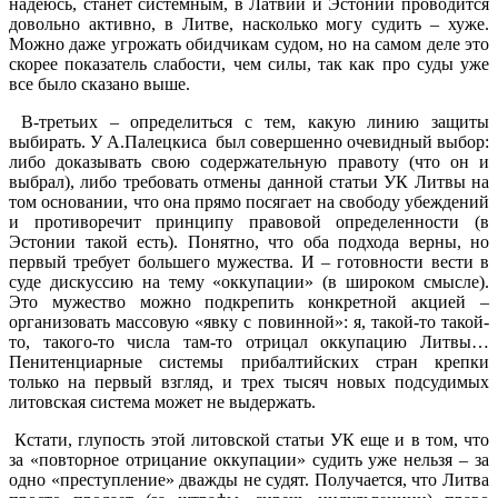
надеюсь, станет системным, в Латвии и Эстонии проводится
довольно активно, в Литве, насколько могу судить – хуже.
Можно даже угрожать обидчикам судом, но на самом деле это
скорее показатель слабости, чем силы, так как про суды уже
все было сказано выше.
В-третьих – определиться с тем, какую линию защиты
выбирать. У А.Палецкиса был совершенно очевидный выбор:
либо доказывать свою содержательную правоту (что он и
выбрал), либо требовать отмены данной статьи УК Литвы на
том основании, что она прямо посягает на свободу убеждений
и противоречит принципу правовой определенности (в
Эстонии такой есть). Понятно, что оба подхода верны, но
первый требует большего мужества. И – готовности вести в
суде дискуссию на тему «оккупации» (в широком смысле).
Это мужество можно подкрепить конкретной акцией –
организовать массовую «явку с повинной»: я, такой-то такой-
то, такого-то числа там-то отрицал оккупацию Литвы…
Пенитенциарные системы прибалтийских стран крепки
только на первый взгляд, и трех тысяч новых подсудимых
литовская система может не выдержать.
Кстати, глупость этой литовской статьи УК еще и в том, что
за «повторное отрицание оккупации» судить уже нельзя – за
одно «преступление» дважды не судят. Получается, что Литва