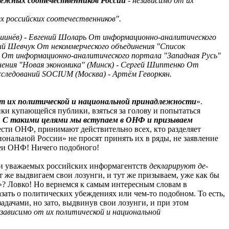
убежных соотечественников России
- независимо от их
х российских соотечественников".
ишинёв) - Евгений Шоларь От информационно-аналитического
ий Шевчук От некоммерческого объединения "Список
й От информационно-аналитического портала "Западная Русь"
нения "Новая экономика" (Минск) - Сергей Шиптенко От
сследований SOCIUM (Москва) - Артём Геворкян.
от их политической и национальной принадлежности
».
ики купающейся публики, взяться за голову и попытаться
…
С такими целями мы вступаем в ОНФ и призываем
чести ОНФ, принимают действительно всех, кто разделяет
ональной России» не просят принять их в ряды, не заявление
деи ОНФ! Ничего подобного!
 и уважаемых российских информагентств
декларируют де-
 же выдвигаем свои лозунги, и тут же призываем, уже как бы
»? Ловко! Но вернемся к самым интересным словам в
казать о политических убеждениях или чем-то подобном. То есть,
дачами, но зато, выдвинув свои лозунги, и при этом
езависимо от их политической и национальной