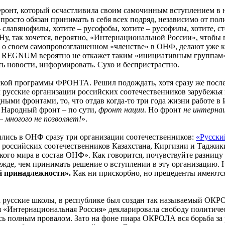
Фронт, который осчастливила своим самочинным вступлением в 
ь просто обязан принимать в себя всех подряд, независимо от п
– славянофилы, хотите – русофобы, хотите – русофилы, хотите, 
у, так хочется, вероятно, «Интернациональной России», чтобы 
а о своем самопровозглашенном «членстве» в ОНФ, делают уже к
о REGNUM вероятно не откажет таким «инициативным группам» 
ть новости, информировать. Сухо и беспристрастно.
еской программы ФРОНТА. Решил подождать, хотя сразу же после
л русские организации российских соотечественников зарубежья
одными фронтами, то, что отдав когда-то три года жизни работе
й Народный фронт – по сути,
фронт нации
. Но фронт
не интерна
 –
многого не позволяет!
».
сились в ОНФ сразу три организации соотечественников:
«Русски
 российских соотечественников Казахстана, Киргизии и Таджи
кого мира в состав ОНФ». Как говорится, почувствуйте разницу 
де, чем принимать решение о вступлении в эту организацию. 
й принадлежности».
Как ни прискорбно, но прецеденты имеются
 за русские школы, в республике был создан так называемый О
я «Интернациональная Россия» декларировала свободу политиче
ось полным провалом. Зато на фоне пиара ОКРОЛА вся борьба за 