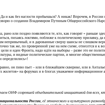
. Да и как без наглости пробьешься? А никак! Впрочем, в России
 говорю о создании Владимиром Путиным Общероссийского Наро
, рано или поздно появляются те, кто, как говорят « раньше зде
обиться, пихаясь локтями, поближе к политическому прилавку, д
грам непривычный, и в дарованные сверху шансы не слишком вер
д точно так же, по проверенной уже на нем схеме, отнесется и к
 цели и идеи Фронта, надо идти на выборы – разве это не полити
ультуры, и видные политические партии, и многие общественны
ки определились»!
се равно, он пиво пьет – или в ближайшем скверике, или в Антал
х жилетов» на форумах и в блогах уважаемое информационное 
аем ОНФ созревшей объединительной инициативой для всех, кто
национальности России
, её этнического и культурного разнооб