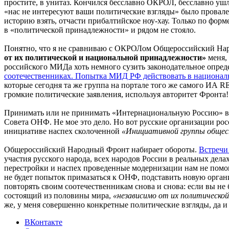
простите, в унитаз. Кончился бесславно ОКРОЛ, бесславно уш
«нас не интересуют ваши политические взгляды» было провале
историю взять, отчасти прибалтийское ноу-хау. Только по фор
в «политической принадлежности» и рядом не стояло.
Понятно, что я не сравниваю с ОКРОЛом Общероссийский Народ
от их политической и национальной принадлежности»
меня, 
российского МИДа хоть немного сузить законодательное опреде
соотечественниках. Попытка МИД РФ действовать в националь
которые сегодня та же группа на портале того же самого ИА
громкие политические заявления, используя авторитет Фронта!
Принимать или не принимать «Интернациональную Россию» в 
Совета ОНФ. Не мое это дело. Но вот русские организации рос
инициативе наспех сколоченной
«Инициативной группы общест
Общероссийский Народный Фронт набирает обороты.
Встречи
участия русского народа, всех народов России в реальных дела
перестройки и наспех проведенные модернизации нам не помощн
не будет попыток примазаться к ОНФ, подставить новую орган
повторять своим соотечественникам снова и снова: если вы не 
состоящий из половины мира,
«независимо от их политическо
же, у меня совершенно конкретные политические взгляды, да 
ВКонтакте