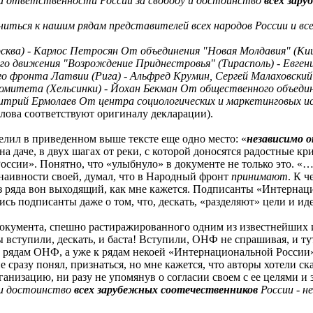
 ответственности России за свободу и достоинство
всех зар
иться к нашим рядам представителей всех народов России и все
сква) - Карлос Петросян От объединения "Новая Молдавия" (К
о движения "Возрождение Приднестровья" (Тирасполь) - Евген
о фронта Латвии (Рига) - Альфред Крумин, Сергей Малаховски
комитета (Хельсинки) - Йохан Бекман От общественного объеди
митрий Ермолаев От центра социологических и маркетинговых и
лова соответствуют оригиналу декларации).
елил в приведенном выше тексте еще одно место: «
независимо 
 даче, в двух шагах от реки, с которой доносятся радостные кр
ссии». Понятно, что «улыбнуло» в документе не только это. «
 наивности своей, думал, что в Народный фронт
принимают
. К 
из ряда вон выходящий, как мне кажется. Подписанты «Интернаци
ись подписанты даже о том, что, дескать, «разделяют» цели и и
окумента, спешно растиражированного одним из известнейших
ступили, дескать, и баста! Вступили, ОНФ не спрашивая, и тут
к рядам ОНФ, а уже к рядам некоей «Интернациональной России
е сразу понял, признаться, но мне кажется, что авторы хотели с
изацию, ни разу не упомянув о согласии своем с ее целями и за
 и достоинство
всех зарубежных соотечественников
России - н