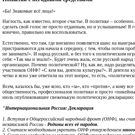
«Ба! Знакомые всё лица!»
Наглость, как известно, второе счастье. В политике – особенно
сделать свой голос не просто отданным, но и услышанным! Я
конечно, правильно им воспользоваться.
Естественно, что там, где внезапно появляется шанс на выигрыш
пристраиваются для начала в середину, с тем, чтобы потом пр
не занимать!». И народ русский, и без того к политическим и
себя: «Так мы и знали!». Будет очень жаль, если русский наро
организации. Почему политической? Ну, как же, надо разделять
участников ОНФ? «С кем вы, деятели культуры?». И деятели к
четко и ясно уже ответили на этот вопрос, то есть, «политичес
Всем, казалось бы, уже ясно, кто «за», кто «против», а кому в
общественность, профессионалов политики и просто «пикейны
июль опубликовавшее свеженькую политическую декларацию:
"Интернациональная Россия: Декларация
1. Вступая в Общероссийский народный фронт (ОНФ), мы счит
независимой России -
Родины всех её народов
.
2. Считаем необходимым укрепить ОНФ утверждением
много