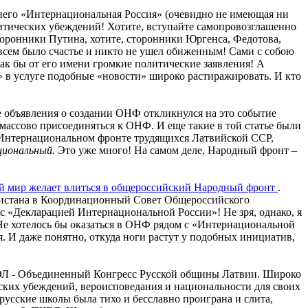
него «Интернациональная Россия» (очевидно не имеющая ни
олитических убеждений! Хотите, вступайте самопровозглашенно
сторонники Путина, хотите, сторонники Юргенса, Федотова,
всем было счастье и никто не ушел обиженным! Сами с собою
ак бы от его имени громкие политические заявления! А
в услуге подобные «новости» широко растиражировать. И кто
 объявления о создании ОНФ откликнулся на это событие
 массово присоединяться к ОНФ. И еще такие в той статье были
 в Интернациональном фронте трудящихся Латвийской ССР,
циональный
. Это уже много! На самом деле, Народный фронт –
й мир желает влиться в общероссийский Народный фронт
.
кистана в Координационный Совет Общероссийского
с «Декларацией Интернациональной России»! Не зря, однако, я
Не хотелось бы оказаться в ОНФ рядом с «Интернациональной
. И даже понятно, откуда ноги растут у подобных инициатив,
КРОЛ - Объединенный Конгресс Русской общины Латвии. Широко
ских убеждений, вероисповедания и национальности для своих
русские школы была тихо и бесславно проиграна и слита,