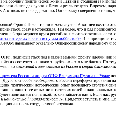
ла на обочину политической жизни Латвии и стоявшая за ним п
но важнейшее для русских Латвии реальное дело. Впрочем, наро
ме. А отнюдь не по содержанию. Одно скажу совершенно точно, 
ный Фронт! Пока что, ни в коем случае! А вот неизвестно отк
признаться, сразу насторожила. Тем более, что и ряд подписант
ление безразмерного круга российских соотечественников: см. 
ных интересах России испугала лоббистов?»
И, в принципе, те
 REGNUM навязывает буквально Общероссийскому народному Фро
ОНФ, подписываться под навязываемыми фронту идеями или не
сийских соотечественников за рубежом – это мне близко. Потом
венных движений и коллективов из России и стран ближнего з
 премьера России и лидера ОНФ Владимира Путина на Урале
пок
х. Другого способа необходимого России переформатирования пар
ик, трагический исторический опыт последнего столетия свидете
изацию, лишить ее ясных политических целей и национальных ко
будете заниматься политикой, то она займется вами. Если нас, р
й и национальной принадлежности»
. Придется вступать и мне. Е
и национальность государствообразующая.