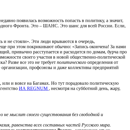
 недавно появилась возможность попасть в политику, а значит,
дного Фронта. Это – ШАНС. Это шанс для всей России. Если,
сь и не стояли». Эти люди врываются в очередь,
а еще при этом покрикивают обычно: «Запись окончена! За нами
ящий, привычно расступается и расходится по домам, бурча про
 возможности своего участия в новой общественно-политической
ка? Разве все это не требует
политического
определения от
е организации, профсоюзы и даже коллективы предприятий
ье, или и вовсе на Багамах. Но тут порадовало политическую
агентство
ИА REGNUM
, несмотря на субботний день, жару,
 не мыслит своего существования без свободной и
разия, равенства всех составных частей Русского мира.