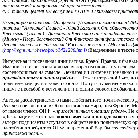
3. Считаем необходимым укрепить ОНФ утверждением особой
политической и национальной принадлежности.
4. С такими целями мы вступаем в ОНФ и призываем присоедин
Декларацию подписали: От фонда "Держава и законность" (Мо
портала "Империя" (Минск) - Юрий Баранчик От общественног
Кленского" (Таллин) - Димитрий Кленский От Антифашистског
(Минск) - Игорь Зеленковский От Финского антифашистского 
федерального еженедельника "Российские вести" (Москва) - Д
(
http://regnum.ru/news/polit/1421288.html
)
(Выделенные в тексте с
Интересная и похвальная инициатива. Браво! Правда, я бы выд
Именно эти слова заставили меня жарским июльским вечером, на
сосредоточиться на смысле «Декларации Интернациональной Ро
присоединиться к нашим рядам
»… Тоже интересно! Я-то, по
политические цели и задачи фронта. Но тут случай несколько 
пишут с просьбой о вступлении; ни одним словом не обмолвил
Авторы рассматриваемого нами любопытного политического д
факто
свое членство в Общероссийском Народном Фронте! Мы в
от имени членов ОНФ, «
присоединиться к
нашим
рядам
». Не 
«Декларации». Что такое
«политическая принадлежность»
я н
авторы-подписанты вступают в общественно-политическую орган
настойчиво требуют от ОНФ непременной борьбы
«за свободу
принадлежности»!