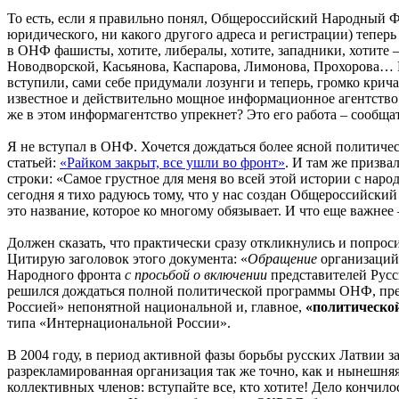
То есть, если я правильно понял, Общероссийский Народный 
юридического, ни какого другого адреса и регистрации) тепер
в ОНФ фашисты, хотите, либералы, хотите, западники, хотите 
Новодворской, Касьянова, Каспарова, Лимонова, Прохорова… Н
вступили, сами себе придумали лозунги и теперь, громко крич
известное и действительно мощное информационное агентств
же в этом информагентство упрекнет? Это его работа – сообща
Я не вступал в ОНФ. Хочется дождаться более ясной политич
статьей:
«Райком закрыт, все ушли во фронт»
. И там же призва
строки: «Самое грустное для меня во всей этой истории с нар
сегодня я тихо радуюсь тому, что у нас создан Общероссийски
это название, которое ко многому обязывает. И что еще важнее
Должен сказать, что практически сразу откликнулись и попро
Цитирую заголовок этого документа: «
Обращение
организаций
Народного фронта
с просьбой о включении
представителей Русс
решился дождаться полной политической программы ОНФ, преж
Россией» непонятной национальной и, главное,
«политическо
типа «Интернациональной России».
В 2004 году, в период активной фазы борьбы русских Латвии
разрекламированная организация так же точно, как и нынешня
коллективных членов: вступайте все, кто хотите! Дело кончил