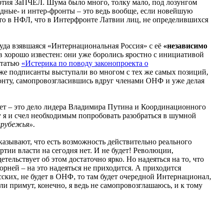
артия ЗаПЧЕЛ. Шума было много, толку мало, под лозунгом
дные- и интер-фронты – это ведь вообще, если новейшую
что в НФЛ, что в Интерфронте Латвии лиц, не определившихся
уда взявшаяся «Интернациональная Россия» с её
«независимо
ов хорошо известен: они уже боролись яростно с инициативой
статью
«Истерика по поводу законопроекта о
 же подписанты выступали во многом с тех же самых позиций,
нту, самопровозгласившись вдруг членами ОНФ и уже делая
т – это дело лидера Владимира Путина и Координационного
у я и счел необходимым попробовать разобраться в шумной
арубежья»
.
азывают, что есть возможность действительно реального
тии власти на сегодня нет. И не будет! Революции,
льствует об этом достаточно ярко. Но надеяться на то, что
рней – на это надеяться не приходится. А приходится
усских, не будет в ОНФ, то там будет очередной Интернационал,
сли примут, конечно, я ведь не самопровозглашаюсь, и к тому