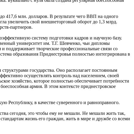
а. Буквально с нуля была создана регулярная боеспособная
о 417,6 млн. долларов. В результате чего ВВП на одного
огла увеличить свой внешнеторговый оборот до 1,3 млрд.
рств-партнеров.
коэффективную систему подготовки кадров и научную базу.
венный университет им. Т.Г. Шевченко, чьи дипломы
 и поддерживает творческие профессиональные связи со
истема образования Приднестровья полностью интегрирована в
 структурами государства. Оно располагает постоянным
эффективно осуществлять контроль над населением, своей
ское хозяйство, которое полностью обеспечивает потребности
боеспособная армия. В этом контексте приднестровское
кую Республику, в качестве суверенного и равноправного.
ства сегодня, это чтобы ему не мешали. Не мешали жить так,
 стандартам жизнь его граждан, жить в мире и дружбе со всеми