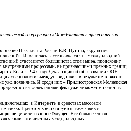
актической конференции «Международное право и реалии
сно оценке Президента России В.В. Путина, «крушение
ношений». Изменилась расстановка сил на международной
ственный суверенитет большинства стран мира, происходит
ся внутренними процессами, не признающими прежних границ,
дарств. Если в 1945 году Декларацию об образовании ООН
дущих специалистов-международников, в результате торжества
ые уже появились. И среди них – Приднестровская Молдавская
норировать этот объективный факт уже не может ни один из
циклопедиях, в Интернете, в средствах массовой
ей жизнью. При этом констатируется изначальный
мировое цивилизованное будущее. Все большее число
о заключению авторитетных международных