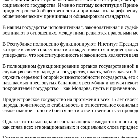
социального государства. Именно поэтому конституция Придне
приднестровской общественности и принималась на референдум
общечеловеческим принципам и общемировым стандартам.
В нашем государстве исполнительная, законодательная и судебн
возникают в отношениях, между ними решаются правовыми мето
В Республике полноценно функционируют: Институт Президен
которые в своей совокупности отождествляются приднестровск
утверждать, что конституционность и законность являются 
В полноценном функционировании органов государственной вла
служащая своему народу и государству, власть, заботящаяся о 
служить серьезной опорой жизнеспособности государства, его
называемых пресловутых банановых республик и кончая некото
покровителей государство – как Молдова, пусть и признанное.
Приднестровское государство на протяжении всех 15 лет свое
народа, политическую стабильность и относительное социальн
самое главное – оно не боится нести ответственность за прово
Однако это только одна из составляющих самодостаточности пр
как сплав всех этнонациональных и социальных слоев приднест