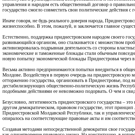
управления и народом есть общественный договор о правильно
государство смогло совместить свои политические действия с
Иначе говоря, не будь реального доверия народа, Приднестровс
жизнеспособно. В этом, пожалуй, и заключается главное сущес
Естественно, поддержка приднестровским народом своего госу
развивающийся организм, оно сталкивается с множеством проб
активизировалась подрывная деятельность со стороны властны
экономические и таможенные блокады стали обычным повседн
новую попытку экономической блокады Приднестровья через вв
Весьма активно предпринимаются попытки внедриться в общес
Молдове. Воздействуя в первую очередь на приднестровскую м
отторжению государства, организовать в Приднестровье, под 
дестабилизирующих общественно-политическую жизнь Республик
подобными действиями ее невозможно подорвать. О чем и сви
Безусловно, легитимность приднестровского государства – это
другом демократическом, правовом государстве, этот принцип
Приднестровской Молдавской Республики, так и управленческую
опиралось на соответствующие правовые акты и им соответств
Создавая методами непосредственной демократии свое государс
как олицетворение правового закона. На конституцию, в котор