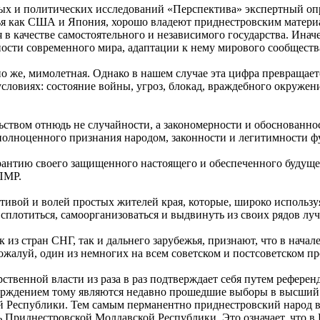
 и политических исследований «Перспектива» экспертный опро
вья как США и Япония, хорошо владеют приднестровским матери
 в качестве самостоятельного и независимого государства. Ина
ности современного мира, адаптации к нему мирового сообществ
но же, мимолетная. Однако в нашем случае эта цифра превращает
ловиях: состояние войны, угроз, блокад, враждебного окружени
твом отнюдь не случайности, а закономерности и обоснованност
полноценного признания народом, законности и легитимности 
рантию своего защищенного настоящего и обеспеченного будущег
 ПМР.
ивой и волей простых жителей края, которые, широко использу
 сплотиться, самоорганизоваться и выдвинуть из своих рядов лу
из стран СНГ, так и дальнего зарубежья, признают, что в начал
ожалуй, один из немногих на всем советском и постсоветском п
рственной власти из раза в раз подтверждает себя путем рефер
ерждением тому являются недавно прошедшие выборы в высший 
 Республики. Тем самым перманентно приднестровский народ вы
ь Приднестровской Молдавской Республики. Это означает, что 