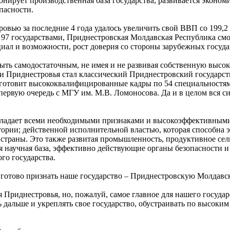
ирует производственная база государства, развивается экономик
пасности.
ью за последние 4 года удалось увеличить свой ВВП со 199,2 д
 с 97 государствами, Приднестровская Молдавская Республика см
циал и возможности, рост доверия со стороны зарубежных госуда
быть самодостаточным, не имея и не развивая собственную высо
и Приднестровья стал классический Приднестровский государст
готовит высококвалифицированные кадры по 54 специальностям
первую очередь с МГУ им. М.В. Ломоносова. Да и в целом вся с
бладает всеми необходимыми признаками и высокоэффективными
тории; действенной исполнительной властью, которая способна 
страны. Это также развитая промышленность, продуктивное сель
 научная база, эффективно действующие органы безопасности и 
го государства.
е готово признать наше государство – Приднестровскую Молдавс
 Приднестровья, но, пожалуй, самое главное для нашего государ
 дальше и укреплять свое государство, обустраивать по высоким