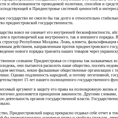
сти и обоснованности проводимой политики, способов и средст
 господствующей в Приднестровье системой ценностей и интерес
кое государство не смогло бы так долго и относительно стабиль
тво приднестровской государственности.
дарства вовсе не означает его внутренней бесконфликтности, а
лем и противоречий как внутреннего, так и внешнего порядка. 
х структур Республики Молдова. Ложь, клевета, фальсификация 
евным действием, направленным против приднестровского гос
едение нового порядка транзита наших товаров через украинск
твенное сознание Приднестровья со стороны так называемых в
олодежь, они пытаются расколоть наше общество, посеять недов
видом местных, некие фальшивые общественные организации с те
и. Однако подлинность народной, и потому легитимной, госуда
детельствуют 15 лет нашего полноценного государственного фу
 весомый аргумент в защиту его права на полнокровную жизнь и 
 логично дополняется принципом законности. Другими словами, 
 деятельность органов государственной власти. Государственно
овало.
тво, Приднестровский народ прекрасно отдавал себе отчет в то
ой бы провозглашались основные права и свободы граждан, демо