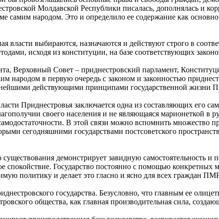
стровской Молдавской Республики писалась, дополнялась и кор
е самим народом. Это и определило ее содержание как основно
ая власти выбираются, назначаются и действуют строго в соотве
дами, исходя из конституции, на базе соответствующих законов
та, Верховный Совет – приднестровский парламент, Конститу
им народом в первую очередь с законом и законностью приднес
важнейшими действующими принципами государственной жизни П
сти Приднестровья заключается одна из составляющих его самод
благополучии своего населения и не являющаяся марионеткой в р
 самодостаточности. В этой связи можно вспомнить множество п
рыми сегодняшними государствами постсоветского пространства
го существования демонстрирует завидную самостоятельность и 
ое спокойствие. Государство постоянно с помощью конкретных 
димую политику и делает это гласно и ясно для всех граждан ПМР
иднестровского государства. Безусловно, что главным ее олице
ровского общества, как главная производительная сила, создаю