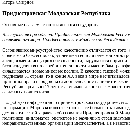
Игорь Смирнов
Приднестровская Молдавская Республика
Основные слагаемые состоявшегося государства
Выступление президента Приднестровской Молдавской Респуб
современного мира. Приднестровская Молдавская Республика ка
Сегодняшнее мироустройство качественно отличается от того, 
Советского Союза стало крупнейшей геополитической катаст
арене, изменились угрозы безопасности, нарушаются нормы и 
беспрецедентная по своей интенсивности и масштабам трансф
складываются новые мировые реалии. В качестве таковой мож
подписала 51 страна, то в конце ХХ века в мире насчитывалос
принципа права народов на самоопределение на политической 
Республика, реально 15 лет независимое и вполне самодостато
серьезных политологов.
Подробную информацию о приднестровском государстве сегодня
информации. Мировая общественность все больше открывает дл
демократический характер образования Приднестровской Молд
политиков, дипломатов, экспертов из различных стран задум
неправительственных организаций многоаспектен, а в известн