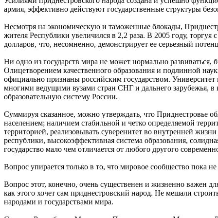
Усилиями приднестровского народа создана и успешно функцион
армия, эффективно действуют государственные структуры безо
Несмотря на экономическую и таможенные блокады, Приднестров
жителя Республики увеличился в 2,2 раза. В 2005 году, торгуя
долларов, что, несомненно, демонстрирует ее серьезный потен
Ни одно из государств мира не может нормально развиваться, 
Олицетворением качественного образования и подлинной наук
официально признаны российским государством. Университет 
многими ведущими вузами стран СНГ и дальнего зарубежья, в 
образовательную систему России.
Суммируя сказанное, можно утверждать, что Приднестровье о
населением; наличием стабильной и четко определяемой терри
территорией, реализовывать суверенитет во внутренней жизни 
республики, высокоэффективная система образования, солидная
государство мало чем отличается от любого другого современно
Вопрос упирается только в то, что мировое сообщество пока н
Вопрос этот, конечно, очень существенен и жизненно важен для
как этого хочет сам приднестровский народ. Не мешали строить
народами и государствами мира.