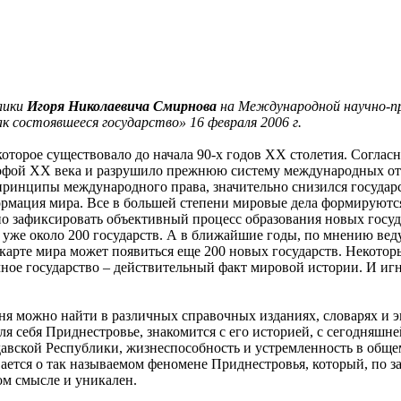
лики
Игоря Николаевича Смирнова
на Международной научно-пр
к состоявшееся государство» 16 февраля 2006 г.
которое существовало до начала 90-х годов ХХ столетия. Согла
рофой ХХ века и разрушило прежнюю систему международных от
принципы международного права, значительно снизился государ
ормация мира. Все в большей степени мировые дела формируют
но зафиксировать объективный процесс образования новых госу
ь уже около 200 государств. А в ближайшие годы, по мнению ве
карте мира может появиться еще 200 новых государств. Некотор
чное государство – действительный факт мировой истории. И иг
 можно найти в различных справочных изданиях, словарях и эн
я себя Приднестровье, знакомится с его историей, с сегодняшн
авской Республики, жизнеспособность и устремленность в обще
ывается о так называемом феномене Приднестровья, который, п
ом смысле и уникален.