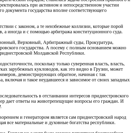
ректировалась при активном и непосредственном участии
го документа государства вполне соответствующего
тствии с законом, а те неизбежные коллизии, которые порой
, а иногда и с помощью арбитража конституционного суда.
ционный, Верховный, Арбитражный суды, Прокуратура,
тровского государства. А посему с полным основанием можно
риднестровской Молдавской Республики.
остаточности, поскольку только суверенная власть, власть,
уках зарубежных кукловодов, как это видно в Грузии, может
римеров, демонстрирующих обратное, начиная с так
, включая и такое неудавшееся и зависимое от своих западных
последовательность в отстаивании интересов приднестровского
мер дает ответы на животрепещущие вопросы его граждан. И
.
творением и генератором является сам приднестровский народ
щая все материальные и духовные богатства республики.