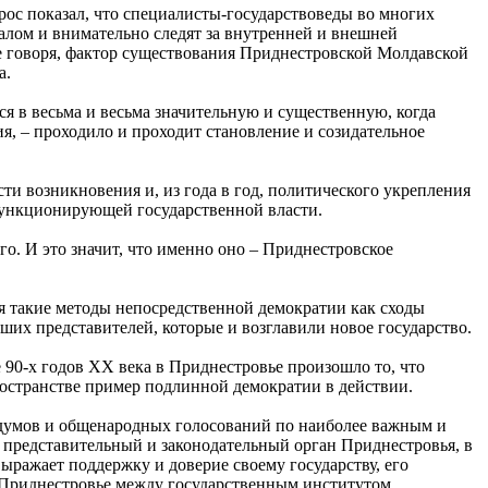
с показал, что специалисты-государствоведы во многих
алом и внимательно следят за внутренней и внешней
че говоря, фактор существования Приднестровской Молдавской
а.
ся в весьма и весьма значительную и существенную, когда
я, – проходило и проходит становление и созидательное
и возникновения и, из года в год, политического укрепления
функционирующей государственной власти.
о. И это значит, что именно оно – Приднестровское
я такие методы непосредственной демократии как сходы
чших представителей, которые и возглавили новое государство.
е 90-х годов ХХ века в Приднестровье произошло то, что
ространстве пример подлинной демократии в действии.
ендумов и общенародных голосований по наиболее важным и
представительный и законодательный орган Приднестровья, в
ражает поддержку и доверие своему государству, его
в Приднестровье между государственным институтом