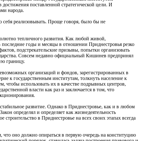
в достижения поставленной стратегической цели. И
ами народа.
но себя реализовывать. Проще говоря, было бы не
бсолютно тепличного развития. Как любой живой,
В последние годы и месяцы в отношении Приднестровья резко
фактов, подстрекательские призывы, попытки организовать
ударства. Совсем недавно официальный Кишинев предпринял
ую границу.
севозможных организаций и фондов, зарегистрированных в
ерие к государственным институтам, толкнуть население к
м, чтобы использовать их в качестве подрывных центров,
рственной власти как раз и заключается в том, что
нкционирования.
стабильное развитие. Однако в Приднестровье, как и в любом
Закон определял и определяет как жизнедеятельность
е строительство в Приднестровье на всех своих этапах всегда
м, что оно должно опираться в первую очередь на конституцию
кратический порядок, ставилась задача построения правового и