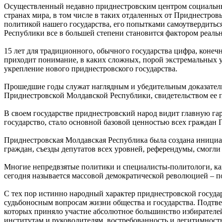
Осуществленный недавно приднестровским центром социальных
странах мира, в том числе в таких отдаленных от Приднестро
политикой нашего государства, его попытками самоутвердиться
Республики все в большей степени становится фактором реаль
15 лет для традиционного, обычного государства цифра, конеч
приходит понимание, в каких сложных, порой экстремальных ус
укрепление нового приднестровского государства.
Прошедшие годы служат наглядным и убедительным доказательс
Приднестровской Молдавской Республики, свидетельством ее 
В своем государстве приднестровский народ видит главную га
государство, стало основной базовой ценностью всех граждан
Приднестровская Молдавская Республика была создана инициат
граждан, съезды депутатов всех уровней, референдумы, смогли
Многие непредвзятые политики и специалисты-политологи, как 
сегодня называется массовой демократической революцией – п
С тех пор истинно народный характер приднестровской госуда
судьбоносным вопросам жизни общества и государства. Подтв
которых приняло участие абсолютное большинство избирателей
институтам и руководителям, востребованность и легитимност