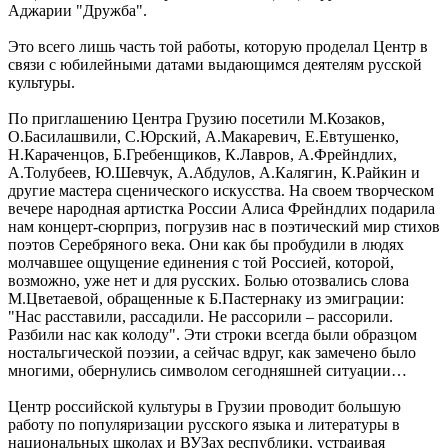
Аджарии "Дружба".
Это всего лишь часть той работы, которую проделал Центр в
связи с юбилейными датами выдающимся деятелям русской
культуры.
По приглашению Центра Грузию посетили М.Козаков,
О.Басилашвили, С.Юрский, А.Макаревич, Е.Евтушенко,
Н.Караченцов, Б.Гребенщиков, К.Лавров, А.Фрейндлих,
А.Толубеев, Ю.Шевчук, А.Абдулов, А.Калягин, К.Райкин и
другие мастера сценического искусства. На своем творческом
вечере народная артистка России Алиса Фрейндлих подарила
нам концерт-сюрприз, погрузив нас в поэтический мир стихов
поэтов Серебряного века. Они как бы пробудили в людях
молчавшее ощущение единения с той Россией, которой,
возможно, уже нет и для русских. Болью отозвались слова
М.Цветаевой, обращенные к Б.Пастернаку из эмиграции:
"Нас расставили, рассадили. Не рассорили – рассорили.
Разбили нас как колоду". Эти строки всегда были образцом
ностальгической поэзии, а сейчас вдруг, как замечено было
многими, обернулись символом сегодняшней ситуации…
Центр российской культуры в Грузии проводит большую
работу по популяризации русского языка и литературы в
национальных школах и ВУЗах республики, устраивая