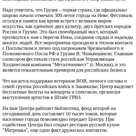
Надо отметить, что Грузия – первая страна, где официально
широко начали отмечать 300-летие города на Неве. Фестиваль
остался в памяти как время встреч с великим миром
искусства, как единение двух культур, двух братских народов
России и Грузии. Это был своеобразный мост, который
протянулся к нам с берегов Невы, соединив сердца и надежды
многих людей. Все мероприятия проходили в тесном контакте
с Посольством и лично под патронажем Чрезвычайного и
Полномочного Посла РФ в Грузии В. Чхиквишвили. Главным
спонсором фестиваля стала российская Управляющая
Холдинговая компания "Металлоинвест" (г. Москва), и это
является показательным примером для российских бизнеса
Что касается поддержки ветеранов ВОВ, личного состава и
семей группы российских войск в Закавказье, Центр выделяет
бесплатные билеты на концерты и спектакли, организуя
выступления артистов в Штабе ГРВЗ.
На базе Центра работает библиотека, фонд которой на
сегодняшний день составляет 10 тысяч томов, которые
население города безвозмездно передает Центру. При
содействии Центра был открыт ресторан русской кухни
"Матрешка", еще один факт дружеских контактов.