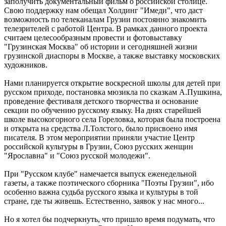
заполучить документальный фильм о российской столице.
Свою поддержку нам обещал Холдинг "Имеди", что даст
возможность по телеканалам Грузии постоянно знакомить
телезрителей с работой Центра. В рамках данного проекта
считаем целесообразным провести и фотовыставку
"Грузинская Москва" об истории и сегодняшней жизни
грузинской диаспоры в Москве, а также выставку московских
художников.
Нами планируется открытие воскресной школы для детей при
русском приходе, постановка мюзикла по сказкам А.Пушкина,
проведение фестиваля детского творчества и основание
секции по обучению русскому языку. На днях старейшей
школе высокогорного села Гореловка, которая была построена
и открыта на средства Л.Толстого, было присвоено имя
писателя. В этом мероприятии приняли участие Центр
российской культуры в Грузии, Союз русских женщин
"Ярославна" и "Союз русской молодежи".
При "Русском клубе" намечается выпуск еженедельной
газеты, а также поэтического сборника "Поэты Грузии", ибо
особенно важна судьба русского языка и культуры в той
стране, где ты живешь. Естественно, заявок у нас много...
Но я хотел бы подчеркнуть, что пришло время подумать, что