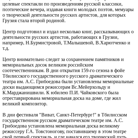
целевые спектакли по произведениям русской классики,
поэтические вечера, издавая книги молодых поэтов, мемуары
о творческой деятельности русских артистов, для которых
Грузия стала второй родиной.
Центр подготовил и издал несколько книг, рассказывающих о
деятельности русских артистов, работающих в Грузии,
например, Н.Бурмистровой, Т.Малышевой, В.Харютченко и
т.д.
Центр внимательно следит за сохранением памятников и
мемориальных досок великим российским
соотечественникам. В дни открытия 159-го сезона в фойе
Тбилисского государственного русского драматического
театра им. А.С. Грибоедова были установлены мемориальные
доски выдающимся режиссерам Вс.Мейерхольду и
К.Марджанишвили. К юбилею П.И. Чайковского была
отреставрирована мемориальная доска на доме, где жил
великий композитор.
В дни фестиваля "Виват, Санкт-Петербург!" в Тбилисском
государственном русском драматическом театре им. А.С.
Грибоедова установлена мемориальная доска великому
режиссеру Г.А. Товстоногову, поставившему в этом театре
свой первый спектакль, и где начался его творческий путь.