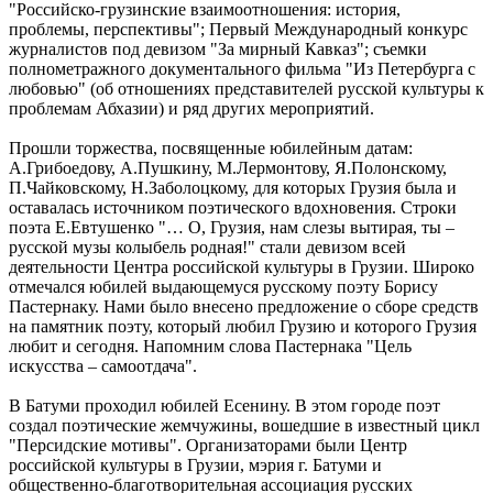
"Российско-грузинские взаимоотношения: история,
проблемы, перспективы"; Первый Международный конкурс
журналистов под девизом "За мирный Кавказ"; съемки
полнометражного документального фильма "Из Петербурга с
любовью" (об отношениях представителей русской культуры к
проблемам Абхазии) и ряд других мероприятий.
Прошли торжества, посвященные юбилейным датам:
А.Грибоедову, А.Пушкину, М.Лермонтову, Я.Полонскому,
П.Чайковскому, Н.Заболоцкому, для которых Грузия была и
оставалась источником поэтического вдохновения. Строки
поэта Е.Евтушенко "… О, Грузия, нам слезы вытирая, ты –
русской музы колыбель родная!" стали девизом всей
деятельности Центра российской культуры в Грузии. Широко
отмечался юбилей выдающемуся русскому поэту Борису
Пастернаку. Нами было внесено предложение о сборе средств
на памятник поэту, который любил Грузию и которого Грузия
любит и сегодня. Напомним слова Пастернака "Цель
искусства – самоотдача".
В Батуми проходил юбилей Есенину. В этом городе поэт
создал поэтические жемчужины, вошедшие в известный цикл
"Персидские мотивы". Организаторами были Центр
российской культуры в Грузии, мэрия г. Батуми и
общественно-благотворительная ассоциация русских