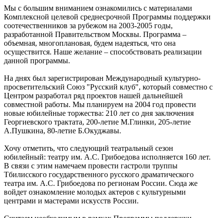
Мы с большим вниманием ознакомились с материалами
Комплексной целевой среднесрочной Программы поддержки
соотечественников за рубежом на 2003-2005 годы,
разработанной Правительством Москвы. Программа –
объемная, многоплановая, будем надеяться, что она
осуществится. Наше желание – способствовать реализации
данной программы.
На днях был зарегистрирован Международный культурно-
просветительский Союз "Русский клуб", который совместно с
Центром разработал ряд проектов нашей дальнейшей
совместной работы. Мы планируем на 2004 год провести
новые юбилейные торжества: 210 лет со дня заключения
Георгиевского трактата, 200-летие М.Глинки, 205-летие
А.Пушкина, 80-летие Б.Окуджавы.
Хочу отметить, что следующий театральный сезон
юбилейный: театру им. А.С. Грибоедова исполняется 160 лет.
В связи с этим намечаем провести гастроли труппы
Тбилисского государственного русского драматического
театра им. А.С. Грибоедова по регионам России. Сюда же
войдет ознакомление молодых актеров с культурными
центрами и мастерами искусств России.