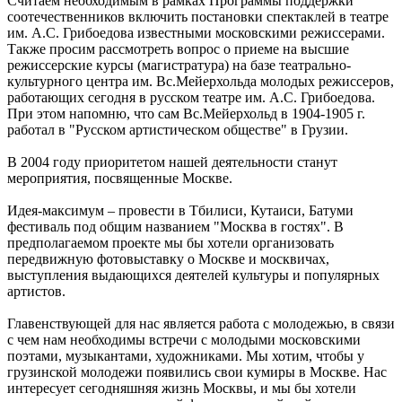
Считаем необходимым в рамках Программы поддержки
соотечественников включить постановки спектаклей в театре
им. А.С. Грибоедова известными московскими режиссерами.
Также просим рассмотреть вопрос о приеме на высшие
режиссерские курсы (магистратура) на базе театрально-
культурного центра им. Вс.Мейерхольда молодых режиссеров,
работающих сегодня в русском театре им. А.С. Грибоедова.
При этом напомню, что сам Вс.Мейерхольд в 1904-1905 г.
работал в "Русском артистическом обществе" в Грузии.
В 2004 году приоритетом нашей деятельности станут
мероприятия, посвященные Москве.
Идея-максимум – провести в Тбилиси, Кутаиси, Батуми
фестиваль под общим названием "Москва в гостях". В
предполагаемом проекте мы бы хотели организовать
передвижную фотовыставку о Москве и москвичах,
выступления выдающихся деятелей культуры и популярных
артистов.
Главенствующей для нас является работа с молодежью, в связи
с чем нам необходимы встречи с молодыми московскими
поэтами, музыкантами, художниками. Мы хотим, чтобы у
грузинской молодежи появились свои кумиры в Москве. Нас
интересует сегодняшняя жизнь Москвы, и мы бы хотели