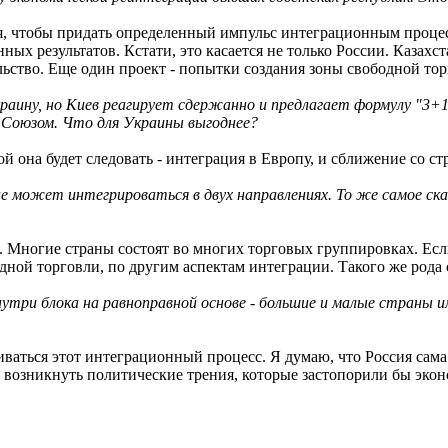
ия, чтобы придать определенный импульс интеграционным процесс
ных результатов. Кстати, это касается не только России. Казахс
льство. Еще один проект - попытки создания зоны свободной то
аину, но Киев реагирует сдержанно и предлагает формулу "3+1"
м Союзом. Что для Украины выгоднее?
рой она будет следовать - интеграция в Европу, и сближение со 
е может интегрироваться в двух направлениях. То же самое ска
 Многие страны состоят во многих торговых группировках. Если
дной торговли, по другим аспектам интеграции. Такого же рода
утри блока на равноправной основе - большие и малые страны и
звиваться этот интеграционный процесс. Я думаю, что Россия сам
т возникнуть политические трения, которые застопорили бы эк