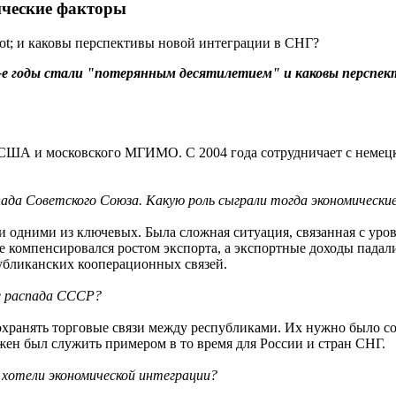
ические факторы
ot; и каковы перспективы новой интеграции в СНГ?
0-е годы стали "потерянным десятилетием" и каковы перспе
 США и московского МГИМО. С 2004 года сотрудничает с немецк
спада Советского Союза. Какую роль сыграли тогда экономическ
 одними из ключевых. Была сложная ситуация, связанная с уров
 компенсировался ростом экспорта, а экспортные доходы падали
убликанских кооперационных связей.
ле распада СССР?
охранять торговые связи между республиками. Их нужно было со
ен был служить примером в то время для России и стран СНГ.
 хотели экономической интеграции?