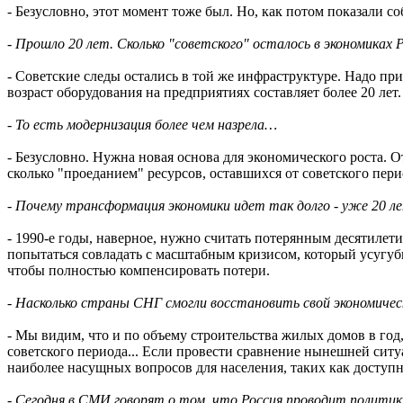
- Безусловно, этот момент тоже был. Но, как потом показали 
- Прошло 20 лет. Сколько "советского" осталось в экономиках
- Советские следы остались в той же инфраструктуре. Надо при
возраст оборудования на предприятиях составляет более 20 лет.
- То есть модернизация более чем назрела…
- Безусловно. Нужна новая основа для экономического роста. 
сколько "проеданием" ресурсов, оставшихся от советского пери
- Почему трансформация экономики идет так долго - уже 20 л
- 1990-е годы, наверное, нужно считать потерянным десятилети
попытаться совладать с масштабным кризисом, который усугуб
чтобы полностью компенсировать потери.
- Насколько страны СНГ смогли восстановить свой экономичес
- Мы видим, что и по объему строительства жилых домов в год,
советского периода... Если провести сравнение нынешней ситуа
наиболее насущных вопросов для населения, таких как доступн
- Сегодня в СМИ говорят о том, что Россия проводит политик