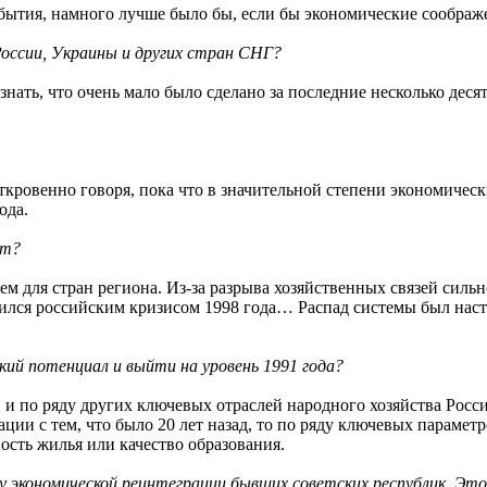
события, намного лучше было бы, если бы экономические соображ
 России, Украины и других стран СНГ?
знать, что очень мало было сделано за последние несколько деся
Откровенно говоря, пока что в значительной степени экономиче
ода.
ет?
ем для стран региона. Из-за разрыва хозяйственных связей сильн
ился российским кризисом 1998 года… Распад системы был насто
кий потенциал и выйти на уровень 1991 года?
 и по ряду других ключевых отраслей народного хозяйства Россия
ции с тем, что было 20 лет назад, то по ряду ключевых параметр
ость жилья или качество образования.
у экономической реинтеграции бывших советских республик. Эт