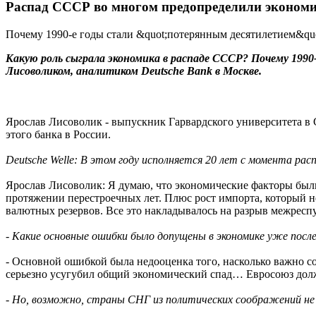
Распад СССР во многом предопределили эконом
Почему 1990-е годы стали &quot;потерянным десятилетием&qu
Какую роль сыграла экономика в распаде СССР? Почему 199
Лисоволиком, аналитиком Deutsche Bank в Москве.
Ярослав Лисоволик - выпускник Гарвардского университета в
этого банка в России.
Deutsche Welle: В этом году исполняется 20 лет с момента ра
Ярослав Лисоволик: Я думаю, что экономические факторы были
протяжении перестроечных лет. Плюс рост импорта, который не
валютных резервов. Все это накладывалось на разрыв межресп
- Какие основные ошибки было допущены в экономике уже пос
- Основной ошибкой была недооценка того, насколько важно с
серьезно усугубил общий экономический спад… Евросоюз долж
- Но, возможно, страны СНГ из политических соображений не