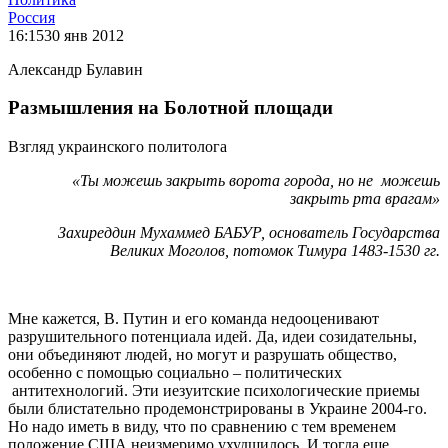
Россия
16:15
30 янв 2012
Александр Булавин
Размышления на Болотной площади
Взгляд украинского политолога
«Ты можешь закрыть ворота города, но не можешь
закрыть рта врагам»
Захиреддин Мухаммед БАБУР, основатель Государства
Великих Моголов, потомок Тимура 1483-1530 гг.
Мне кажется, В. Путин и его команда недооценивают
разрушительного потенциала идей. Да, идеи созидательны,
они объединяют людей, но могут и разрушать общество,
особенно с помощью социально – политических
антитехнологий. Эти иезуитские психологические приемы
были блистательно продемонстрированы в Украине 2004-го.
Но надо иметь в виду, что по сравнению с тем временем
положение США неизмеримо ухудшилось. И тогда еще