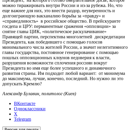
Президент, на которого готово омерзительное досье, которое
можно тиражировать внутри России и из-за рубежа. Но, что
еще важнее для них, это внести раздор, неуверенность и
долгоиграющую вакханалию борьбы за «правду» и
«справедливость» в российское общество. В прейскуранте
госдепа и ЦРУ: перманентные сражения «оппозиции» за
снятие главы ЦИК, «политическое раскулачивание»
Правящей партии, перспектива многолетней дискредитации
Президента, как победившего с помощью голосов
минимального числа жителей России, а значит нелегитимного
главы государства, постоянное генерирование с помощью
пошлых оппозиционных клоунов недоверия к власти,
разрушения возможности сплочения россиян вокруг
Президента во имя еще более успешного и динамичного
развития страны. Им подходит любой вариант: от минимума
до максимума, лучше, конечно, последний. Но нужно ли это
допускать Кремлю?
Александр Булавин, политолог (Киев)
ВКонтакте
Одноклассники
X
Telegram
Версия для печати