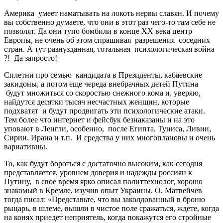
Америка умеет наматывать на локоть нервы славян. И почему
вы собственно думаете, что они в этот раз чего-то там себе не
позволят. Да они тупо бомбили в конце ХХ века центр
Европы, не очень об этом спрашивая разрешения соседних
стран. А тут разнузданная, тотальная психологическая война
?! Да запросто!
Сплетни про семью кандидата в Президенты, кабаевские
закидоны, а потом еще череда внебрачных детей Путина
будут множиться со скоростью снежного кома и, уверяю,
найдутся десятки тысяч несчастных женщин, которые
подхватят и будут продвигать эти психологические атаки.
Тем более что интернет и фейсбук безнаказаны и на это
уповают в Ленгли, особенно, после Египта, Туниса, Ливии,
Сирии, Ирана и т.п. И средства у них многоплановы и очень
вариативны.
То, как будут бороться с достаточно высоким, как сегодня
представляется, уровнем доверия и надежды россиян к
Путину, в свое время ярко описал политтехнолог, хорошо
знакомый в Кремле, изучив опыт Украины. О. Матвейчев
тогда писал: «Представьте, что вы заколдованный в броню
рыцарь, в шлеме, вышли в чистое поле сражаться, ждете, когда
на конях приедет неприятель, когда покажутся его стройные