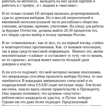
работать на митингах, выходить на них целой партией и
работать и с трибун, и с людьми в «массовке».
И не только силами ЕР, которая оказалась детренированной,
судя по думским выборам. Но и массой патриотичной и
вменяемой интеллектуальной части российского общества:
учеными, актерами, врачами, учителями. На улицу для работы
за будущее Отечества должны выйти 20-30 процентов тех,
кто твердо сделал выбор в пользу премьера России.
И не «отмахиваться», как от мух, от, на первый взгляд, слабых
и неавторитетных противников. Как от вожаков оппозиции,
так и ряда средств массовой информации. Именно эти, якобы
невлиятельные «слабаки» и составляют ту тучу «не то мошек,
не то саранчи», которая может нанести большой урон
доверию к власти.
Если кто-то подумает, что мой материал вызван опасениями,
что американцы способны провалить выборы Путина, то они
ошибаются. В коридорах американских спецслужб и их
подразделений типа USAID сидят неглупые люди. Тем более
им очень опасно врать своему правительству и Президенту.
Они хорошо понимают, что целиком «опустить»
рейтингового кандидата не удастся, и Путин победит.
Однако им это даже более подходит. Предсказуемый