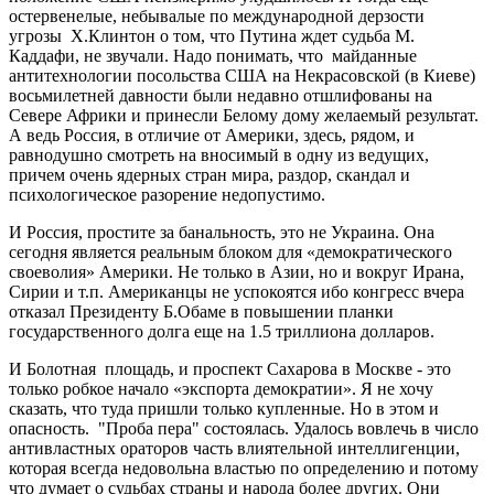
остервенелые, небывалые по международной дерзости
угрозы Х.Клинтон о том, что Путина ждет судьба М.
Каддафи, не звучали. Надо понимать, что майданные
антитехнологии посольства США на Некрасовской (в Киеве)
восьмилетней давности были недавно отшлифованы на
Севере Африки и принесли Белому дому желаемый результат.
А ведь Россия, в отличие от Америки, здесь, рядом, и
равнодушно смотреть на вносимый в одну из ведущих,
причем очень ядерных стран мира, раздор, скандал и
психологическое разорение недопустимо.
И Россия, простите за банальность, это не Украина. Она
сегодня является реальным блоком для «демократического
своеволия» Америки. Не только в Азии, но и вокруг Ирана,
Сирии и т.п. Американцы не успокоятся ибо конгресс вчера
отказал Президенту Б.Обаме в повышении планки
государственного долга еще на 1.5 триллиона долларов.
И Болотная площадь, и проспект Сахарова в Москве - это
только робкое начало «экспорта демократии». Я не хочу
сказать, что туда пришли только купленные. Но в этом и
опасность. "Проба пера" состоялась. Удалось вовлечь в число
антивластных ораторов часть влиятельной интеллигенции,
которая всегда недовольна властью по определению и потому
что думает о судьбах страны и народа более других. Они