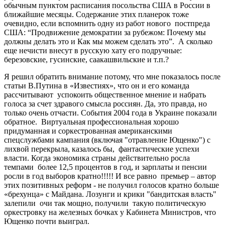
обычным пунктом расписания посольства США в России в
ближайшие месяцы. Содержание этих планерок тоже
очевидно, если вспомнить одну из работ нового постпреда
США: “Продвижение демократии за рубежом: Почему мы
должны делать это и Как мы можем сделать это”. А сколько
еще нечисти внесут в русскую хату его подручные:
березовские, гусинские, саакашвильские и т.п.?
Я решил обратить внимание потому, что мне показалось после
статьи В.Путина в «Известиях», что он и его команда
рассчитывают успокоить общественное мнение и набрать
голоса за счет здравого смысла россиян. Да, это правда, но
только очень отчасти. События 2004 года в Украине показали
обратное. Виртуальная профессиональная хорошо
придуманная и соркестрованная американскими
спецслужбами кампания (включая "отравление Ющенко") с
лихвой перекрыла, казалось бы, фантастические успехи
власти. Когда экономика страны действительно росла
темпами более 12,5 процентов в год, и зарплаты и пенсии
росли в год выборов кратно!!!!! И все равно премьер – автор
этих позитивных реформ - не получил голосов кратно больше
«брехунца» с Майдана. Лозунги и крики "бандитская власть"
залепили очи так мощно, получили такую политическую
оркестровку на железных бочках у Кабинета Министров, что
Ющенко почти выиграл.