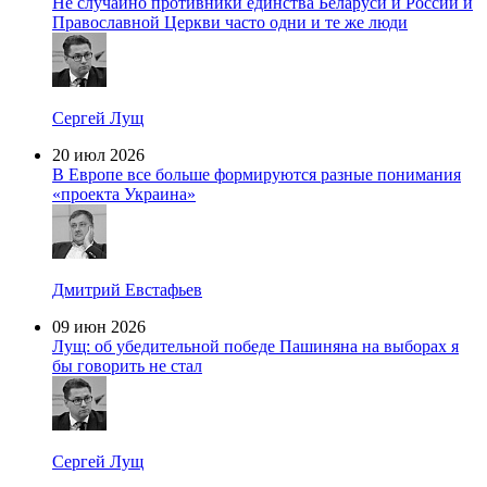
Не случайно противники единства Беларуси и России и
Православной Церкви часто одни и те же люди
Сергей Лущ
20 июл 2026
В Европе все больше формируются разные понимания
«проекта Украина»
Дмитрий Евстафьев
09 июн 2026
Лущ: об убедительной победе Пашиняна на выборах я
бы говорить не стал
Сергей Лущ