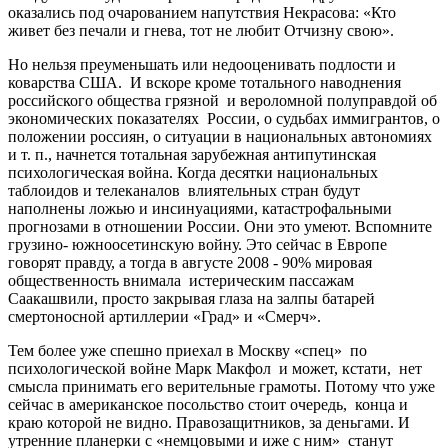
оказались под очарованием напутствия Некрасова: «Кто
живет без печали и гнева, тот не любит Отчизну свою».
Но нельзя преуменьшать или недооценивать подлости и
коварства США. И вскоре кроме тотального наводнения
российского общества грязной и вероломной полуправдой об
экономических показателях России, о судьбах иммигрантов, о
положении россиян, о ситуации в национальных автономиях
и т. п., начнется тотальная зарубежная антипутинская
психологическая война. Когда десятки национальных
таблоидов и телеканалов влиятельных стран будут
наполнены ложью и инсинуациями, катастрофальными
прогнозами в отношении России. Они это умеют. Вспомните
грузино- южноосетинскую войну. Это сейчас в Европе
говорят правду, а тогда в августе 2008 - 90% мировая
общественность внимала истерическим пассажам
Саакашвили, просто закрывая глаза на залпы батарей
смертоносной артиллерии «Град» и «Смерч».
Тем более уже спешно приехал в Москву «спец» по
психологической войне Марк Макфол и может, кстати, нет
смысла принимать его верительные грамоты. Потому что уже
сейчас в американское посольство стоит очередь, конца и
краю которой не видно. Правозащитников, за деньгами. И
утренние планерки с «немцовыми и иже с ним» станут