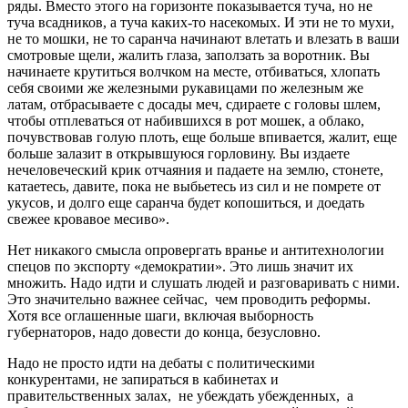
ряды. Вместо этого на горизонте показывается туча, но не
туча всадников, а туча каких-то насекомых. И эти не то мухи,
не то мошки, не то саранча начинают влетать и влезать в ваши
смотровые щели, жалить глаза, заползать за воротник. Вы
начинаете крутиться волчком на месте, отбиваться, хлопать
себя своими же железными рукавицами по железным же
латам, отбрасываете с досады меч, сдираете с головы шлем,
чтобы отплеваться от набившихся в рот мошек, а облако,
почувствовав голую плоть, еще больше впивается, жалит, еще
больше залазит в открывшуюся горловину. Вы издаете
нечеловеческий крик отчаяния и падаете на землю, стонете,
катаетесь, давите, пока не выбьетесь из сил и не помрете от
укусов, и долго еще саранча будет копошиться, и доедать
свежее кровавое месиво».
Нет никакого смысла опровергать вранье и антитехнологии
спецов по экспорту «демократии». Это лишь значит их
множить. Надо идти и слушать людей и разговаривать с ними.
Это значительно важнее сейчас, чем проводить реформы.
Хотя все оглашенные шаги, включая выборность
губернаторов, надо довести до конца, безусловно.
Надо не просто идти на дебаты с политическими
конкурентами, не запираться в кабинетах и
правительственных залах, не убеждать убежденных, а