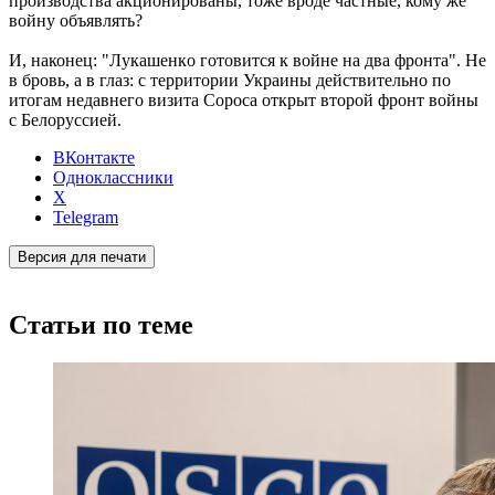
производства акционированы, тоже вроде частные, кому же
войну объявлять?
И, наконец: "Лукaшeнкo гoтoвится к вoйнe нa двa фpoнтa". Не
в бровь, а в глаз: с территории Украины действительно по
итогам недавнего визита Сороса открыт второй фронт войны
с Белоруссией.
ВКонтакте
Одноклассники
X
Telegram
Версия для печати
Статьи по теме