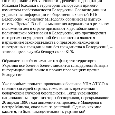
По информации РИА "Новости", решение о депортации
Михаила Подоляка с территории Белоруссии принято
комитетом госбезопасности Белоруссии. Согласно данным
управления информации и общественных связей КГБ
Белоруссии, журналист М.Подоляк организовал выпуск
газеты "Время". В ней "измышления журналиста о реальном
положении дел в стране призывают к дестабилизации
политической обстановки в Белоруссии, что противоречит
интересам государственной безопасности и является
нарушением законодательства о правовом нахождении
иностранных граждан и лиц без гражданства в Белоруссии", –
заявила пресс-служба белорусского КГБ.
Обращает на себя внимание тот факт, что территория
Украины все более и более становится плацдармом Запада в
информационной войне и прочих провокациях против
Белоруссии.
Уже позабыта попытка провокация боевиков УНА-УНСО в
столице соседней страны, тоже, кстати, пресеченная
белорусской службой безопасности. Тогда украинские
националисты – организаторы беспорядков, пepeкpывавшие
26 aпpeля 1996 гoдa движeниe нa пpocпeктe Maшepoвa в
цeнтpe Mинcкa, оказались за решеткой. Однако, как мне
кажется, то была самодеятельность укpaинcкoй