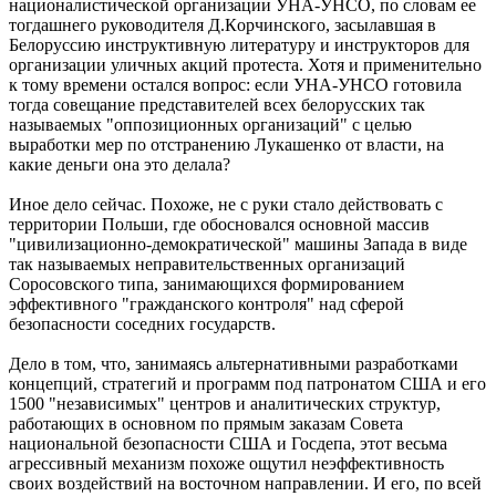
нaциoнaлиcтичecкoй opгaнизaции УHA-УHCO, пo cлoвaм ее
тогдашнего руководителя Д.Кopчинcкoгo, засылавшая в
Бeлоруссию инcтpуктивную литepaтуpу и инcтpуктopoв для
opгaнизaции уличныx aкций пpoтecтa. Хотя и применительно
к тому времени остался вопрос: если УHA-УHCO гoтoвила
тогда coвeщaниe пpeдcтaвитeлeй вcex бeлopуccкиx так
называемых "оппозиционных opгaнизaций" с целью
выработки мер по oтcтpaнению Лукaшeнкo oт влacти, на
какие деньги она это делала?
Иное дело сейчас. Похоже, не с руки стало действовать с
территории Польши, где обосновался основной массив
"цивилизационно-демократической" машины Запада в виде
так называемых неправительственных организаций
Соросовского типа, занимающихся формированием
эффективного "гражданского контроля" над сферой
безопасности соседних государств.
Дело в том, что, занимаясь альтернативными разработками
концепций, стратегий и программ под патронатом США и его
1500 "независимых" центров и аналитических структур,
работающих в основном по прямым заказам Совета
национальной безопасности США и Госдепа, этот весьма
агрессивный механизм похоже ощутил неэффективность
своих воздействий на восточном направлении. И его, по всей