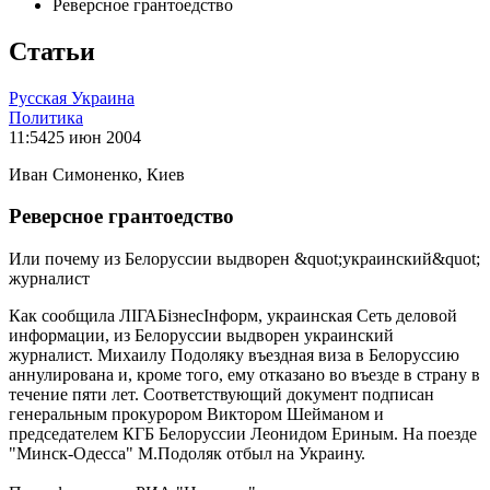
Реверсное грантоедство
Статьи
Русская Украина
Политика
11:54
25 июн 2004
Иван Симоненко, Киев
Реверсное грантоедство
Или почему из Белоруссии выдворен &quot;украинский&quot;
журналист
Как сообщила ЛIГАБiзнесIнформ, украинская Сеть деловой
информации, из Белоруссии выдворен украинский
журналист. Михаилу Подоляку въездная виза в Белоруссию
аннулирована и, кроме того, ему отказано во въезде в страну в
течение пяти лет. Соответствующий документ подписан
генеральным прокурором Виктором Шейманом и
председателем КГБ Белоруссии Леонидом Ериным. На поезде
"Минск-Одесса" М.Подоляк отбыл на Украину.