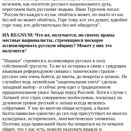
исчезнем, как носители русского национального духа,
перестанем быть русскими людьми. Иван Тургенев писал:
"Россия без каждого из нас обойтись может, но никто из нас
без неё не может обойтись. Горе тому, кто это думает, вдвойне
горе тому, кто действительно без неё обходится".
ИА REGNUM: Что же, получается, по-своему правы
местные националисты, стремящиеся поскорее
ассимилировать русскую общину? Может у них это
получится
?
"Нацики" стремятся к ассимиляции русских в силу
собственной трусости. Та же их истерика в связи с грядущим
языковым референдумом связана с паническим страхом -
русских они очень боятся, до икоты, до мокроты в штанах. Не
случайно ведь латвийская "национальная элита" сделала
западный выбор - и сейчас речь идет о традиционном
иррациональном ужасе Запада перед Россией. Хотя в случае с
Латвией этот страх совершенно необоснован, поскольку на
духовном уровне русский и латыш всегда являлись
собратьями. У нас во многом общая история, а былое
балтославянское единство до сих пор присутствует во многих
культурных, исторических, лингвистических элементах.
Поэтому, куда правильней было бы опираться на то немалое
общее, что у нас есть, нежели раздувать вражду и