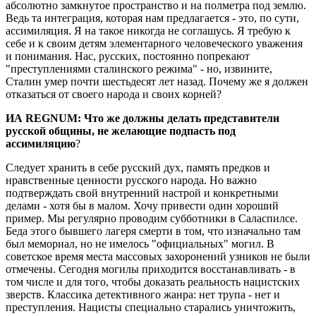
абсолютно замкнутое пространство и на полметра под землю.
Ведь та интеграция, которая нам предлагается - это, по сути,
ассимиляция. Я на такое никогда не соглашусь. Я требую к
себе и к своим детям элементарного человеческого уважения
и понимания. Нас, русских, постоянно попрекают
"преступлениями сталинского режима" - но, извините,
Сталин умер почти шестьдесят лет назад. Почему же я должен
отказаться от своего народа и своих корней?
ИА REGNUM: Что же должны делать представители
русской общины, не желающие подпасть под
ассимиляцию
?
Следует хранить в себе русский дух, память предков и
нравственные ценности русского народа. Но важно
подтверждать свой внутренний настрой и конкретными
делами - хотя бы в малом. Хочу привести один хороший
пример. Мы регулярно проводим субботники в Саласпилсе.
Беда этого бывшего лагеря смерти в том, что изначально там
был мемориал, но не имелось "официальных" могил. В
советское время места массовых захоронений узников не были
отмечены. Сегодня могилы приходится восстанавливать - в
том числе и для того, чтобы доказать реальность нацистских
зверств. Классика детективного жанра: нет трупа - нет и
преступления. Нацисты специально старались уничтожить,