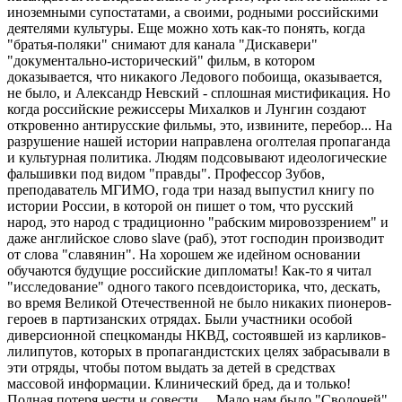
иноземными супостатами, а своими, родными российскими
деятелями культуры. Еще можно хоть как-то понять, когда
"братья-поляки" снимают для канала "Дискавери"
"документально-исторический" фильм, в котором
доказывается, что никакого Ледового побоища, оказывается,
не было, и Александр Невский - сплошная мистификация. Но
когда российские режиссеры Михалков и Лунгин создают
откровенно антирусские фильмы, это, извините, перебор... На
разрушение нашей истории направлена оголтелая пропаганда
и культурная политика. Людям подсовывают идеологические
фальшивки под видом "правды". Профессор Зубов,
преподаватель МГИМО, года три назад выпустил книгу по
истории России, в которой он пишет о том, что русский
народ, это народ с традиционно "рабским мировоззрением" и
даже английское слово slave (раб), этот господин производит
от слова "славянин". На хорошем же идейном основании
обучаются будущие российские дипломаты! Как-то я читал
"исследование" одного такого псевдоисторика, что, дескать,
во время Великой Отечественной не было никаких пионеров-
героев в партизанских отрядах. Были участники особой
диверсионной спецкоманды НКВД, состоявшей из карликов-
лилипутов, которых в пропагандистских целях забрасывали в
эти отряды, чтобы потом выдать за детей в средствах
массовой информации. Клинический бред, да и только!
Полная потеря чести и совести.... Мало нам было "Сволочей"