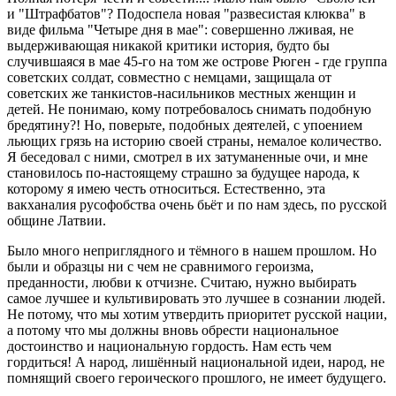
и "Штрафбатов"? Подоспела новая "развесистая клюква" в
виде фильма "Четыре дня в мае": совершенно лживая, не
выдерживающая никакой критики история, будто бы
случившаяся в мае 45-го на том же острове Рюген - где группа
советских солдат, совместно с немцами, защищала от
советских же танкистов-насильников местных женщин и
детей. Не понимаю, кому потребовалось снимать подобную
бредятину?! Но, поверьте, подобных деятелей, с упоением
льющих грязь на историю своей страны, немалое количество.
Я беседовал с ними, смотрел в их затуманенные очи, и мне
становилось по-настоящему страшно за будущее народа, к
которому я имею честь относиться. Естественно, эта
вакханалия русофобства очень бьёт и по нам здесь, по русской
общине Латвии.
Было много неприглядного и тёмного в нашем прошлом. Но
были и образцы ни с чем не сравнимого героизма,
преданности, любви к отчизне. Считаю, нужно выбирать
самое лучшее и культивировать это лучшее в сознании людей.
Не потому, что мы хотим утвердить приоритет русской нации,
а потому что мы должны вновь обрести национальное
достоинство и национальную гордость. Нам есть чем
гордиться! А народ, лишённый национальной идеи, народ, не
помнящий своего героического прошлого, не имеет будущего.