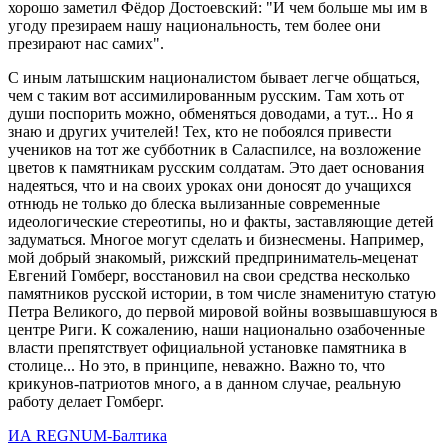
хорошо заметил Фёдор Достоевский: "И чем больше мы им в
угоду презираем нашу национальность, тем более они
презирают нас самих".
С иным латышским националистом бывает легче общаться,
чем с таким вот ассимилированным русским. Там хоть от
души поспорить можно, обменяться доводами, а тут... Но я
знаю и других учителей! Тех, кто не побоялся привести
учеников на тот же субботник в Саласпилсе, на возложение
цветов к памятникам русским солдатам. Это дает основания
надеяться, что и на своих уроках они доносят до учащихся
отнюдь не только до блеска вылизанные современные
идеологические стереотипы, но и факты, заставляющие детей
задуматься. Многое могут сделать и бизнесмены. Например,
мой добрый знакомый, рижский предприниматель-меценат
Евгений Гомберг, восстановил на свои средства несколько
памятников русской истории, в том числе знаменитую статую
Петра Великого, до первой мировой войны возвышавшуюся в
центре Риги. К сожалению, наши национально озабоченные
власти препятствует официальной установке памятника в
столице... Но это, в принципе, неважно. Важно то, что
крикунов-патриотов много, а в данном случае, реальную
работу делает Гомберг.
ИА REGNUM-Балтика