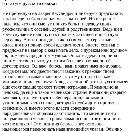
о статусе русского языка
?
Не претендую на лавры Кассандры и не берусь предсказать,
как поведет себя основная масса латышей. Но искренне
надеюсь, что они смогут понять боль и надежду своих
русскоязычных соседей, друзей и родственников. Ведь ни в
коем случае не надо путать простых латышей и властную
верхушку. А вот последняя как раз внушает серьезные
опасения по поводу своей адекватности. Знаете, если мне
предложат на выбор с кем иметь дело, с дураком или жуликом
- я, пожалуй, предпочту жулика. Он хоть адекватен, чётко
понимает свою выгоду и с ним больше возможностей
договориться. Однако, боюсь, нами правят именно дураки.
Когда без малого двести тысяч законных граждан твоей
страны высказывают мнение - к этому стоило бы, как
минимум, прислушаться. А ведь за спиной этих двухсот тысяч
еще стоят свыше трехсот тысяч неграждан. Полмиллиона
человек, да еще в такой маленькой стране! Когда они открыто
заявляют, что чувствуют себя неравноправными и
угнетенными - это сигнал, который необходимо принять к
сведению. А вместо этого власти совершенно
парадоксальным образом дают понять, что мнение этого
полумиллиона человек гроша ломаного не стоит, они ни на
что не влияют! Это позиция безмозглого остолопа,
надеющегося перекричать надвигающийся ураган. Обычно