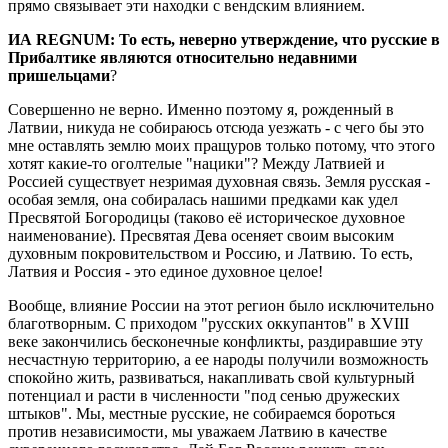
прямо связывает эти находки с вендским влиянием.
ИА REGNUM: То есть, неверно утверждение, что русские в
Прибалтике являются относительно недавними
пришельцами
?
Совершенно не верно. Именно поэтому я, рожденный в
Латвии, никуда не собираюсь отсюда уезжать - с чего бы это
мне оставлять землю моих пращуров только потому, что этого
хотят какие-то оголтелые "нацики"? Между Латвией и
Россией существует незримая духовная связь. Земля русская -
особая земля, она собиралась нашими предками как удел
Пресвятой Богородицы (таково её историческое духовное
наименование). Пресвятая Дева осеняет своим высоким
духовным покровительством и Россию, и Латвию. То есть,
Латвия и Россия - это единое духовное целое!
Вообще, влияние России на этот регион было исключительно
благотворным. С приходом "русских оккупантов" в XVIII
веке закончились бесконечные конфликты, раздиравшие эту
несчастную территорию, а ее народы получили возможность
спокойно жить, развиваться, накапливать свой культурный
потенциал и расти в численности "под сенью дружеских
штыков". Мы, местные русские, не собираемся бороться
против независимости, мы уважаем Латвию в качестве