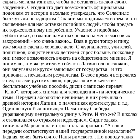
скрыть могилы узников, чтобы не оставлять следов своих
злодеяний. Сегодня это дает возможность официальным
подонкам от истории нахально утверждать, что Саласпилс
был чуть ли не курортом. Так вот, мы поднимаем из земли эти
священные для нас останки погибших людей, чтобы предать
их торжественному погребению. Участие в подобных
субботниках, создание памятных знаков на месте массовых
захоронений - это очень важно... Взяв в руки топор и пилу,
уже можно сделать хорошее дело. С журналистов, учителей,
политиков, общественных деятелей спрос больше, поскольку
они имеют возможность влиять на общественное мнение. Я
понимаю, тем же учителям сейчас в Латвии очень сложно,
они запуганы и кругом зависимы от государства - и это
приводит к печальным результатам. В свое время я встречался
с педагогами русских школ, предлагал им в качестве
бесплатных учебных пособий, диски с записью передач
"Клио", которые я снимал для телевидения - на исторические
темы. Передачи абсолютно невинные, в них речь шла о
древней истории Латвии, о памятниках архитектуры и т.д.
Один выпуск был посвящен Памятнику Свободы,
украшающему центральную улицу в Риге. И что же? В школах
я сталкивался со страхом и недоверием. Сидит эдакая
типичная Марьиванна и строго так вопрошает: "А ваши
передачи соответствуют нашей государственной идеологии?"
Бедная, хочет быть святее Папы римского... По поводу таких