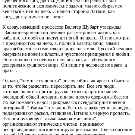
суверенного государства. Дай Бог России решить свои
политические и экономические задачи, мы не собираемся
вешаться к ней на шею. С нашей стороны Латвии, как
государству, ничего не грозит.
К слову, немецкий профессор Вальтер Шубарт утверждал:
"Западноевропейский человек рассматривает жизнь, как
рабыню, которой он наступил ногой на шею... Он не смотрит
с преданностью на небо, а, полный властолюбия, злыми
враждебными глазами глядит вниз, на землю. Русский человек
одержим не волей к власти, а чувством примирения и любви.
Он исполнен не гневом и ненавистью, а глубочайшим
доверием к сущности мира. Он видит в человеке не врага, а
брата".
Однако, "тёмные сущности" не случайно так яростно бьются
за то, чтобы разделить, перессорить нас. Все эти люди,
которые борются против русского языка, против нашей
очевидной общей истории, они же просто одержимы бесами.
Их же пожалеть надо! Прикрываясь псевдопатриотической
риторикой, "тёмные" отчаянно бьются за разделение народов,
поддерживают раскол, сталкивая Латвию в чёрную пропасть.
Это они руководят "языковыми комиссиями",
организовывают этнические чистки, принимают
несправедливые, дискриминирующие законы. Только насилие
и злоба! В своих поступках они руководствуются