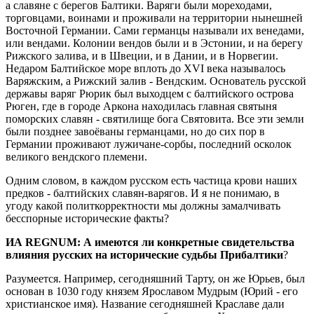
а славяне с берегов Балтики. Варяги были мореходами,
торговцами, воинами и проживали на территории нынешней
Восточной Германии. Сами германцы называли их венедами,
или вендами. Колонии вендов были и в Эстонии, и на берегу
Рижского залива, и в Швеции, и в Дании, и в Норвегии.
Недаром Балтийское море вплоть до XVI века называлось
Варяжским, а Рижский залив - Вендским. Основатель русской
державы варяг Рюрик был выходцем с балтийского острова
Рюген, где в городе Аркона находилась главная святыня
поморских славян - святилище бога Святовита. Все эти земли
были позднее завоёваны германцами, но до сих пор в
Германии проживают лужичане-сорбы, последний осколок
великого вендского племени.
Одним словом, в каждом русском есть частица крови наших
предков - балтийских славян-варягов. И я не понимаю, в
угоду какой политкорректности мы должны замалчивать
бесспорные исторические факты?
ИА REGNUM: А имеются ли конкретные свидетельства
влияния русских на исторические судьбы Прибалтики
?
Разумеется. Например, сегодняшний Тарту, он же Юрьев, был
основан в 1030 году князем Ярославом Мудрым (Юрий - его
христианское имя). Название сегодняшней Краславе дали