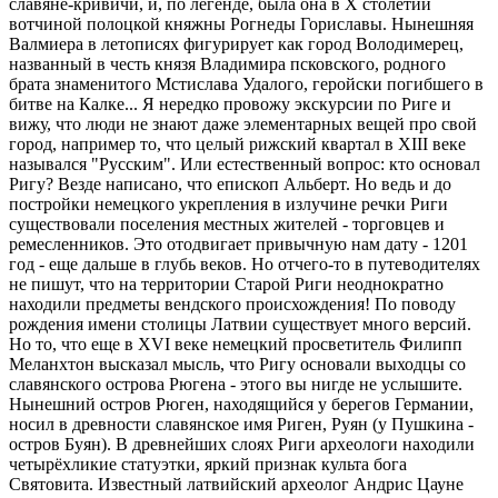
славяне-кривичи, и, по легенде, была она в Х столетии
вотчиной полоцкой княжны Рогнеды Гориславы. Нынешняя
Валмиера в летописях фигурирует как город Володимерец,
названный в честь князя Владимира псковского, родного
брата знаменитого Мстислава Удалого, геройски погибшего в
битве на Калке... Я нередко провожу экскурсии по Риге и
вижу, что люди не знают даже элементарных вещей про свой
город, например то, что целый рижский квартал в XIII веке
назывался "Русским". Или естественный вопрос: кто основал
Ригу? Везде написано, что епископ Альберт. Но ведь и до
постройки немецкого укрепления в излучине речки Риги
существовали поселения местных жителей - торговцев и
ремесленников. Это отодвигает привычную нам дату - 1201
год - еще дальше в глубь веков. Но отчего-то в путеводителях
не пишут, что на территории Старой Риги неоднократно
находили предметы вендского происхождения! По поводу
рождения имени столицы Латвии существует много версий.
Но то, что еще в XVI веке немецкий просветитель Филипп
Меланхтон высказал мысль, что Ригу основали выходцы со
славянского острова Рюгена - этого вы нигде не услышите.
Нынешний остров Рюген, находящийся у берегов Германии,
носил в древности славянское имя Риген, Руян (у Пушкина -
остров Буян). В древнейших слоях Риги археологи находили
четырёхликие статуэтки, яркий признак культа бога
Святовита. Известный латвийский археолог Андрис Цауне