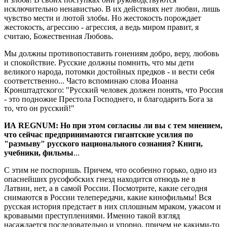
исключительно ненавистью. В их действиях нет любви, лишь
чувство мести и лютой злобы. Но жестокость порождает
жестокость, агрессию - агрессия, а ведь миром правит, я
считаю, Божественная Любовь.
Мы должны противопоставить гонениям добро, веру, любовь
и спокойствие. Русские должны помнить, что мы дети
великого народа, потомки достойных предков - и вести себя
соответственно... Часто вспоминаю слова Иоанна
Кронштадтского: "Русский человек должен понять, что Россия
- это подножие Престола Господнего, и благодарить Бога за
то, что он русский!"
ИА REGNUM: Но при этом согласны ли вы с тем мнением,
что сейчас предпринимаются гигантские усилия по
"размыву" русского национального сознания? Книги,
учебники, фильмы
...
С этим не поспоришь. Причем, что особенно горько, одно из
опаснейших русофобских гнезд находится отнюдь не в
Латвии, нет, а в самой России. Посмотрите, какие сегодня
снимаются в России телепередачи, какие кинофильмы! Вся
русская история предстает в них сплошным мраком, ужасом и
кровавыми преступлениями. Именно такой взгляд
насаждается последовательно и упорно, причем не какими-то