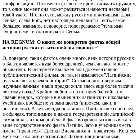
конфронтацию. Потому что, если все время сжимать пружину,
то в один момент она может разжаться и нанести неслабый
такой удар... Но, по сути, между русскими и латышами даже
сейчас, слава Богу, нет настоящей ненависти - есть, самое
большее, взаимное недоверие, подогреваемое "тёмными
сущностями" из латвийского Сейма.
ИА REGNUM: О каких же конкретно фактах общей
истории русских и латышей вы говорите
?
О, поверьте, таких фактов очень много, ведь история русских
в Балтии является куда более древней, чем считают многие
обыватели. В интернете выложен мой документально-
публицистический фильм, он так и называется "Латвийские
русские: десять веков истории". Согласно достоверным
научным данным, наши предки жили здесь еще более тысячи
лет тому назад! Крайне любопытна история балтийских
славян вендов, которые в нынешних латвийских школьных
учебниках вообще не упоминаются (впрочем, как и в
российских). А ведь венды оставили в Прибалтике свой след
в обычаях, топонимике и даже в государственной латвийской
символике - их красно-белый флаг возродился сквозь века в
виде государственного флага Латвии. Зато в учебниках есть
имена "правителя" Ерсики Висвалдиса и "правителя" Кокнесе
Ветсеке - оба они считаются в Латвии национальными