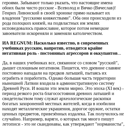
героями. Забывают только указать, что настоящие имена
обоих были чисто русские - Всеволод и Вячко (Вячеслав)!
Генрих Ливонский в своей хронике прямо называет их
владения "русскими княжествами". Оба они происходили из
рода полоцких князей, на подвластных им землях
исповедовалось православие, которое потом немецкие
завоеватели искореняли и заменяли католичеством.
ИА REGNUM: Насколько известно, в современных
учебниках русским, напротив, отводится крайне
негативная роль - постоянных агрессоров и оккупантов
...
Да, в наших учебниках все, связанное со словом "русский",
дышит сплошным негативом. Пишется, что древние славяне
постоянно нападали на предков латышей, пытаясь их
ограбить и поработить. Однако большая часть территории
нынешней Латвии входила в административную систему
Древней Руси. И вошли эти земли мирно. Это эпоха (XI век) -
период резкого роста благосостояния древних латышей и
свидетельством тому служат археологические раскопки
богатых захоронений местных жителей, когда в изобилии
находят металлические украшения, дорогое оружие, остатки
ценных предметов, привезённых издалека. Так получилось не
случайно. Например, варяги, о которых так много пишут
летописи - это не скандинавы, как утверждают "норманисты",