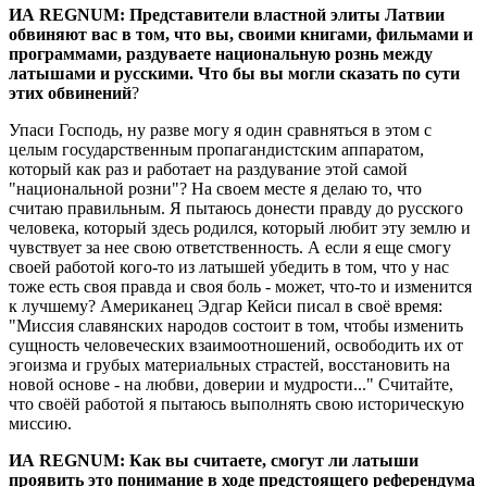
ИА REGNUM: Представители властной элиты Латвии
обвиняют вас в том, что вы, своими книгами, фильмами и
программами, раздуваете национальную рознь между
латышами и русскими. Что бы вы могли сказать по сути
этих обвинений
?
Упаси Господь, ну разве могу я один сравняться в этом с
целым государственным пропагандистским аппаратом,
который как раз и работает на раздувание этой самой
"национальной розни"? На своем месте я делаю то, что
считаю правильным. Я пытаюсь донести правду до русского
человека, который здесь родился, который любит эту землю и
чувствует за нее свою ответственность. А если я еще смогу
своей работой кого-то из латышей убедить в том, что у нас
тоже есть своя правда и своя боль - может, что-то и изменится
к лучшему? Американец Эдгар Кейси писал в своё время:
"Миссия славянских народов состоит в том, чтобы изменить
сущность человеческих взаимоотношений, освободить их от
эгоизма и грубых материальных страстей, восстановить на
новой основе - на любви, доверии и мудрости..." Считайте,
что своёй работой я пытаюсь выполнять свою историческую
миссию.
ИА REGNUM: Как вы считаете, смогут ли латыши
проявить это понимание в ходе предстоящего референдума