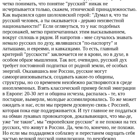
четко понимать, что понятие "русский" никак не
исчерпывается только, скажем, этнической принадлежностью.
Как выразился один шолоховский герой: "Думал я, что ты
русский человек, а ты оказывается - дерьмо неизвестной
национальности!" Если оглянуться, то у нас подобных
персонажей, метко припечатанных этим высказыванием,
вокруг сплошь и рядом. И напротив - мне случалось знавать
немало русских по духу, являвшихся "по-паспорту" и
латышами, и евреями, и кавказцами. То есть, главный
критерий "русскости" заключается не в крови, но в духе, в
особом образе мышления. Так вот, очевидно, русский дух
требует постоянной подпитки от родной земли, её особых
энергий. Оказавшись вне России, русские могут
самоорганизовываться, создавать какие-то общины,
структуры, но со временем неизбежно растворяются в среде
иноплеменных. Взять классический пример белой эмиграции
в Европе: 20-30 лет и община исчезла, распалась - те, кто
постарше, вымерли, молодые ассимилировались. То же может
ожидать и нас, если мы прервем духовную связь с Россией,
которая пока еще поддерживается. И тут главное не поддаться
на обман лукавых провокаторов, доказывающих, что мы-де,
уже "не такие", мы "европейские русские" и не похожи на тех
русских, что живут в России. Да, чем-то, конечно, не похожи.
Но если мы поддадимся соблазну и перестанем ощущать себя
частью великой русской цивилизации, то неизбежно