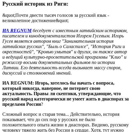
Русский историк из Риги:
&quot;Почти двести тысяч голосов за русский язык -
великолепное достижение&quot;
ИА REGNUM
беседует с известным латвийским историком,
писателем и кинодокументалистом Игорем Гусевым. Игорь
Гусев является автором книг "Занимательная история
латвийских русских", "Быль о Саласпилсе", "История Риги и
окрестностей", "Кровью умытая" и других, он также автор
и ведущий культурно-просветительской программы "Клио" и
режиссер восьми документальных фильмов по истории
Латвии. Его деятельность всегда вызывает массу споров,
дискуссий и столкновений мнений
.
ИА REGNUM: Игорь, хотелось бы начать с вопроса,
который никогда, наверное, не потеряет свою
актуальность. Правы ли скептики, утверждающие, что
русский народ категорически не умеет жить в диаспорах за
пределами России
?
Сложный вопрос и старая тема... Действительно, история
показывает, что до сих пор у русских не было
положительного опыта жизни в диаспорах. Видимо, русскому
человеку тяжело жить без России в сердце. Хотя, тут нужно