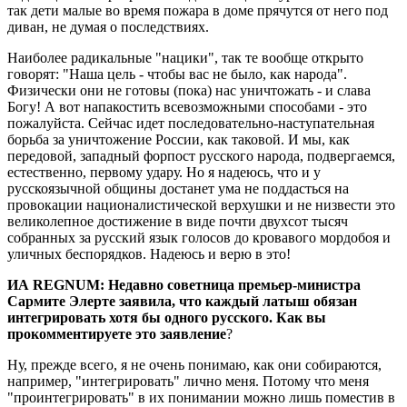
так дети малые во время пожара в доме прячутся от него под
диван, не думая о последствиях.
Наиболее радикальные "нацики", так те вообще открыто
говорят: "Наша цель - чтобы вас не было, как народа".
Физически они не готовы (пока) нас уничтожать - и слава
Богу! А вот напакостить всевозможными способами - это
пожалуйста. Сейчас идет последовательно-наступательная
борьба за уничтожение России, как таковой. И мы, как
передовой, западный форпост русского народа, подвергаемся,
естественно, первому удару. Но я надеюсь, что и у
русскоязычной общины достанет ума не поддасться на
провокации националистической верхушки и не низвести это
великолепное достижение в виде почти двухсот тысяч
собранных за русский язык голосов до кровавого мордобоя и
уличных беспорядков. Надеюсь и верю в это!
ИА REGNUM: Недавно советница премьер-министра
Сармите Элерте заявила, что каждый латыш обязан
интегрировать хотя бы одного русского. Как вы
прокомментируете это заявление
?
Ну, прежде всего, я не очень понимаю, как они собираются,
например, "интегрировать" лично меня. Потому что меня
"проинтегрировать" в их понимании можно лишь поместив в