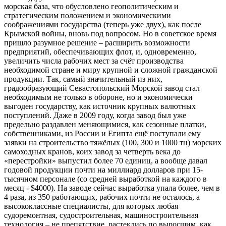
морская база, что обусловлено геополитическим и
стратегическим положением и экономическими
соображениями государства (теперь уже двух), как после
Крымской войны, вновь под вопросом. Но в советское время
пришло разумное решение – расширить возможности
предприятий, обеспечивающих флот, и, одновременно,
увеличить числа рабочих мест за счёт производства
необходимой стране и миру крупной и сложной гражданской
продукции. Так, самый значительный из них,
градообразующий Севастопольский Морской завод стал
необходимым не только в обороне, но и экономически
выгоден государству, как источник крупных валютных
поступлений. Даже в 2009 году, когда завод был уже
предельно раздавлен меняющимися, как сезонные платки,
собственниками, из России и Египта ещё поступали ему
заявки на строительство тяжёлых (100, 300 и 1000 тн) морских
самоходных кранов, коих завод за четверть века до
«перестройки» выпустил более 70 единиц, а вообще давал
годовой продукции почти на миллиард долларов при 15-
тысячном персонале (со средней выработкой на каждого в
месяц - $4000). На заводе сейчас выработка упала более, чем в
4 раза, из 350 работающих, рабочих почти не осталось, а
высококлассные специалисты, для которых любая
судоремонтная, судостроительная, машиностроительная
технология – не препятствие, растеклись по выросшим, как