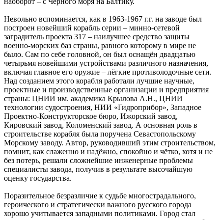
наоборот – с Чёрного моря на Балтику.
Невольно вспоминается, как в 1963-1967 г.г. на заводе был
построен новейший корабль серии – минно-сетевой
заградитель проекта 317 – наилучшее средство защиты
военно-морских баз страны, равного которому в мире не
было. Сам по себе головной, он был оснащён двадцатью
четырьмя новейшими устройствами различного назначения,
включая главное его оружие – лёгкие противолодочные сети.
Над созданием этого корабля работали лучшие научные,
проектные и производственные организации и предприятия
страны: ЦНИИ им. академика Крылова А.Н., ЦНИИ
технологии судостроения, НИИ «Гидроприбор», Западное
Проектно-Конструкторское бюро, Ижорский завод,
Кировский завод, Коломенский завод. А основная роль в
строительстве корабля была поручена Севастопольскому
Морскому заводу. Автор, руководивший этим строительством,
помнит, как слаженно и надёжно, спокойно и чётко, хотя и не
без потерь, решали сложнейшие инженерные проблемы
специалисты завода, получив в результате высочайшую
оценку государства.
Поразительное безразличие к судьбе многострадального,
героического и стратегически важного русского города
хорошо учитывается западными политиками. Город стал