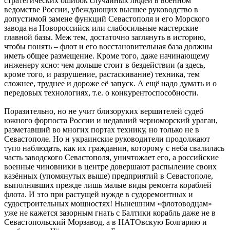
стратегических ошибок случайных людей в военном
ведомстве России, убеждающих высшее руководство в
допустимой замене функций Севастополя и его Морского
завода на Новороссийск или слабосильные мастерские
главной базы. Меж тем, достаточно заглянуть в историю,
чтобы понять – флот и его восстановительная база должны
иметь общее размещение. Кроме того, даже начинающему
инженеру ясно: чем дольше стоит в бездействии (а здесь,
кроме того, и разрушение, растаскивание) техника, тем
сложнее, труднее и дороже её запуск. А ещё надо думать и о
передовых технологиях, т.е. о конкурентоспособности.
Поразительно, но не учит близоруких вершителей судеб
южного форпоста России и недавний черноморский ураган,
разметавший во многих портах технику, но только не в
Севастополе. Но н украинские руководители продолжают
тупо наблюдать, как их гражданин, которому с неба свалилась
часть заводского Севастополя, уничтожает его, а российские
военные чиновники в центре довершают распыление своих
казённых (упомянутых выше) предприятий в Севастополе,
выполнявших прежде лишь малые виды ремонта кораблей
флота. И это при растущей нужде в судоремонтных и
судостроительных мощностях! Нынешним «флотоводцам»
уже не кажется зазорным гнать с Балтики корабль даже не в
Севастопольский Морзавод, а в НАТОвскую Болгарию и