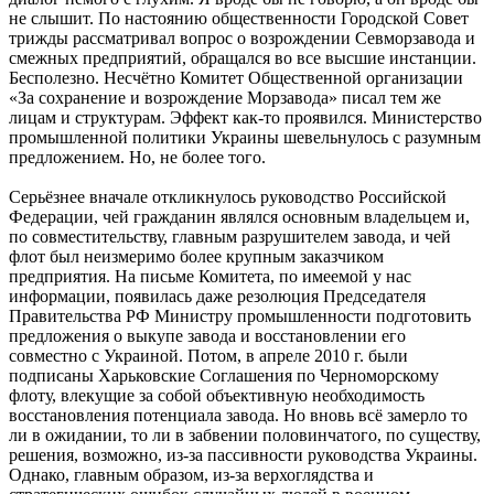
не слышит. По настоянию общественности Городской Совет
трижды рассматривал вопрос о возрождении Севморзавода и
смежных предприятий, обращался во все высшие инстанции.
Бесполезно. Несчётно Комитет Общественной организации
«За сохранение и возрождение Морзавода» писал тем же
лицам и структурам. Эффект как-то проявился. Министерство
промышленной политики Украины шевельнулось с разумным
предложением. Но, не более того.
Серьёзнее вначале откликнулось руководство Российской
Федерации, чей гражданин являлся основным владельцем и,
по совместительству, главным разрушителем завода, и чей
флот был неизмеримо более крупным заказчиком
предприятия. На письме Комитета, по имеемой у нас
информации, появилась даже резолюция Председателя
Правительства РФ Министру промышленности подготовить
предложения о выкупе завода и восстановлении его
совместно с Украиной. Потом, в апреле 2010 г. были
подписаны Харьковские Соглашения по Черноморскому
флоту, влекущие за собой объективную необходимость
восстановления потенциала завода. Но вновь всё замерло то
ли в ожидании, то ли в забвении половинчатого, по существу,
решения, возможно, из-за пассивности руководства Украины.
Однако, главным образом, из-за верхоглядства и