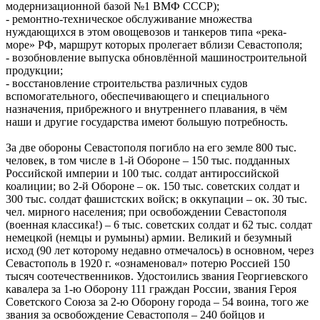
модернизационной базой №1 ВМФ СССР);
- ремонтно-техническое обслуживание множества
нуждающихся в этом овощевозов и танкеров типа «река-
море» РФ, маршрут которых пролегает вблизи Севастополя;
- возобновление выпуска обновлённой машиностроительной
продукции;
- восстановление строительства различных судов
вспомогательного, обеспечивающего и специального
назначения, прибрежного и внутреннего плавания, в чём
наши и другие государства имеют большую потребность.
За две обороны Севастополя погибло на его земле 800 тыс.
человек, в том числе в 1-й Обороне – 150 тыс. подданных
Российской империи и 100 тыс. солдат антироссийской
коалиции; во 2-й Обороне – ок. 150 тыс. советских солдат и
300 тыс. солдат фашистских войск; в оккупации – ок. 30 тыс.
чел. мирного населения; при освобождении Севастополя
(военная классика!) – 6 тыс. советских солдат и 62 тыс. солдат
немецкой (немцы и румыны) армии. Великий и безумный
исход (90 лет которому недавно отмечалось) в основном, через
Севастополь в 1920 г. «ознаменовал» потерю Россией 150
тысяч соотечественников. Удостоились звания Георгиевского
кавалера за 1-ю Оборону 111 граждан России, звания Героя
Советского Союза за 2-ю Оборону города – 54 воина, того же
звания за освобождение Севастополя – 240 бойцов и