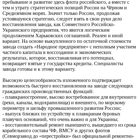
пребывание и развитие здесь флота российского, а вместе с
тем и утрату стратегических позиций России на Чёрном и
Средиземном морях. Значит только России, продолжая
устоявшуюся стратегию, следует взять в свои руки дело
восстановления завода, как Совместного Российско-
Украинского предприятия, что явится логическим
продолжением Харьковских соглашений. Реален и иной
вариант. На основе выкупленного по остаточной стоимости
завода создать «Народное предприятие» с неполным участием
частного капитала в воссоздании и экономических
результатах, которое, восстанавливая его потенциал,
возвращает взятые у государства кредиты. Специалисты
завода готовы и к этому варианту.
Высокую целесообразность изложенного подтверждает
возможность быстрого восстановления на заводе следующих
гражданских производственных функций:
- плавкраностроение, высоко востребованное для внутреннего
(реки, каналы, водохранилища) и внешнего, по морскому
периметру и шельфу промышленного развития России;
- выпуск близких по устройству к плавкранам буровых
плавучих оснований, что очень важно и для Украины;
- восстановительный ремонт нынешнего, вышедшего из срока
корабельного состава ЧФ, ВМСУ и других флотов
(Севморзавод до «перестройки» был официальной ремонтно-