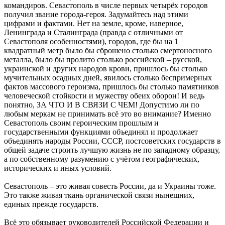
командиров. Севастополь в числе первых четырёх городов
получил звание города-героя. Задумайтесь над этими
цифрами и фактами. Нет на земле, кроме, наверное,
Ленинграда и Сталинграда (правда с отличными от
Севастополя особенностями), городов, где бы на 1
квадратный метр было бы сброшено столько смертоносного
металла, было бы пролито столько российской – русской,
украинской и других народов крови, пришлось бы столько
мучительных осадных дней, явилось столько беспримерных
фактов массового героизма, пришлось бы столько памятников
человеческой стойкости и мужеству обеих оборон! И ведь
понятно, ЗА ЧТО И В СВЯЗИ С ЧЕМ! Допустимо ли по
любым меркам не принимать всё это во внимание? Именно
Севастополь своим героическим прошлым и
государственными функциями объединял и продолжает
объединять народы России, СССР, постсоветских государств в
общей задаче строить лучшую жизнь не по западному образцу,
а по собственному разумению с учётом географических,
исторических и иных условий.
Севастополь – это живая совесть России, да и Украины тоже.
Это также живая ткань органической связи нынешних,
единых прежде государств.
Всё это обязывает руководителей Российской Федерации и