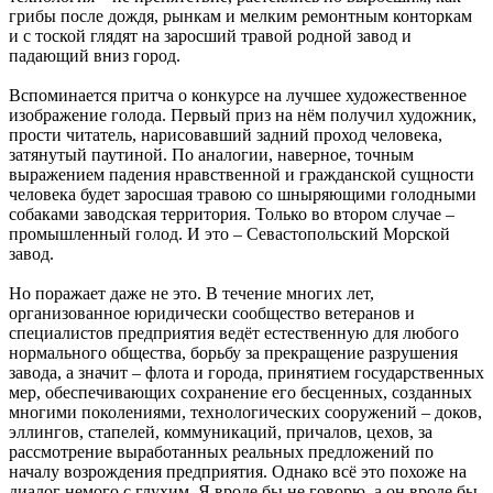
грибы после дождя, рынкам и мелким ремонтным конторкам
и с тоской глядят на заросший травой родной завод и
падающий вниз город.
Вспоминается притча о конкурсе на лучшее художественное
изображение голода. Первый приз на нём получил художник,
прости читатель, нарисовавший задний проход человека,
затянутый паутиной. По аналогии, наверное, точным
выражением падения нравственной и гражданской сущности
человека будет заросшая травою со шныряющими голодными
собаками заводская территория. Только во втором случае –
промышленный голод. И это – Севастопольский Морской
завод.
Но поражает даже не это. В течение многих лет,
организованное юридически сообщество ветеранов и
специалистов предприятия ведёт естественную для любого
нормального общества, борьбу за прекращение разрушения
завода, а значит – флота и города, принятием государственных
мер, обеспечивающих сохранение его бесценных, созданных
многими поколениями, технологических сооружений – доков,
эллингов, стапелей, коммуникаций, причалов, цехов, за
рассмотрение выработанных реальных предложений по
началу возрождения предприятия. Однако всё это похоже на
диалог немого с глухим. Я вроде бы не говорю, а он вроде бы