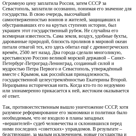
Огромную цену заплатила Россия, затем СССР за
Севастополь, заплатили осознанно, понимая его значение для
государства. В свою очередь, высочайшей
самоотверженностью воинов и жителей, защищавших и
обустраивавших его на крутых ступенях истории, был
украшен этот государственный рубеж. Не случайна его
всемирная известность. Сама земля, воздух, удобные бухты,
дарованные природой, близость проливов в мировой океан
питали отвагой тех, кто здесь обитал ещё с древнегреческих
времён, 2500 лет назад. Два города сделали многоликую,
крестьянскую Россию великой морской державой – Санкт-
Петербург-Петроград-Ленинград, созданный силой и
мудростью Петра Первого и Севастополь, утверждённый
вместе с Крымом, как российская принадлежность,
государственной целеустремлённостью Екатерины Второй.
Неразрывна историческая нить. Когда кто-то по недоумию
или злонамеренно прикасается к ней, жестоким оказывается
её ответ.
Так, противоестественным вышло уничтожение СССР, хотя
разумное реформирование его экономики и политики было
необходимым, что не входило в планы западных
«вершителей» судеб человечества и склонившихся перед
ними последних «советских» управдомов. В результате –
бедствующие, за малым исключением, новые государства и