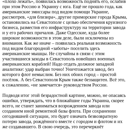
«плохо лежать», появилась возможность поднять его, ослабив
при этом Россию и Украину с юга. Ещё не прошло года, как
американские эмиссары под видом помощи Украине,
рассмотрев, «для близира», другие приморские города Крыма,
остановились на Севастополе с целью обеспечения круизного
бизнеса, разместив его инфраструктуру на территории завода
и у его рабочих причалов. Даже Одесские, куда более
широкие возможности в этом деле, были исключены из
внимания. Как же иначе – появилась реальная возможность
под видом благородной «заботы» поселить здесь
американские мышцы. Не случайны в связи с этим
участившиеся заходы в Севастополь новейших военных
американских кораблей! Надо отдать должное западной
аналитике: удар выбран точно! Уничтожается завод, без
которого флот немыслим. Без них обоих город – простой
посёлок. А без Севастополя Крым также беззащитен. Всё это,
к сожалению, «не замечается» руководством России.
Подводя итог этой безрадостной картине, можно, не опасаясь
ошибки, утверждать, что в ближайшие годы Украина, скорее
всего, не станет заниматься возрождением завода или
созданием иной ремонтной базы флота. При сохранении
сегодняшней ситуации, это будет означать безвозвратную
потерю завода, рождённого вместе с городом и флотом и их
же создававшего. В свою очередь, это перечеркнёт