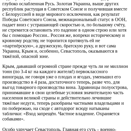
глубоко ослабленная Русь. Золотая Украина, выше других
республик растущая в Советском Союзе и получившая вместе
с Белоруссией в виде мирового исключения, как результат
Победы Советского Союза, межнациональный статус в ООН,
падает вниз с устрашающей скоростью и, по большому счёту,
не стремится остановить это падение в одном строю или хотя
бы с помощью России.. Россия же, вопреки историческому и
кровному родству, не торопится протянуть ей не
«партнёрскую», а дружескую, братскую руку, и вот сама
Украина, Крым и, особенно, Севастополь, оказываются в
тяжёлой, опасной зоне.
Крым, дававший огромной стране прежде чуть ли не миллион
тонн (по 3-4 кг на каждого жителя!) первоклассного
винограда, не говоря уже о плодах и ягодах, уменьшил его
производство в 4 раза, достаточного теперь, разве что, для
выгод товарного производства вина. Здравницы полуострова,
принимавшие в свои целебные условия значительную часть
населения великой страны и действительно лечившие
тяжёлые недуги, теперь разобраны частными владельцами и
по побережью, на сходе с автодорог всюду натыканы
таблички: «Вход запрещён. Частное владение. Охраняется
собаками».
Особо удручает Севастополь. Главная его суть – военно-