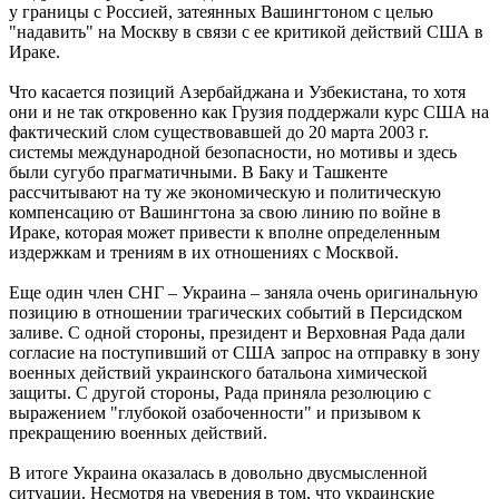
у границы с Россией, затеянных Вашингтоном с целью
"надавить" на Москву в связи с ее критикой действий США в
Ираке.
Что касается позиций Азербайджана и Узбекистана, то хотя
они и не так откровенно как Грузия поддержали курс США на
фактический слом существовавшей до 20 марта 2003 г.
системы международной безопасности, но мотивы и здесь
были сугубо прагматичными. В Баку и Ташкенте
рассчитывают на ту же экономическую и политическую
компенсацию от Вашингтона за свою линию по войне в
Ираке, которая может привести к вполне определенным
издержкам и трениям в их отношениях с Москвой.
Еще один член СНГ – Украина – заняла очень оригинальную
позицию в отношении трагических событий в Персидском
заливе. С одной стороны, президент и Верховная Рада дали
согласие на поступивший от США запрос на отправку в зону
военных действий украинского батальона химической
защиты. С другой стороны, Рада приняла резолюцию с
выражением "глубокой озабоченности" и призывом к
прекращению военных действий.
В итоге Украина оказалась в довольно двусмысленной
ситуации. Несмотря на уверения в том, что украинские