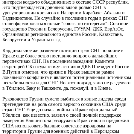
интересы когда-то объединенных в составе СССР республик.
Это подтверждается довольно вялой ролью СНГ в
урегулировании кризисов в Нагорном Карабахе, Абхазии и
Таджикистане. Не случайно в последние годы в рамках СНГ
стали формироваться новые "союзы по интересам": Союзное
государство России и Белоруссии, ГУУАМ, ДКБ, ЕврАзЭс,
Организация регионального единства России, Казахстана,
Белоруссии и Украины и т.д.
Кардинальное же различие позиций стран СНГ по войне в
Ираке еще более остро поставило вопрос о дальнейших
перспективах СНГ. На последнем заседании Комитета
секретарей СБ государств-участников ДКБ Президент России
В.Путин отметил, что кризис в Ираке вышел за рамки
локального конфликта и является потенциальным источником
нестабильности и для СНГ. Но этот подход, явно не разделяют
в Тбилиси, Баку и Ташкенте, да, пожалуй, и в Киеве.
Руководство Грузии сумело выбиться в явные лидеры среди
претендентов на роль самого верного союзника США среди
стран СНГ. Еще до начала войны в Ираке официальный
Тбилиси, как известно, заявил о своей полной поддержке
намерения Вашингтона разоружить Ирак силой и предложил
США использовать бывшие советские аэродромы на
территории Грузии для военных действий в Персидском