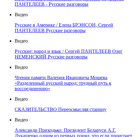
ПАНТЕЛЕЕВ - Русские разговоры
Видео
Русские в Америке / Елена БРЭНСОН, Сергей
ПАНТЕЛЕЕВ Русские разговоры
Видео
Русские: народ и язык / Сергей ПАНТЕЛЕЕВ Олег
НЕМЕНСКИЙ Русские разговоры
Видео
Чтения памяти Валерия Ивановича Мошева
«Разделенный русский народ: трудный путь к
воссоединению»
Видео
СКАЗИТЕЛЬСТВО Переосмысляя старину
Видео
Александр Приходько: Президент Беларуси А.Г.
Лукашенко одним из первых понял, что если проиграет