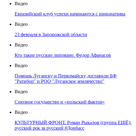
Видео
Евразийский клуб успехи начинаются с инициативы
Видео
23 февраля в Запорожской области
Видео
Кто такие русские липоване. Федор Афанасов
Видео
Помощь Луганску и Первомайску доставили БФ
"Ратибор" и РОО "Луганское землячество"
Видео
Союзное государство и «польский фактор»
Видео
КУЛЬТУРНЫЙ ФРОНТ. Роман Рыкалов (группа ЕЩЁ):
русский рок за русский #Донбасс