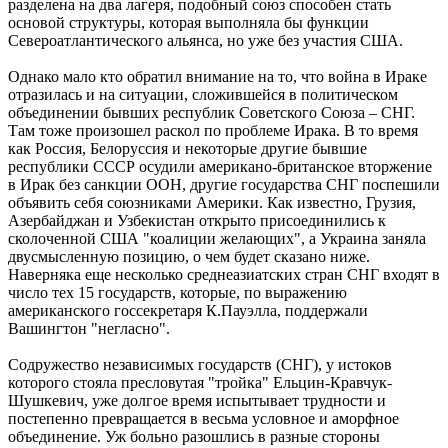
разделена на два лагеря, подобный союз способен стать
основой структуры, которая выполняла бы функции
Североатлантического альянса, но уже без участия США.
Однако мало кто обратил внимание на то, что война в Ираке
отразилась и на ситуации, сложившейся в политическом
объединении бывших республик Советского Союза – СНГ.
Там тоже произошел раскол по проблеме Ирака. В то время
как Россия, Белоруссия и некоторые другие бывшие
республики СССР осудили американо-британское вторжение
в Ирак без санкции ООН, другие государства СНГ поспешили
объявить себя союзниками Америки. Как известно, Грузия,
Азербайджан и Узбекистан открыто присоединились к
сколоченной США "коалиции желающих", а Украина заняла
двусмысленную позицию, о чем будет сказано ниже.
Наверняка еще несколько среднеазиатских стран СНГ входят в
число тех 15 государств, которые, по выражению
американского госсекретаря К.Пауэлла, поддержали
Вашингтон "негласно".
Содружество независимых государств (СНГ), у истоков
которого стояла пресловутая "тройка" Ельцин-Кравчук-
Шушкевич, уже долгое время испытывает трудности и
постепенно превращается в весьма условное и аморфное
объединение. Уж больно разошлись в разные стороны