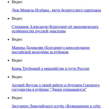
Видео
Дюк Мишель Нгебана - внук белорусского партизана
Видео
Степанюк Александр (Киргизия) об экономических
особенностях русской диаспоры
Видео
Марина Дадикозян (Болгария) о консолидации
российской молодёжи за рубежом
Видео
Князь Трубецкой о евразийстве и пути России
Видео
Андрей Якусик о своей работе и будущем Союзного
государства в рубрике "Двери открываются"
Видео
Заседание Ливадийского клуба «Возвращение к себе: