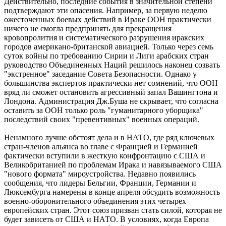
Действительно, последние события в значительной степени
подтверждают эти опасения. Например, за первую неделю
ожесточенных боевых действий в Ираке ООН практически
ничего не смогла предпринять для прекращения
кровопролития и систематического разрушения иракских
городов американо-британской авиацией. Только через семь
суток войны по требованию Сирии и Лиги арабских стран
руководство Объединенных Наций решилось наконец созвать
"экстренное" заседание Совета Безопасности. Однако у
большинства экспертов практически нет сомнений, что ООН
вряд ли сможет остановить агрессивный запал Вашингтона и
Лондона. Администрация Дж.Буша не скрывает, что согласна
оставить за ООН только роль "гуманитарного уборщика"
последствий своих "превентивных" военных операций.
Ненамного лучше обстоят дела и в НАТО, где ряд ключевых
стран-членов альянса во главе с Францией и Германией
фактически вступили в жесткую конфронтацию с США и
Великобританией по проблемам Ирака и навязываемого США
"нового формата" мироустройства. Недавно появились
сообщения, что лидеры Бельгии, Франции, Германии и
Люксембурга намерены в конце апреля обсудить возможность
военно-оборонительного объединения этих четырех
европейских стран. Этот союз призван стать силой, которая не
будет зависеть от США и НАТО. В условиях, когда Европа