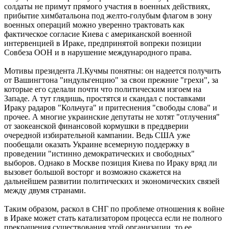
солдаты не примут прямого участия в военных действиях,
прибытие химбатальона под желто-голубым флагом в зону
военных операций можно уверенно трактовать как
фактическое согласие Киева с американской военной
интервенцией в Ираке, предпринятой вопреки позиции
Совбеза ООН и в нарушение международного права.
Мотивы президента Л.Кучмы понятны: он надеется получить
от Вашингтона "индульгенцию" за свои прежние "грехи", за
которые его сделали почти что политическим изгоем на
Западе. А тут глядишь, простятся и скандал с поставками
Ираку радаров "Кольчуга" и притеснения "свободы слова" и
прочее. А многие украинские депутаты не хотят "отлучения"
от заокеанской финансовой кормушки в преддверии
очередной избирательной кампании. Ведь США уже
пообещали оказать Украине всемерную поддержку в
проведении "истинно демократических и свободных"
выборов. Однако в Москве позиция Киева по Ираку вряд ли
вызовет большой восторг и возможно скажется на
дальнейшем развитии политических и экономических связей
между двумя странами.
Таким образом, раскол в СНГ по проблеме отношения к войне
в Ираке может стать катализатором процесса если не полного
прекращения существования этой организации, то ее