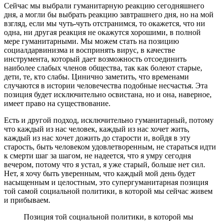
Сейчас мы выбрали гуманитарную реакцию сегодняшнего
дня, а могли бы выбрать реакцию завтрашнего дня, но на мой
взгляд, если мы чуть-чуть отстранимся, то окажется, что ни
одна, ни другая реакция не окажутся хорошими, в полной
мере гуманитарными. Мы можем стать на позицию
социалдарвинизма и воспринять вирус, в качестве
инструмента, который дает возможность отсоединить
наиболее слабых членов общества, так как болеют старые,
дети, те, кто слабы. Цинично заметить, что временами
случаются в истории человечества подобные несчастья. Эта
позиция будет исключительно освистана, но и она, наверное,
имеет право на существование.
Есть и другой подход, исключительно гуманитарный, потому
что каждый из нас человек, каждый из нас хочет жить,
каждый из нас хочет дожить до старости и, войдя в эту
старость, быть человеком удовлетворенным, не стараться идти
к смерти шаг за шагом, не надеется, что я умру сегодня
вечером, потому что я устал, я уже старый, больше нет сил.
Нет, я хочу быть уверенным, что каждый мой день будет
насыщенным и целостным, это супергуманитарная позиция
той самой социальной политики, в которой мы сейчас живем
и прибываем.
Позиция той социальной политики, в которой мы