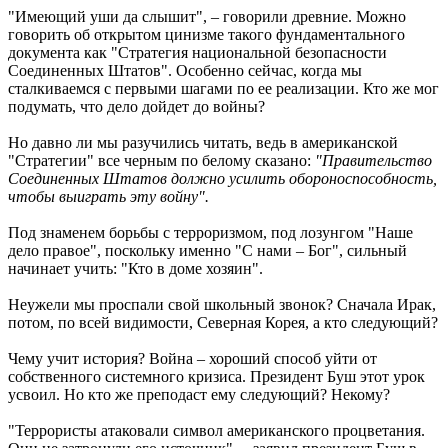
"Имеющий уши да слышит", – говорили древние. Можно
говорить об открытом цинизме такого фундаментального
документа как "Стратегия национальной безопасности
Соединенных Штатов". Особенно сейчас, когда мы
сталкиваемся с первыми шагами по ее реализации. Кто же мог
подумать, что дело дойдет до войны?
Но давно ли мы разучились читать, ведь в американской
"Стратегии" все черным по белому сказано:
"Правительство
Соединенных Штатов должно усилить обороноспособность,
чтобы выиграть эту войну".
Под знаменем борьбы с терроризмом, под лозунгом "Наше
дело правое", поскольку именно "С нами – Бог", сильный
начинает учить: "Кто в доме хозяин".
Неужели мы проспали свой школьный звонок? Сначала Ирак,
потом, по всей видимости, Северная Корея, а кто следующий?
Чему учит история? Война – хороший способ уйти от
собственного системного кризиса. Президент Буш этот урок
усвоил. Но кто же преподаст ему следующий? Некому?
"Террористы атаковали символ американского процветания.