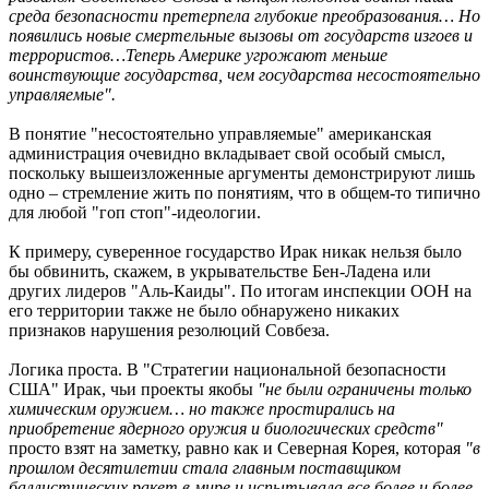
среда безопасности претерпела глубокие преобразования… Но
появились новые смертельные вызовы от государств изгоев и
террористов…Теперь Америке угрожают меньше
воинствующие государства, чем государства несостоятельно
управляемые".
В понятие "несостоятельно управляемые" американская
администрация очевидно вкладывает свой особый смысл,
поскольку вышеизложенные аргументы демонстрируют лишь
одно – стремление жить по понятиям, что в общем-то типично
для любой "гоп стоп"-идеологии.
К примеру, суверенное государство Ирак никак нельзя было
бы обвинить, скажем, в укрывательстве Бен-Ладена или
других лидеров "Аль-Каиды". По итогам инспекции ООН на
его территории также не было обнаружено никаких
признаков нарушения резолюций Совбеза.
Логика проста. В "Стратегии национальной безопасности
США" Ирак, чьи проекты якобы
"не были ограничены только
химическим оружием… но также простирались на
приобретение ядерного оружия и биологических средств"
просто взят на заметку, равно как и Северная Корея, которая
"в
прошлом десятилетии стала главным поставщиком
баллистических ракет в мире и испытывала все более и более