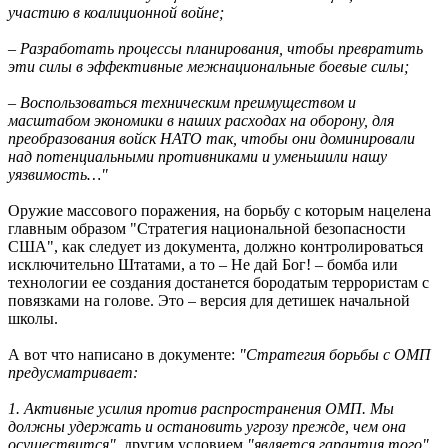
участию в коалиционной войне;
– Разработать процессы планирования, чтобы превратить
эти силы в эффективные межнациональные боевые силы;
– Воспользоваться техническим преимуществом и
масштабом экономики в наших расходах на оборону, для
преобразования войск НАТО так, чтобы они доминировали
над потенциальными противниками и уменьшили нашу
уязвимость…"
Оружие массового поражения, на борьбу с которым нацелена
главным образом "Стратегия национальной безопасности
США", как следует из документа, должно контролироваться
исключительно Штатами, а то – Не дай Бог! – бомба или
технологии ее создания достанется бородатым террористам с
повязками на голове. Это – версия для детишек начальной
школы.
А вот что написано в документе:
"Стратегия борьбы с ОМП
предусматривает:
1. Активные усилия против распространения ОМП. Мы
должны удержать и остановить угрозу прежде, чем она
осуществится",
другим условием
"является гарантия того"
,