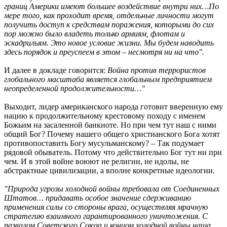
границ Америки имеют большее воздействие внутри них…По
мере того, как проходит время, отдельные личности могут
получить доступ к средствам поражения, которыми до сих
пор можно было владеть только армиям, флотам и
эскадрильям. Это новое условие жизни. Мы будем наводить
здесь порядок и преуспеем в этом – несмотря ни на что".
И далее в докладе говорится:
Война против террористов
глобального масштаба является глобальным предприятием
неопределенной продолжительности…"
Выходит, лидер американского народа готовит вверенную ему
нацию к продолжительному крестовому походу с именем
Божьим на засаленной банкноте. Но при чем тут наш с ними
общий Бог? Почему нашего общего христианского Бога хотят
противопоставить Богу мусульманскому? – Так подумает
рядовой обыватель. Потому что действительно Бог тут ни при
чем. И в этой войне воюют не религии, не идолы, не
абстрактные цивилизации, а вполне конкретные идеологии.
"Природа угрозы холодной войны требовала от Соединенных
Штатов… придавать особое значение сдерживанию
применения силы со стороны врага, осуществляя мрачную
стратегию взаимного гарантированного уничтожения. С
развалом Советского Союза и концом холодной войны наша