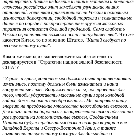
партнерство. Давнее недоверие к нашим мотивам и политике
ключевых российских элит замедляет улучшение наших
отношений. Нечеткая приверженность России к основным
ценностям демократии, свободной торговли и сомнительные
данные по борьбе с распространением оружия массового
поражения остается большой проблемой. Сама слабость
России ограничивает возможности сотрудничества".
Что же
касается Китая, то по мнению Штатов,
"Китай следует по
несовременному пути".
Какой же вывод из вышеизложенных обстоятельств
декларируется в "Стратегии национальной безопасности
США"?
"Угрозы и враги, которым мы должны были противостоять
изменились, поэтому должны были измениться и наши
вооруженные силы. Вооруженные силы, построенные для
того, чтобы удерживать массивные армии эры холодной
войны, должны быть преобразованы… Мы направим нашу
энергию на преодоление множества неожиданных вызовов…
Для того, чтобы бороться с неопределенностью и адекватно
реагировать на многочисленные вызовы, Соединенным
Штатам будут требоваться базы и позиции внутри и вне
Западной Европы и Северо-Восточной Азии, а также
соглашения по временному доступу для дальнейшего