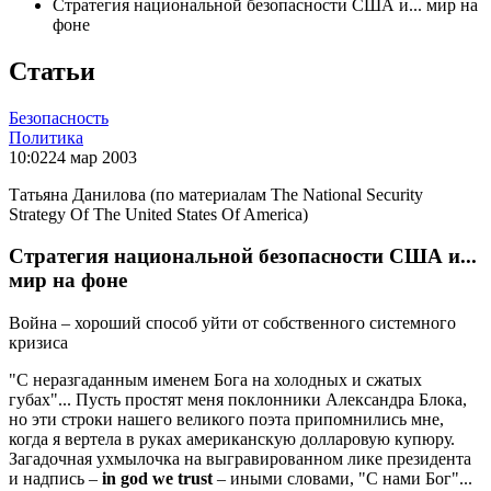
Стратегия национальной безопасности США и... мир на
фоне
Статьи
Безопасность
Политика
10:02
24 мар 2003
Татьяна Данилова (по материалам The National Security
Strategy Of The United States Of America)
Стратегия национальной безопасности США и...
мир на фоне
Война – хороший способ уйти от собственного системного
кризиса
"С неразгаданным именем Бога на холодных и сжатых
губах"... Пусть простят меня поклонники Александра Блока,
но эти строки нашего великого поэта припомнились мне,
когда я вертела в руках американскую долларовую купюру.
Загадочная ухмылочка на выгравированном лике президента
и надпись –
in god we trust
– иными словами, "С нами Бог"...