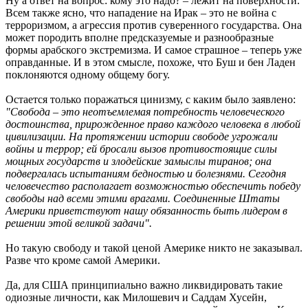
Ну а ответ на вопрос: кому это надо? – лежит на поверхности.
Всем также ясно, что нападение на Ирак – это не война с
терроризмом, а агрессия против суверенного государства. Она
может породить вполне предсказуемые и разнообразные
формы арабского экстремизма. И самое страшное – теперь уже
оправданные. И в этом смысле, похоже, что Буш и бен Ладен
поклоняются одному общему богу.
Остается только поражаться цинизму, с каким было заявлено:
"Свобода – это неотъемлемая потребность человеческого
достоинства, прирожденное право каждого человека в любой
цивилизации. На протяжении истории свободе угрожали
войны и террор; ей бросали вызов противостоящие силы
мощных государств и злодейские замыслы тиранов; она
подвергалась испытаниям бедностью и болезнями. Сегодня
человечество располагает возможностью обеспечить победу
свободы над всеми этими врагами. Соединенные Штаты
Америки приветствуют нашу обязанность быть лидером в
решении этой великой задачи".
Но такую свободу и такой ценой Америке никто не заказывал.
Разве что кроме самой Америки.
Да, для США принципиально важно ликвидировать такие
одиозные личности, как Милошевич и Саддам Хусейн,