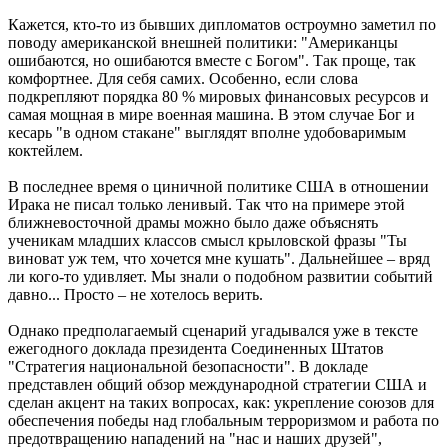
Кажется, кто-то из бывших дипломатов остроумно заметил по
поводу американской внешней политики: "Американцы
ошибаются, но ошибаются вместе с Богом". Так проще, так
комфортнее. Для себя самих. Особенно, если слова
подкрепляют порядка 80 % мировых финансовых ресурсов и
самая мощная в мире военная машина. В этом случае Бог и
кесарь "в одном стакане" выглядят вполне удобоваримым
коктейлем.
В последнее время о циничной политике США в отношении
Ирака не писал только ленивый. Так что на примере этой
ближневосточной драмы можно было даже объяснять
ученикам младших классов смысл крыловской фразы "Ты
виноват уж тем, что хочется мне кушать". Дальнейшее – вряд
ли кого-то удивляет. Мы знали о подобном развитии событий
давно... Просто – не хотелось верить.
Однако предполагаемый сценарий угадывался уже в тексте
ежегодного доклада президента Соединенных Штатов
"Стратегия национальной безопасности". В докладе
представлен общий обзор международной стратегии США и
сделан акцент на таких вопросах, как: укрепление союзов для
обеспечения победы над глобальным терроризмом и работа по
предотвращению нападений на "нас и наших друзей",