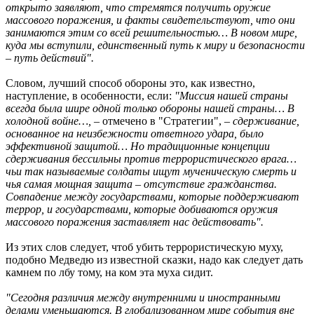
открыто заявляют, что стремятся получить оружие
массового поражения, и факты свидетельствуют, что они
занимаются этим со всей решительностью… В новом мире,
куда мы вступили, единственный путь к миру и безопасности
– путь действий".
Словом, лучший способ обороны это, как известно,
наступление, в особенности, если:
"Миссия нашей страны
всегда была шире одной только обороны нашей страны… В
холодной войне…,
– отмечено в "Стратегии",
– сдерживание,
основанное на неизбежности ответного удара, было
эффективной защитой… Но традиционные концепции
сдерживания бессильны против террористического врага…
чьи так называемые солдаты ищут мученическую смерть и
чья самая мощная защита – отсутствие гражданства.
Совпадение между государствами, которые поддерживают
террор, и государствами, которые добиваются оружия
массового поражения заставляет нас действовать".
Из этих слов следует, чтоб убить террористическую муху,
подобно Медведю из известной сказки, надо как следует дать
камнем по лбу тому, на ком эта муха сидит.
"Сегодня различия между внутренними и иностранными
делами уменьшаются. В глобализованном мире события вне