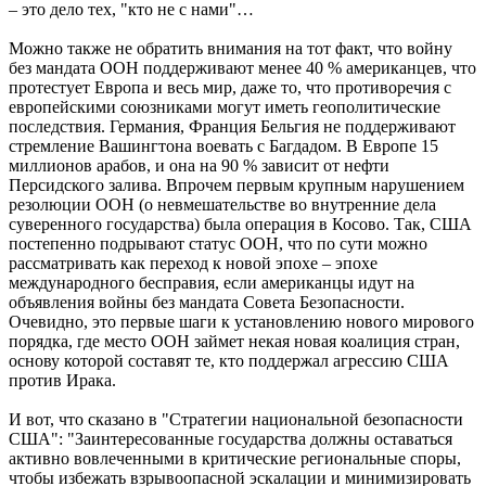
– это дело тех, "кто не с нами"…
Можно также не обратить внимания на тот факт, что войну
без мандата ООН поддерживают менее 40 % американцев, что
протестует Европа и весь мир, даже то, что противоречия с
европейскими союзниками могут иметь геополитические
последствия. Германия, Франция Бельгия не поддерживают
стремление Вашингтона воевать с Багдадом. В Европе 15
миллионов арабов, и она на 90 % зависит от нефти
Персидского залива. Впрочем первым крупным нарушением
резолюции ООН (о невмешательстве во внутренние дела
суверенного государства) была операция в Косово. Так, США
постепенно подрывают статус ООН, что по сути можно
рассматривать как переход к новой эпохе – эпохе
международного бесправия, если американцы идут на
объявления войны без мандата Совета Безопасности.
Очевидно, это первые шаги к установлению нового мирового
порядка, где место ООН займет некая новая коалиция стран,
основу которой составят те, кто поддержал агрессию США
против Ирака.
И вот, что сказано в "Стратегии национальной безопасности
США": "Заинтересованные государства должны оставаться
активно вовлеченными в критические региональные споры,
чтобы избежать взрывоопасной эскалации и минимизировать