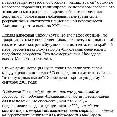
предотвращение угрозы со стороны "наших врагов" оружием
массового поражения, инициирование новой эры глобального
экономического роста, расширение области совместных
действий с "основными глобальными центрами силы",
реорганизация институтов национальной безопасности
Америки с учетом вызовов ХХI века.
Доклад адресован узкому кругу. Но его пафос обращен, по
традиции, к тем соотечественникам, кто, вступая в нынешний
год, все-таки смотрел в будущее с оптимизмом, и, по крайней
мере, рассчитывал дожить до опубликования следующего
подобного документа. Это по-американски. Нам сделан
вызов. Мы готовы отвечать.
Что же администрация Буша ставит во главу угла своей
международной политики? В оправдание намеченных ранее
"непопулярных шагов"? Ясное дело – кровавую драму 11
сентября 2001 года:
"События 11 сентября научили нас тому, что слабые
государства, подобные Афганистану, могут представлять
для нас не меньшую опасность, чем сильные",
–
подчеркивается в докладе президента:
"Серьезнейшая
опасность, с которой сталкивается наша страна, находится
на перекрестке радикализма и технологий. Наши враги