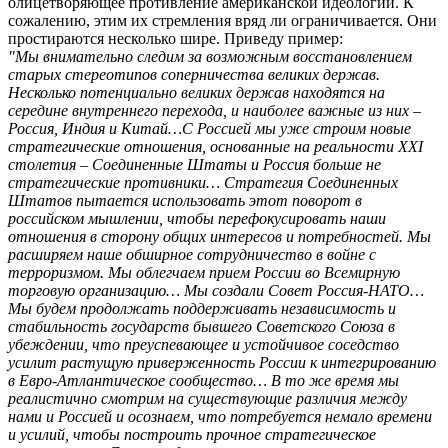
олицетворяющее противление американской идеологии. К
сожалению, этим их стремления вряд ли ограничивается. Они
простираются несколько шире. Приведу пример:
"Мы внимательно следим за возможным восстановлением
старых стереотипов соперничества великих держав.
Несколько потенциально великих держав находятся на
середине внутреннего перехода, и наиболее важные из них –
Россия, Индия и Китай…С Россией мы уже строим новые
стратегические отношения, основанные на реальности ХХI
столетия – Соединенные Штаты и Россия больше не
стратегические противники… Стратегия Соединенных
Штатов пытается использовать этот поворот в
российском мышлении, чтобы перефокусировать наши
отношения в сторону общих интересов и потребностей. Мы
расширяем наше обширное сотрудничество в войне с
терроризмом. Мы облегчаем прием России во Всемирную
торговую организацию… Мы создали Совет Россия-НАТО…
Мы будем продолжать поддерживать независимость и
стабильность государств бывшего Советского Союза в
убеждении, что преуспевающее и устойчивое соседство
усилит растущую приверженность России к интегрированию
в Евро-Атлантическое сообщество… В то же время мы
реалистично смотрим на существующие различия между
нами и Россией и осознаем, что потребуется немало времени
и усилий, чтобы построить прочное стратегическое