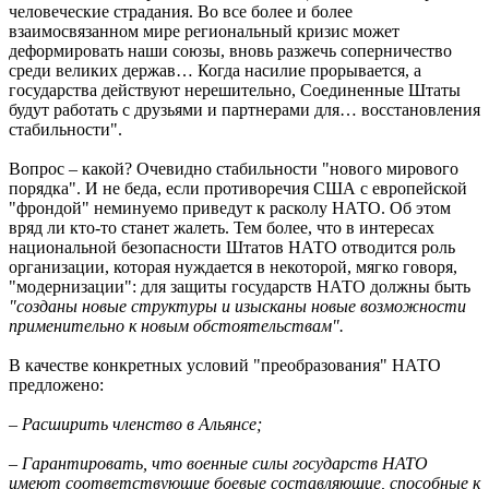
человеческие страдания. Во все более и болеe
взаимосвязанном мире региональный кризис может
деформировать наши союзы, вновь разжечь соперничество
среди великих держав… Когда насилие прорывается, а
государства действуют нерешительно, Соединенные Штаты
будут работать с друзьями и партнерами для… восстановления
стабильности".
Вопрос – какой? Очевидно стабильности "нового мирового
порядка". И не беда, если противоречия США с европейской
"фрондой" неминуемо приведут к расколу НАТО. Об этом
вряд ли кто-то станет жалеть. Тем более, что в интересах
национальной безопасности Штатов НАТО отводится роль
организации, которая нуждается в некоторой, мягко говоря,
"модернизации": для защиты государств НАТО должны быть
"созданы новые структуры и изысканы новые возможности
применительно к новым обстоятельствам".
В качестве конкретных условий "преобразования" НАТО
предложено:
– Расширить членство в Альянсе;
– Гарантировать, что военные силы государств НАТО
имеют соответствующие боевые составляющие, способные к