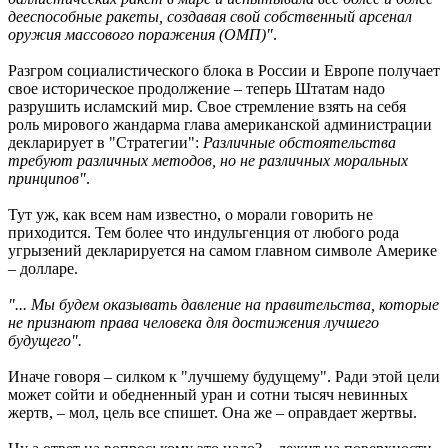
дееспособные ракеты, создавая свой собственный арсенал
оружия массового поражения (ОМП)"
.
Разгром социалистического блока в России и Европе получает
свое историческое продолжение – теперь Штатам надо
разрушить исламский мир. Свое стремление взять на себя
роль мирового жандарма глава американской администрации
декларирует в "Стратегии":
Различные обстоятельства
требуют различных методов, но не различных моральных
принципов"
.
Тут уж, как всем нам известно, о морали говорить не
приходится. Тем более что индульгенция от любого рода
угрызений декларируется на самом главном символе Америке
– долларе.
"... Мы будем оказывать давлениe на правительства, которые
не признают права человека для достижения лучшего
будущего".
Иначе говоря – силком к "лучшему будущему". Ради этой цели
может сойти и обедненный уран и сотни тысяч невинных
жертв, – мол, цель все спишет. Она же – оправдает жертвы.