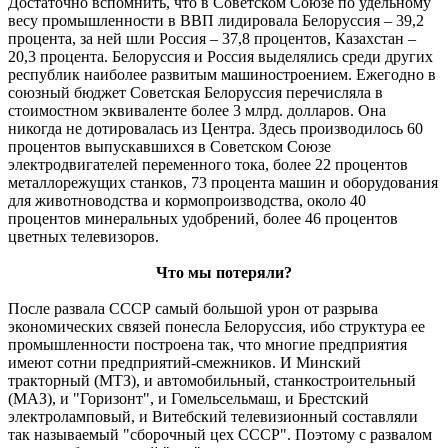
Достаточно вспомнить, что в Советском Союзе по удельному
весу промышленности в ВВП лидировала Белоруссия – 39,2
процента, за ней шли Россия – 37,8 процентов, Казахстан –
20,3 процента. Белоруссия и Россия выделялись среди других
республик наиболее развитым машиностроением. Ежегодно в
союзный бюджет Советская Белоруссия перечисляла в
стоимостном эквиваленте более 3 млрд. долларов. Она
никогда не дотировалась из Центра. Здесь производилось 60
процентов выпускавшихся в Советском Союзе
электродвигателей переменного тока, более 22 процентов
металлорежущих станков, 73 процента машин и оборудования
для животноводства и кормопроизводства, около 40
процентов минеральных удобрений, более 46 процентов
цветных телевизоров.
Что мы потеряли?
После развала СССР самый большой урон от разрыва
экономических связей понесла Белоруссия, ибо структура ее
промышленности построена так, что многие предприятия
имеют сотни предприятий-смежников. И Минский
тракторный (МТЗ), и автомобильный, станкостроительный
(МАЗ), и "Горизонт", и Гомельсельмаш, и Брестский
электроламповый, и Витебский телевизионный составляли
так называемый "сборочный цех СССР". Поэтому с развалом