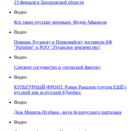
23 февраля в Запорожской области
Видео
Кто такие русские липоване. Федор Афанасов
Видео
Помощь Луганску и Первомайску доставили БФ
"Ратибор" и РОО "Луганское землячество"
Видео
Союзное государство и «польский фактор»
Видео
КУЛЬТУРНЫЙ ФРОНТ. Роман Рыкалов (группа ЕЩЁ):
русский рок за русский #Донбасс
Видео
Дюк Мишель Нгебана - внук белорусского партизана
Видео