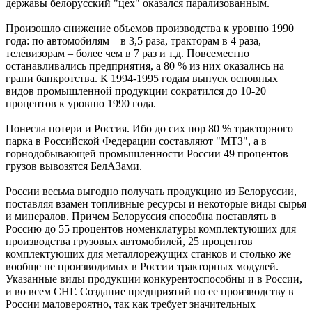
державы белорусский "цех" оказался парализованным.
Произошло снижение объемов производства к уровню 1990
года: по автомобилям – в 3,5 раза, тракторам в 4 раза,
телевизорам – более чем в 7 раз и т.д. Повсеместно
останавливались предприятия, а 80 % из них оказались на
грани банкротства. К 1994-1995 годам выпуск основных
видов промышленной продукции сократился до 10-20
процентов к уровню 1990 года.
Понесла потери и Россия. Ибо до сих пор 80 % тракторного
парка в Российской Федерации составляют "МТЗ", а в
горнодобывающей промышленности России 49 процентов
грузов вывозятся БелАЗами.
России весьма выгодно получать продукцию из Белоруссии,
поставляя взамен топливные ресурсы и некоторые виды сырья
и минералов. Причем Белоруссия способна поставлять в
Россию до 55 процентов номенклатуры комплектующих для
производства грузовых автомобилей, 25 процентов
комплектующих для металлорежущих станков и столько же
вообще не производимых в России тракторных модулей.
Указанные виды продукции конкурентоспособны и в России,
и во всем СНГ. Создание предприятий по ее производству в
России маловероятно, так как требует значительных