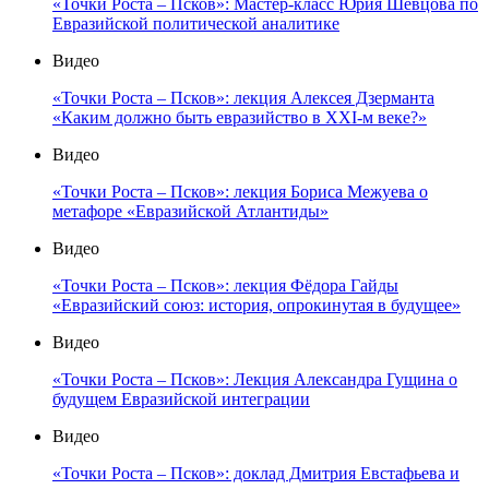
«Точки Роста – Псков»: Мастер-класс Юрия Шевцова по
Евразийской политической аналитике
Видео
«Точки Роста – Псков»: лекция Алексея Дзерманта
«Каким должно быть евразийство в XXI-м веке?»
Видео
«Точки Роста – Псков»: лекция Бориса Межуева о
метафоре «Евразийской Атлантиды»
Видео
«Точки Роста – Псков»: лекция Фёдора Гайды
«Евразийский союз: история, опрокинутая в будущее»
Видео
«Точки Роста – Псков»: Лекция Александра Гущина о
будущем Евразийской интеграции
Видео
«Точки Роста – Псков»: доклад Дмитрия Евстафьева и