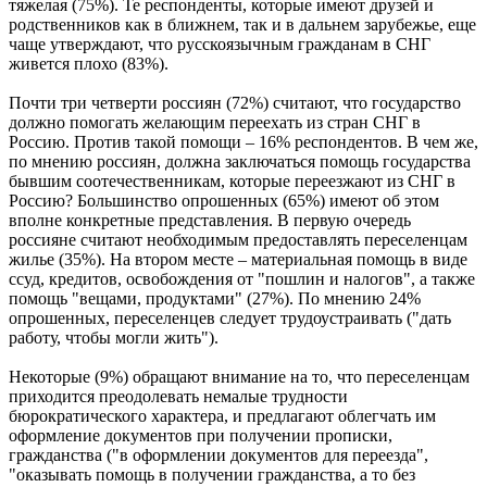
тяжелая (75%). Те респонденты, которые имеют друзей и
родственников как в ближнем, так и в дальнем зарубежье, еще
чаще утверждают, что русскоязычным гражданам в СНГ
живется плохо (83%).
Почти три четверти россиян (72%) считают, что государство
должно помогать желающим переехать из стран СНГ в
Россию. Против такой помощи – 16% респондентов. В чем же,
по мнению россиян, должна заключаться помощь государства
бывшим соотечественникам, которые переезжают из СНГ в
Россию? Большинство опрошенных (65%) имеют об этом
вполне конкретные представления. В первую очередь
россияне считают необходимым предоставлять переселенцам
жилье (35%). На втором месте – материальная помощь в виде
ссуд, кредитов, освобождения от "пошлин и налогов", а также
помощь "вещами, продуктами" (27%). По мнению 24%
опрошенных, переселенцев следует трудоустраивать ("дать
работу, чтобы могли жить").
Некоторые (9%) обращают внимание на то, что переселенцам
приходится преодолевать немалые трудности
бюрократического характера, и предлагают облегчать им
оформление документов при получении прописки,
гражданства ("в оформлении документов для переезда",
"оказывать помощь в получении гражданства, а то без