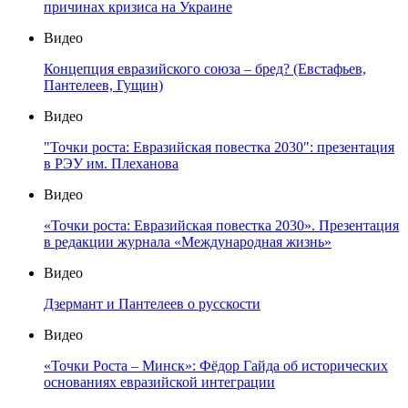
причинах кризиса на Украине
Видео
Концепция евразийского союза – бред? (Евстафьев,
Пантелеев, Гущин)
Видео
"Точки роста: Евразийская повестка 2030": презентация
в РЭУ им. Плеханова
Видео
«Точки роста: Евразийская повестка 2030». Презентация
в редакции журнала «Международная жизнь»
Видео
Дзермант и Пантелеев о русскости
Видео
«Точки Роста – Минск»: Фёдор Гайда об исторических
основаниях евразийской интеграции