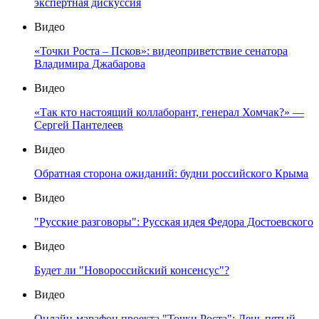
экспертная дискуссия
Видео
«Точки Роста – Псков»: видеоприветствие сенатора
Владимира Джабарова
Видео
«Так кто настоящий коллаборант, генерал Хомчак?» —
Сергей Пантелеев
Видео
Обратная сторона ожиданий: будни российского Крыма
Видео
"Русские разговоры": Русская идея Федора Достоевского
Видео
Будет ли "Новороссийский консенсус"?
Видео
Онлайн-марафон проекта "Точки Роста": День пятый -