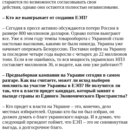
стараются по возможности согласовывать свои
действия, однако они остаются полностью независимыми.
– Кто же выигрывает от создания ЕЭП?
– Сегодня в прессе активно обсуждаются потери России в
размере 800 миллионов долларов. Однако потом выиграют
все. Уже в этом году темпы товарооборота с Украиной стали
настолько высокими, какими не были никогда. Украина уже
начинает опережать Белоруссию. Поставки нефти на Украину
за последние четыре года выросли с четырех до 22 миллионов
тонн. Если я не ошибаюсь, то вся мощность украинских НПЗ
составляет миллионов 36, и видите, как они уже работают?!
– Предвыборная кампания на Украине сегодня в самом
разгаре. Как вы считаете, может ли исход выборов
повлиять на участие Украины в ЕЭП? Не получится ли
так, что к власти придет кандидат, который заявит о
выходе страны из Единого Экономического Пространства?
– Кто придет к власти на Украине – это, конечно, дело
местных избирателей. Однако кто бы ни был избран, он
должен думать о благе украинского народа. И я думаю, что
следующий президент поймет, что ЕЭП – это не сиюминутная
выгода, а долгосрочное благо.