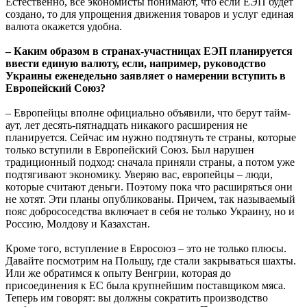
Естественно, все экономисты понимают, что если ЕЭП будет
создано, то для упрощения движения товаров и услуг единая
валюта окажется удобна.
– Каким образом в странах-участницах ЕЭП планируется
ввести единую валюту, если, например, руководство
Украины еженедельно заявляет о намерении вступить в
Европейский Союз?
– Европейцы вполне официально объявили, что берут тайм-
аут, лет десять-пятнадцать никакого расширения не
планируется. Сейчас им нужно подтянуть те страны, которые
только вступили в Европейский Союз. Был нарушен
традиционный подход: сначала приняли страны, а потом уже
подтягивают экономику. Уверяю вас, европейцы – люди,
которые считают деньги. Поэтому пока что расширяться они
не хотят. Эти планы опубликованы. Причем, так называемый
пояс добрососедства включает в себя не только Украину, но и
Россию, Молдову и Казахстан.
Кроме того, вступление в Евросоюз – это не только плюсы.
Давайте посмотрим на Польшу, где стали закрываться шахты.
Или же обратимся к опыту Венгрии, которая до
присоединения к ЕС была крупнейшим поставщиком мяса.
Теперь им говорят: вы должны сократить производство