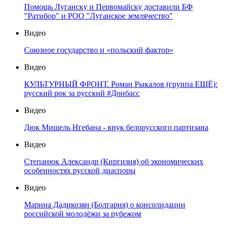
Помощь Луганску и Первомайску доставили БФ
"Ратибор" и РОО "Луганское землячество"
Видео
Союзное государство и «польский фактор»
Видео
КУЛЬТУРНЫЙ ФРОНТ. Роман Рыкалов (группа ЕЩЁ):
русский рок за русский #Донбасс
Видео
Дюк Мишель Нгебана - внук белорусского партизана
Видео
Степанюк Александр (Киргизия) об экономических
особенностях русской диаспоры
Видео
Марина Дадикозян (Болгария) о консолидации
российской молодёжи за рубежом