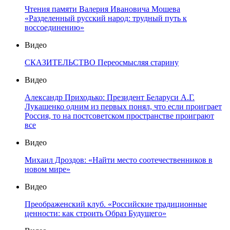
Чтения памяти Валерия Ивановича Мошева
«Разделенный русский народ: трудный путь к
воссоединению»
Видео
СКАЗИТЕЛЬСТВО Переосмысляя старину
Видео
Александр Приходько: Президент Беларуси А.Г.
Лукашенко одним из первых понял, что если проиграет
Россия, то на постсоветском пространстве проиграют
все
Видео
Михаил Дроздов: «Найти место соотечественников в
новом мире»
Видео
Преображенский клуб. «Российские традиционные
ценности: как строить Образ Будущего»