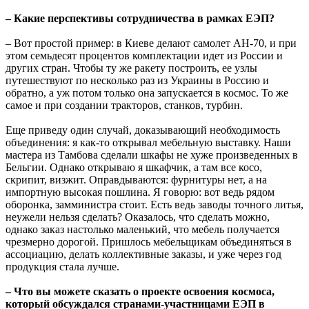
– Какие перспективы сотрудничества в рамках ЕЭП?
– Вот простой пример: в Киеве делают самолет АН-70, и при
этом семьдесят процентов комплектации идет из России и
других стран. Чтобы ту же ракету построить, ее узлы
путешествуют по несколько раз из Украины в Россию и
обратно, а уж потом только она запускается в космос. То же
самое и при создании тракторов, станков, турбин.
Еще приведу один случай, доказывающий необходимость
объединения: я как-то открывал мебельную выставку. Наши
мастера из Тамбова сделали шкафы не хуже произведенных в
Бельгии. Однако открываю я шкафчик, а там все косо,
скрипит, визжит. Оправдываются: фурнитуры нет, а на
импортную высокая пошлина. Я говорю: вот ведь рядом
оборонка, замминистра стоит. Есть ведь заводы точного литья,
неужели нельзя сделать? Оказалось, что сделать можно,
однако заказ настолько маленький, что мебель получается
чрезмерно дорогой. Пришлось мебельщикам объединяться в
ассоциацию, делать коллективные заказы, и уже через год
продукция стала лучше.
– Что вы можете сказать о проекте освоения космоса,
который обсуждался странами-участницами ЕЭП в