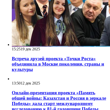
15:25
19 дек 2025
Встреча друзей проекта «Точки Роста»
объединила в Москве поколения, страны и
культуры
13:50
12 дек 2025
Онлайн-презентация проекта «Память
общей войны: Казахстан и Россия в зеркале
Победы» дала старт международному
исследованию к 81-й годовщине Победы