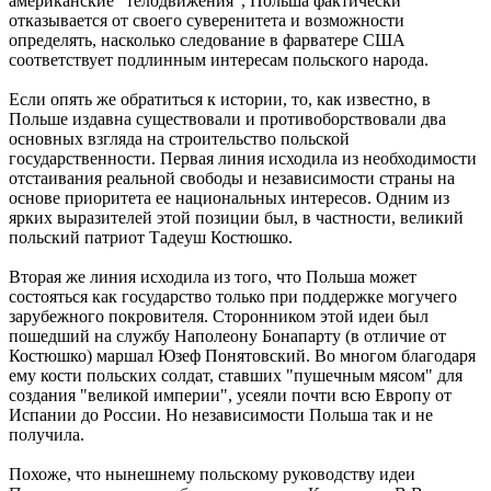
американские "телодвижения", Польша фактически
отказывается от своего суверенитета и возможности
определять, насколько следование в фарватере США
соответствует подлинным интересам польского народа.
Если опять же обратиться к истории, то, как известно, в
Польше издавна существовали и противоборствовали два
основных взгляда на строительство польской
государственности. Первая линия исходила из необходимости
отстаивания реальной свободы и независимости страны на
основе приоритета ее национальных интересов. Одним из
ярких выразителей этой позиции был, в частности, великий
польский патриот Тадеуш Костюшко.
Вторая же линия исходила из того, что Польша может
состояться как государство только при поддержке могучего
зарубежного покровителя. Сторонником этой идеи был
пошедший на службу Наполеону Бонапарту (в отличие от
Костюшко) маршал Юзеф Понятовский. Во многом благодаря
ему кости польских солдат, ставших "пушечным мясом" для
создания "великой империи", усеяли почти всю Европу от
Испании до России. Но независимости Польша так и не
получила.
Похоже, что нынешнему польскому руководству идеи