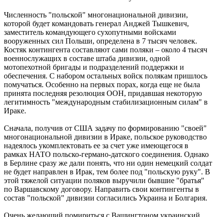
Численность "польской" многонациональной дивизии,
которой будет командовать генерал Анджей Тышкевич,
заместитель командующего сухопутными войсками
вооруженных сил Польши, определена в 7 тысяч человек.
Костяк контингента составляют сами поляки – около 4 тысяч
военнослужащих в составе штаба дивизии, одной
мотопехотной бригады и подразделений поддержки и
обеспечения. С набором остальных войск полякам пришлось
помучаться. Особенно на первых порах, когда еще не была
принята последняя резолюция ООН, придавшая некоторую
легитимность "международным стабилизационным силам" в
Ираке.
Сначала, получив от США задачу по формированию "своей"
многонациональной дивизии в Ираке, польское руководство
надеялось укомплектовать ее за счет уже имеющегося в
рамках НАТО польско-германо-датского соединения. Однако
в Берлине сразу же дали понять, что ни один немецкий солдат
не будет направлен в Ирак, тем более под "польскую руку". В
этой тяжелой ситуации поляков выручили бывшие "братья"
по Варшавскому договору. Направить свои контингенты в
состав "польской" дивизии согласились Украина и Болгария.
Очень желающий помириться с Вашингтоном украинский