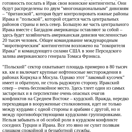
готовность послать в Ирак свои воинские контингенты. Они
будут распределены по двум "многонациональным" дивизиям
– "британской", которая будет контролировать южные районы
Ирака и "польской", которой отдается часть центральных
районов страны и весь север. Большую же часть центрального
Ирака вместе с Багдадом американцы оставляют за собой –
здесь будет хозяйничать американская дивизия численностью
20 тысяч человек. Общее командование международным
"миротворческим" контингентом возложено на "покорителя
Ирака" и командующего силами США в зоне Персидского
залива американского генерала Томаса Фрэнкса.
"Польский" сектор охватывает площадь примерно в 80 тысяч
кв. км и включает крупные нефтеносные месторождения в
районах Киркука и Мосула. Однако этот "лакомый кусочек"
имеет и обратную, не столь радужную сторону. Иракский
север – очень беспокойное место. Здесь тлеет один из самых
застарелых и в перспективе очень опасных очагов
конфликтов на Среднем Востоке – курдский. Вражда, нередко
переходящая в вооруженные столкновения, идет не только
между курдами с одной стороны и арабами с другой, но и
между противоборствующими курдскими группировками.
Нельзя забывать и об особой роли в курдском конфликте
соседних Турции и Ирана. Все это явно не сулит полякам
слишком спокойной и беззаботной службы.