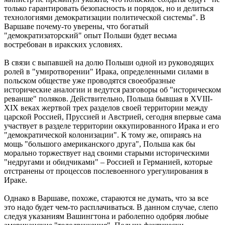
только гарантировать безопасность и порядок, но и делиться
технологиями демократизации политической системы". В
Варшаве почему-то уверены, что богатый
"демократизаторский" опыт Польши будет весьма
востребован в иракских условиях.
В связи с выпавшей на долю Польши одной из руководящих
ролей в "умиротворении" Ирака, определенными силами в
польском обществе уже проводятся своеобразные
исторические аналогии и ведутся разговоры об "историческом
реванше" поляков. Действительно, Польша бывшая в XVIII-
XIX веках жертвой трех разделов своей территории между
царской Россией, Пруссией и Австрией, сегодня впервые сама
участвует в разделе территории оккупированного Ирака и его
"демократической колонизации". К тому же, опираясь на
мощь "большого американского друга", Польша как бы
морально торжествует над своими старыми историческими
"недругами и обидчиками" – Россией и Германией, которые
отстранены от процессов послевоенного урегулирования в
Ираке.
Однако в Варшаве, похоже, стараются не думать, что за все
это надо будет чем-то расплачиваться. В данном случае, слепо
следуя указаниям Вашингтона и раболепно одобряя любые