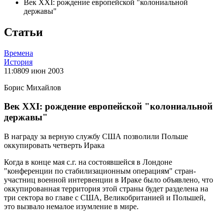
Век ХХI: рождение европейской "колониальной
державы"
Статьи
Времена
История
11:08
09 июн 2003
Борис Михайлов
Век ХХI: рождение европейской "колониальной
державы"
В награду за верную службу США позволили Польше
оккупировать четверть Ирака
Когда в конце мая с.г. на состоявшейся в Лондоне
"конференции по стабилизационным операциям" стран-
участниц военной интервенции в Ираке было объявлено, что
оккупированная территория этой страны будет разделена на
три сектора во главе с США, Великобританией и Польшей,
это вызвало немалое изумление в мире.