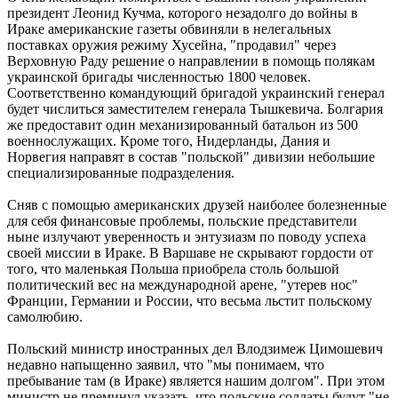
президент Леонид Кучма, которого незадолго до войны в
Ираке американские газеты обвиняли в нелегальных
поставках оружия режиму Хусейна, "продавил" через
Верховную Раду решение о направлении в помощь полякам
украинской бригады численностью 1800 человек.
Соответственно командующий бригадой украинский генерал
будет числиться заместителем генерала Тышкевича. Болгария
же предоставит один механизированный батальон из 500
военнослужащих. Кроме того, Нидерланды, Дания и
Норвегия направят в состав "польской" дивизии небольшие
специализированные подразделения.
Сняв с помощью американских друзей наиболее болезненные
для себя финансовые проблемы, польские представители
ныне излучают уверенность и энтузиазм по поводу успеха
своей миссии в Ираке. В Варшаве не скрывают гордости от
того, что маленькая Польша приобрела столь большой
политический вес на международной арене, "утерев нос"
Франции, Германии и России, что весьма льстит польскому
самолюбию.
Польский министр иностранных дел Влодзимеж Цимошевич
недавно напыщенно заявил, что "мы понимаем, что
пребывание там (в Ираке) является нашим долгом". При этом
министр не преминул указать, что польские солдаты будут "не