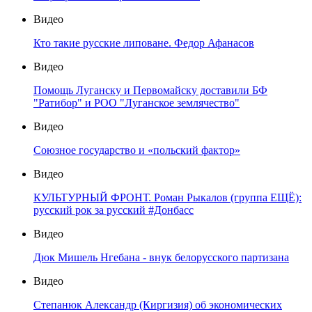
Видео
Кто такие русские липоване. Федор Афанасов
Видео
Помощь Луганску и Первомайску доставили БФ
"Ратибор" и РОО "Луганское землячество"
Видео
Союзное государство и «польский фактор»
Видео
КУЛЬТУРНЫЙ ФРОНТ. Роман Рыкалов (группа ЕЩЁ):
русский рок за русский #Донбасс
Видео
Дюк Мишель Нгебана - внук белорусского партизана
Видео
Степанюк Александр (Киргизия) об экономических