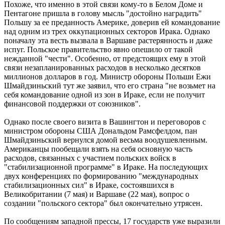
Похоже, что именно в этой связи кому-то в Белом Доме и
Пентагоне пришла в голову мысль "достойно наградить"
Польшу за ее преданность Америке, доверив ей командование
над одним из трех оккупационных секторов Ирака. Однако
поначалу эта весть вызвала в Варшаве растерянность и даже
испуг. Польское правительство явно опешило от такой
нежданной "чести". Особенно, от предстоящих ему в этой
связи незапланированных расходов в несколько десятков
миллионов долларов в год. Министр обороны Польши Ежи
Шмайдзиньский тут же заявил, что его страна "не возьмет на
себя командование одной из зон в Ираке, если не получит
финансовой поддержки от союзников".
Однако после своего визита в Вашингтон и переговоров с
министром обороны США Дональдом Рамсфелдом, пан
Шмайдзиньский вернулся домой весьма воодушевленным.
Американцы пообещали взять на себя основную часть
расходов, связанных с участием польских войск в
"стабилизационной программе" в Ираке. На последующих
двух конференциях по формированию "международных
стабилизационных сил" в Ираке, состоявшихся в
Великобритании (7 мая) и Варшаве (22 мая), вопрос о
создании "польского сектора" был окончательно утрясен.
По сообщениям западной прессы, 17 государств уже выразили