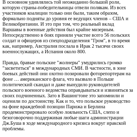
В основном удивлялись той неожиданно большой роли,
которую страны-победительницы отвели полякам. Из всех
участников коалиции только они были, таким образом,
формально подняты до уровня ее ведущих членов – США и
Великобритании. И это при том, что реальный вклад
Варшавы в военные действия был крайне мизерным.
Непосредственно в боях приняли участие всего 56 польских
солдат и офицеров из спецподразделения "Гром", в то время
как, например, Австралия послала в Ирак 2 тысячи своих
военнослужащих, а Испания около 800.
Правда, бравые польские "жолнеры" умудрились громко
"засветиться" в международных СМИ. В частности, в зоне
боевых действий они охотно позировали фоторепортерам на
фоне … американского флага, что вызвало в Польше
политический скандал и даже вынудило руководителей
польского военного ведомства оправдываться и извиняться за
своих подчиненных. Зато в Вашингтоне это запомнили и
оценили по достоинству. Как и то, что польское руководство
на фоне враждебной позиции Парижа и Берлина
продемонстрировало особую лояльность США, слепо и
безоговорочно поддерживая любые шаги администрации
Дж.Буша в ходе международного кризиса вокруг иракской
проблемы.